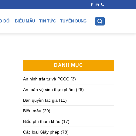
O ĐỔI
BIỂU MẪU
TIN TỨC
TUYỂN DỤNG
DANH MỤC
An ninh trật tự và PCCC
(3)
An toàn vệ sinh thực phẩm
(26)
Bản quyền tác giả
(11)
Biểu mẫu
(29)
Biểu phí tham khảo
(17)
Các loại Giấy phép
(78)