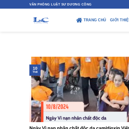
Skip
VĂN PHÒNG LUẬT SƯ DƯƠNG CÔNG
to
content
TRANG CHỦ
GIỚI THI
10
Th8
Ngày Vì nạn nhân chất độc da cam/dioxin Vi