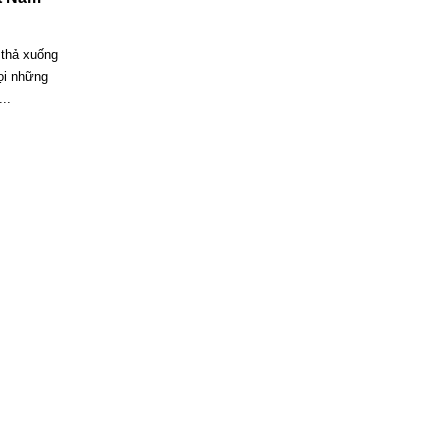
 thả xuống
ọi những
..