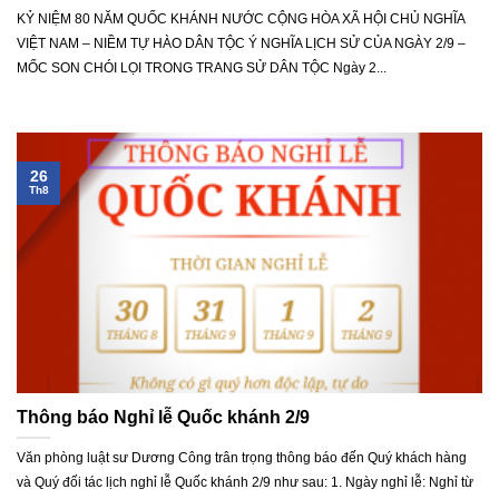
KỶ NIỆM 80 NĂM QUỐC KHÁNH NƯỚC CỘNG HÒA XÃ HỘI CHỦ NGHĨA
VIỆT NAM – NIỀM TỰ HÀO DÂN TỘC Ý NGHĨA LỊCH SỬ CỦA NGÀY 2/9 –
MỐC SON CHÓI LỌI TRONG TRANG SỬ DÂN TỘC Ngày 2...
26
Th8
Thông báo Nghỉ lễ Quốc khánh 2/9
Văn phòng luật sư Dương Công trân trọng thông báo đến Quý khách hàng
và Quý đối tác lịch nghỉ lễ Quốc khánh 2/9 như sau: 1. Ngày nghỉ lễ: Nghỉ từ