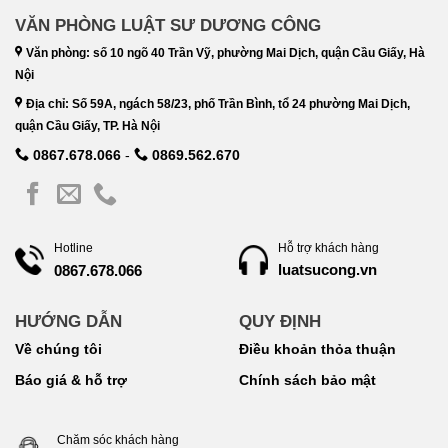
VĂN PHÒNG LUẬT SƯ DƯƠNG CÔNG
Văn phòng: số 10 ngõ 40 Trần Vỹ, phường Mai Dịch, quận Cầu Giấy, Hà
Nội
Địa chỉ: Số 59A, ngách 58/23, phố Trần Bình, tổ 24 phường Mai Dịch,
quận Cầu Giấy, TP. Hà Nội
0867.678.066
-
0869.562.670
Hotline
Hỗ trợ khách hàng
luatsucong.vn
0867.678.066
HƯỚNG DẪN
QUY ĐỊNH
Về chúng tôi
Điều khoản thỏa thuận
Báo giá & hỗ trợ
Chính sách bảo mật
Chăm sóc khách hàng