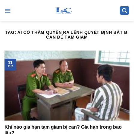
Skip
to
content
TAG:
AI CÓ THẨM QUYỀN RA LỆNH QUYẾT ĐỊNH BẮT BỊ
CAN ĐỂ TẠM GIAM
11
Th7
Khi nào gia hạn tạm giam bị can? Gia hạn trong bao
lâu?