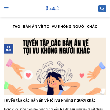
Skip
to
content
TAG:
BẢN ÁN VỀ TỘI VU KHỐNG NGƯỜI KHÁC
11
Th10
Tuyển tập các bản án về tội vu khống người khác
Trong cuộc sống hiện nay, việc bị nói xấu, bịa đặt sau lưng xảy ra rất nhiều.