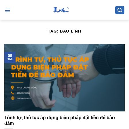
Skip
to
content
TAG:
BẢO LĨNH
09
Th6
Trình tự, thủ tục áp dụng biện pháp đặt tiền để bảo
đảm