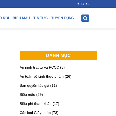
O ĐỔI
BIỂU MẪU
TIN TỨC
TUYỂN DỤNG
DANH MỤC
An ninh trật tự và PCCC
(3)
An toàn vệ sinh thực phẩm
(26)
Bản quyền tác giả
(11)
Biểu mẫu
(29)
Biểu phí tham khảo
(17)
Các loại Giấy phép
(78)