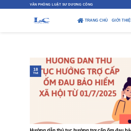
Skip
VĂN PHÒNG LUẬT SƯ DƯƠNG CÔNG
to
content
TRANG CHỦ
GIỚI THI
18
Th8
Hướng dẫn thủ tục hưởng trợ cấp ốm đau bả