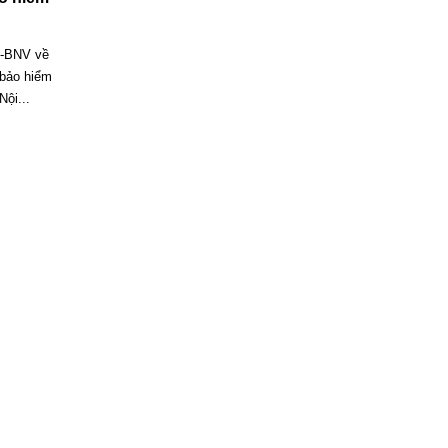
Đ-BNV về
 bảo hiểm
ội...