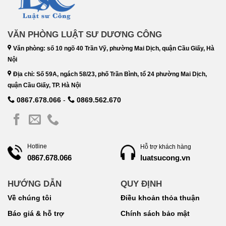
VĂN PHÒNG LUẬT SƯ DƯƠNG CÔNG
Văn phòng: số 10 ngõ 40 Trần Vỹ, phường Mai Dịch, quận Cầu Giấy, Hà
Nội
Địa chỉ: Số 59A, ngách 58/23, phố Trần Bình, tổ 24 phường Mai Dịch,
quận Cầu Giấy, TP. Hà Nội
0867.678.066
-
0869.562.670
Hotline
Hỗ trợ khách hàng
luatsucong.vn
0867.678.066
HƯỚNG DẪN
QUY ĐỊNH
Về chúng tôi
Điều khoản thỏa thuận
Báo giá & hỗ trợ
Chính sách bảo mật