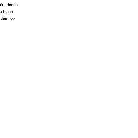
ần, doanh
ho thành
 dẫn nộp