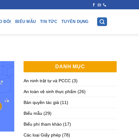
O ĐỔI
BIỂU MẪU
TIN TỨC
TUYỂN DỤNG
DANH MỤC
An ninh trật tự và PCCC
(3)
An toàn vệ sinh thực phẩm
(26)
Bản quyền tác giả
(11)
Biểu mẫu
(29)
Biểu phí tham khảo
(17)
Các loại Giấy phép
(78)