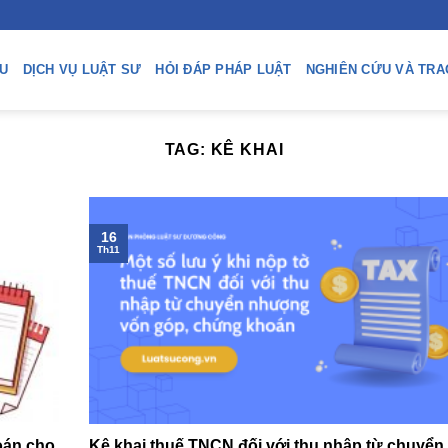
ỆU
DỊCH VỤ LUẬT SƯ
HỎI ĐÁP PHÁP LUẬT
NGHIÊN CỨU VÀ TRA
TAG:
KÊ KHAI
16
Th11
oán cho
Kê khai thuế TNCN đối với thu nhập từ chuyển