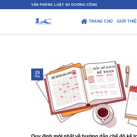
Skip
VĂN PHÒNG LUẬT SƯ DƯƠNG CÔNG
to
content
TRANG CHỦ
GIỚI THI
15
Th1
Quy định mới nhất về hướng dẫn chế độ kế t