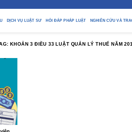
ỆU
DỊCH VỤ LUẬT SƯ
HỎI ĐÁP PHÁP LUẬT
NGHIÊN CỨU VÀ TRA
AG:
KHOẢN 3 ĐIỀU 33 LUẬT QUẢN LÝ THUẾ NĂM 20
 viên