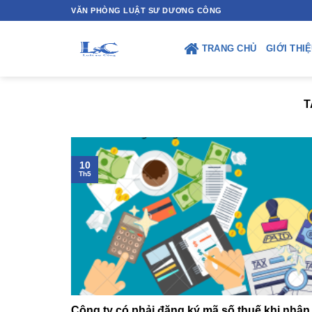
Skip
VĂN PHÒNG LUẬT SƯ DƯƠNG CÔNG
to
content
TRANG CHỦ
GIỚI THI
T
10
Th5
Công ty có phải đăng ký mã số thuế khi nhân