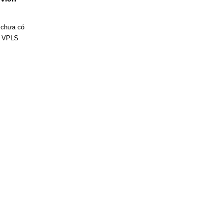
n chưa có
) VPLS