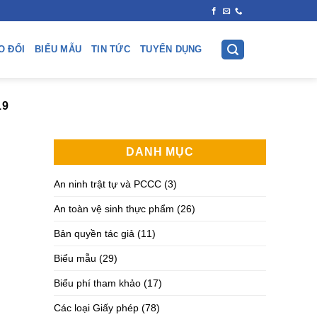
O ĐỔI
BIỂU MẪU
TIN TỨC
TUYỂN DỤNG
19
DANH MỤC
An ninh trật tự và PCCC
(3)
An toàn vệ sinh thực phẩm
(26)
Bản quyền tác giả
(11)
Biểu mẫu
(29)
Biểu phí tham khảo
(17)
Các loại Giấy phép
(78)