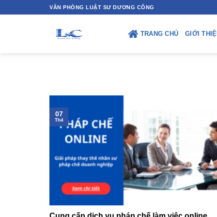
Skip
VĂN PHÒNG LUẬT SƯ DƯƠNG CÔNG
to
content
TRANG CHỦ
GIỚI THI
07
Th4
Cung cấp dịch vụ pháp chế làm việc online