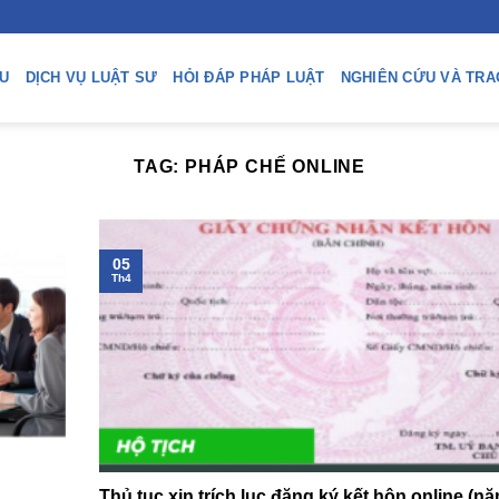
ỆU
DỊCH VỤ LUẬT SƯ
HỎI ĐÁP PHÁP LUẬT
NGHIÊN CỨU VÀ TRA
TAG:
PHÁP CHẾ ONLINE
05
Th4
Thủ tục xin trích lục đăng ký kết hôn online (n