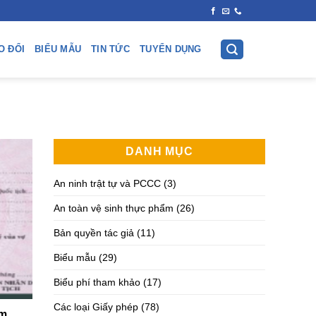
O ĐỔI
BIỂU MẪU
TIN TỨC
TUYỂN DỤNG
DANH MỤC
An ninh trật tự và PCCC
(3)
An toàn vệ sinh thực phẩm
(26)
Bản quyền tác giả
(11)
Biểu mẫu
(29)
Biểu phí tham khảo
(17)
Các loại Giấy phép
(78)
ăm