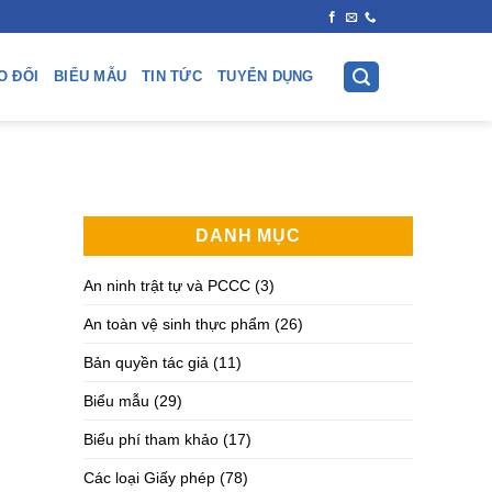
O ĐỔI
BIỂU MẪU
TIN TỨC
TUYỂN DỤNG
DANH MỤC
An ninh trật tự và PCCC
(3)
An toàn vệ sinh thực phẩm
(26)
Bản quyền tác giả
(11)
Biểu mẫu
(29)
Biểu phí tham khảo
(17)
Các loại Giấy phép
(78)