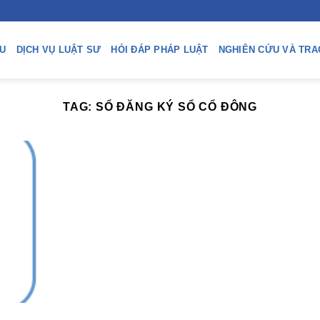
ỆU
DỊCH VỤ LUẬT SƯ
HỎI ĐÁP PHÁP LUẬT
NGHIÊN CỨU VÀ TRA
TAG:
SỔ ĐĂNG KÝ SỔ CỔ ĐÔNG