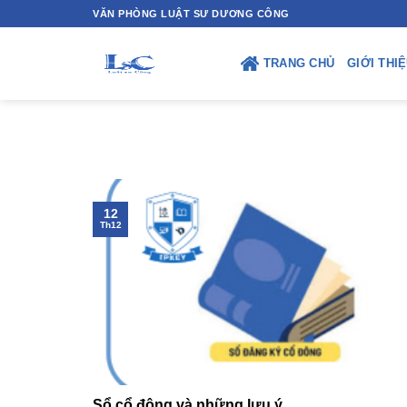
Skip
VĂN PHÒNG LUẬT SƯ DƯƠNG CÔNG
to
content
TRANG CHỦ
GIỚI THI
12
Th12
Sổ cổ đông và những lưu ý