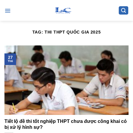
Skip
to
content
TAG:
THI THPT QUỐC GIA 2025
27
Th6
Tiết lộ đề thi tốt nghiệp THPT chưa được công khai có
bị xử lý hình sự?