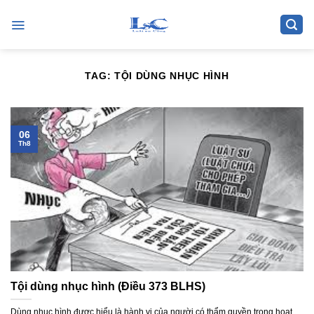
Skip
to
content
TAG:
TỘI DÙNG NHỤC HÌNH
06
Th8
Tội dùng nhục hình (Điều 373 BLHS)
Dùng nhục hình được hiểu là hành vi của người có thẩm quyền trong hoạt