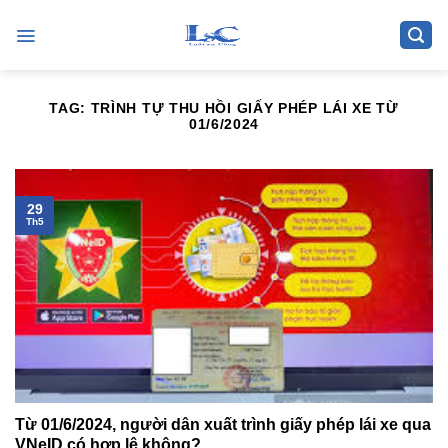
Skip
to
content
TAG:
TRÌNH TỰ THU HỒI GIẤY PHÉP LÁI XE TỪ
01/6/2024
29
Th5
Từ 01/6/2024, người dân xuất trình giấy phép lái xe qua
VNeID có hợp lệ không?