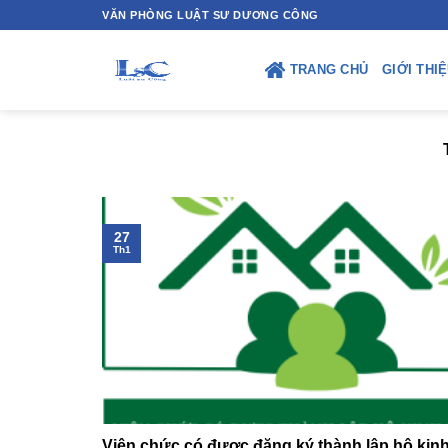
Skip
VĂN PHÒNG LUẬT SƯ DƯƠNG CÔNG
to
content
TRANG CHỦ
GIỚI THI
27
Th1
Viên chức có được đăng ký thành lập hộ kin