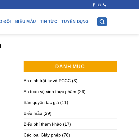
O ĐỔI
BIỂU MẪU
TIN TỨC
TUYỂN DỤNG
H
DANH MỤC
An ninh trật tự và PCCC
(3)
An toàn vệ sinh thực phẩm
(26)
Bản quyền tác giả
(11)
Biểu mẫu
(29)
Biểu phí tham khảo
(17)
Các loại Giấy phép
(78)