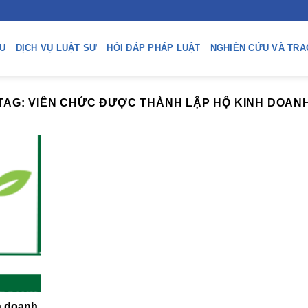
ỆU
DỊCH VỤ LUẬT SƯ
HỎI ĐÁP PHÁP LUẬT
NGHIÊN CỨU VÀ TRA
TAG:
VIÊN CHỨC ĐƯỢC THÀNH LẬP HỘ KINH DOAN
h doanh