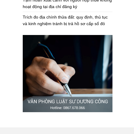
Tạm hoãn xuất cảnh với người nộp thuế không
hoạt động tại địa chỉ đăng ký
Trích đo địa chính thửa đất: quy định, thủ tục
và kinh nghiệm tránh bị trả hồ sơ cấp sổ đỏ