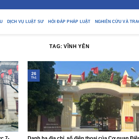
ỆU
DỊCH VỤ LUẬT SƯ
HỎI ĐÁP PHÁP LUẬT
NGHIÊN CỨU VÀ TRA
TAG:
VĨNH YÊN
26
Th1
c 7-
Danh bạ địa chỉ, số điện thoại của Cơ quan Điều