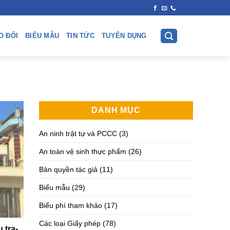
O ĐỔI
BIỂU MẪU
TIN TỨC
TUYỂN DỤNG
DANH MỤC
An ninh trật tự và PCCC
(3)
An toàn vệ sinh thực phẩm
(26)
Bản quyền tác giả
(11)
Biểu mẫu
(29)
Biểu phí tham khảo
(17)
Các loại Giấy phép
(78)
 tra-