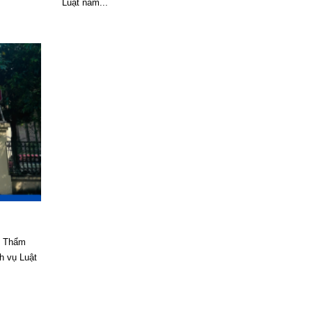
Luật nằm...
. Thẩm
h vụ Luật