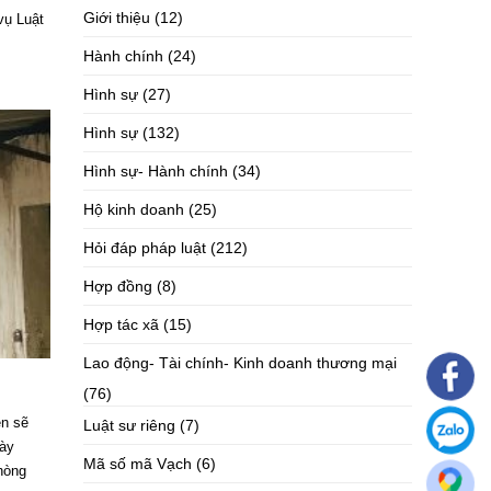
Giới thiệu
(12)
vụ Luật
Hành chính
(24)
Hình sự
(27)
Hình sự
(132)
Hình sự- Hành chính
(34)
Hộ kinh doanh
(25)
Hỏi đáp pháp luật
(212)
Hợp đồng
(8)
Hợp tác xã
(15)
Lao động- Tài chính- Kinh doanh thương mại
(76)
ễn sẽ
Luật sư riêng
(7)
gày
Mã số mã Vạch
(6)
hòng