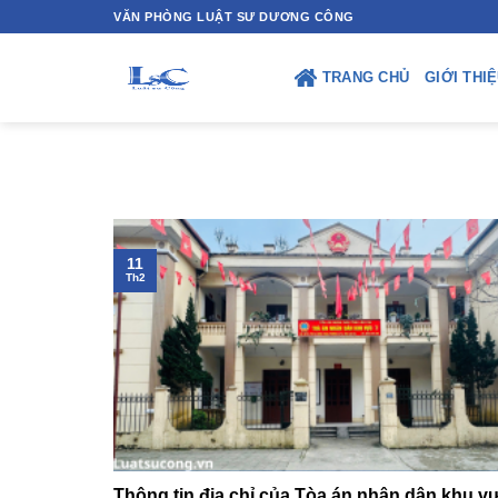
Skip
VĂN PHÒNG LUẬT SƯ DƯƠNG CÔNG
to
content
TRANG CHỦ
GIỚI THI
11
Th2
Thông tin địa chỉ của Tòa án nhân dân khu vự