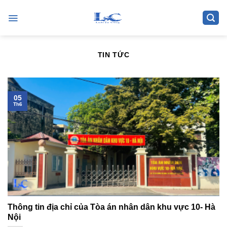
Skip
to
content
TIN TỨC
05
Th6
Thông tin địa chỉ của Tòa án nhân dân khu vực 10- Hà
Nội