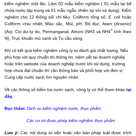
kiểm nghiệm một lần. Làm 02 mẫu kiểm nghiệm ( 01 mẫu tại bể
chứa nước tập trung và 01 mẫu ngẫu nhiên tại vòi sử dụng). Kiểm
nghiệm cho 12 thông số/ chỉ tiêu: Coliform tổng số;
E. coli
hoặc
Coliform chịu nhiệt, Màu sắc, Mùi, pH, Độ đục, Asen (Arsenic)
+
(As), Clo dư tự do, Permanganat, Amoni (NH3 và NH4
tính theo
N), Trực khuẩn mủ xanh và Tụ cầu vàng.
Khi có kết quả kiểm nghiệm công ty tự đánh giá chất lượng. Nếu
phù hợp với quy chuẩn thì thông tin, niêm yết tại doanh nghiệp
hoặc trên website của doanh nghiệp trước khi sử dụng. trường
hợp chưa đạt chuẩn thì cần thông báo và phối hợp với đơn vị
Cung cấp nước sạch tìm nguyên nhân.
Về các thông số kiểm tra nước sạch, công ty có thể tham khảo
tại
đây.
Đọc thêm:
Dịch vụ kiểm nghiệm nước, thực phẩm
Các cơ sở được phép kiểm nghiệm thực phẩm
Lưu ý:
Các nội dung tư vấn hoặc văn bản pháp luật được trích