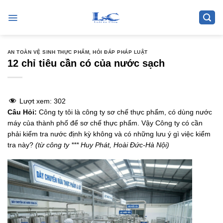
Skip
to
content
AN TOÀN VỆ SINH THỰC PHẨM
,
HỎI ĐÁP PHÁP LUẬT
12 chỉ tiêu cần có của nước sạch
Lượt xem:
302
Câu Hỏi:
Công ty tôi là công ty sơ chế thực phẩm, có dùng nước
máy của thành phố để sơ chế thực phẩm. Vậy Công ty có cần
phải kiểm tra nước định kỳ không và có những lưu ý gì việc kiểm
tra này?
(từ công ty *** Huy Phát, Hoài Đức-Hà Nội)