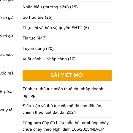
Nhãn hiệu (thương hiệu)
(19)
Sở hữu tuệ
(26)
trị giá
Thực thi và bảo vệ quyền SHTT
(6)
trị giá
Tin tức
(447)
Tuyển dụng
(20)
ả thuộc
Xuất cảnh – Nhập cảnh
(10)
huốc mà
BÀI VIẾT MỚI
Trình tự, thủ tục miễn thuế thu nhập doanh
ôi, phân
nghiệp
Điều kiện và thủ tục cấp sổ đỏ cho đất lấn,
và y tế,
chiếm theo luật đất đai 2024
Tổng hợp đầy đủ biểu mẫu hồ sơ phòng cháy,
chữa cháy theo Nghị định 105/2025/NĐ-CP