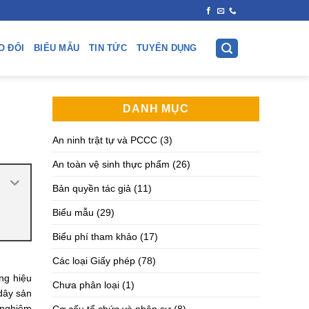
O ĐỔI
BIỂU MẪU
TIN TỨC
TUYỂN DỤNG
DANH MỤC
An ninh trật tự và PCCC
(3)
An toàn vệ sinh thực phẩm
(26)
Bản quyền tác giả
(11)
Biểu mẫu
(29)
Biểu phí tham khảo
(17)
Các loại Giấy phép
(78)
ơng hiệu
Chưa phân loại
(1)
 dây sản
t nghiêm