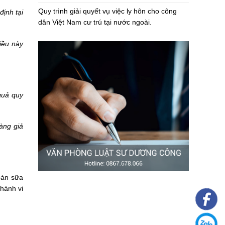
Quy trình giải quyết vụ việc ly hôn cho công
định tại
dân Việt Nam cư trú tại nước ngoài.
iều này
quả quy
àng giả
bán sữa
 hành vi