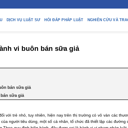
ỆU
DỊCH VỤ LUẬT SƯ
HỎI ĐÁP PHÁP LUẬT
NGHIÊN CỨU VÀ TRA
hành vi buôn bán sữa giả
uôn bán sữa giả
 bán sữa giả
ối với trẻ nhỏ, tuy nhiên, hiện nay trên thị trường có vô vàn các thư
 của người tiêu dùng, một số cá nhân, tổ chức đã thiết lập các đường
ồng Theo quy định hiện hành, đây được coi là hành vi vi phạm pháp luậ