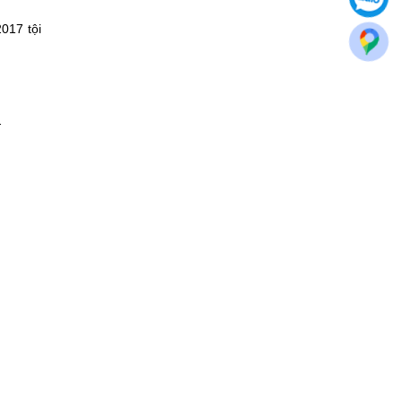
017 tội
.