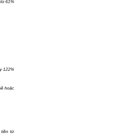
y từ 61%
ày 122%
hề hoặc
tiền từ