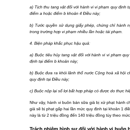
a) Tịch thu tang vật đối với hành vi vi phạm quy định
điểm a hoặc điểm b khoản 4 Điều này;
b) Tước quyền sử dụng giấy phép, chứng chỉ hành ng
trong trường hợp vi phạm nhiều lần hoặc tái phạm.
4. Biện pháp khắc phục hậu quả:
a) Buộc tiêu hủy tang vật đối với hành vi vi phạm qu
định tại điểm b khoản này;
b) Buộc đưa ra khỏi lãnh thổ nước Cộng hoà xã hội c
quy định tại Điều này;
c) Buộc nộp lại số lợi bất hợp pháp có được do thực hi
Như vậy, hành vi buôn bán sữa giả bị xử phạt hành c
giả sẽ bị phạt gấp hai lần mức quy định tại khoản 1 đi
này là từ 2 triệu đồng đến 140 triệu đồng tùy theo m
Trách nhiệm hình sự đối với hành vi buôn 