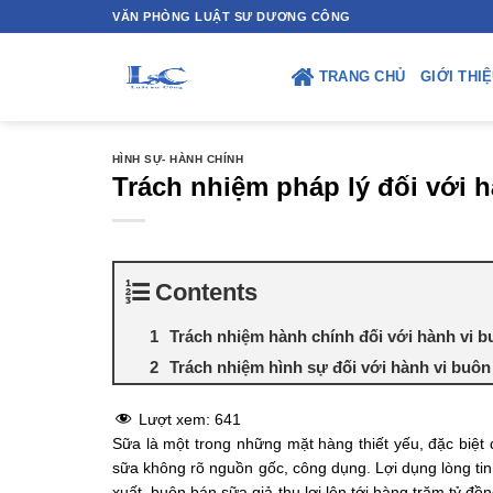
Skip
VĂN PHÒNG LUẬT SƯ DƯƠNG CÔNG
to
content
TRANG CHỦ
GIỚI THI
HÌNH SỰ- HÀNH CHÍNH
Trách nhiệm pháp lý đối với 
Contents
Trách nhiệm hành chính đối với hành vi b
Trách nhiệm hình sự đối với hành vi buôn
Lượt xem:
641
Sữa là một trong những mặt hàng thiết yếu, đặc biệt đ
sữa không rõ nguồn gốc, công dụng. Lợi dụng lòng tin
xuất, buôn bán sữa giả thu lợi lên tới hàng trăm tỷ đ