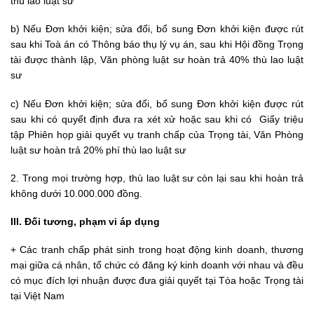
thù lao luật sư
b) Nếu Đơn khởi kiện; sửa đổi, bổ sung Đơn khởi kiện được rút
sau khi Toà án có Thông báo thụ lý vụ án, sau khi Hội đồng Trọng
tài được thành lập, Văn phòng luật sư hoàn trả 40% thù lao luật
sư
c) Nếu Đơn khởi kiện; sửa đổi, bổ sung Đơn khởi kiện được rút
sau khi có quyết định đưa ra xét xử hoặc sau khi có Giấy triệu
tập Phiên họp giải quyết vụ tranh chấp của Trọng tài, Văn Phòng
luật sư hoàn trả 20% phí thù lao luật sư
2. Trong mọi trường hợp, thù lao luật sư còn lại sau khi hoàn trả
không dưới 10.000.000 đồng.
III. Đối tương, phạm vi áp dụng
+
Các tranh chấp phát sinh trong hoạt động kinh doanh, thương
mại giữa cá nhân, tổ chức có đăng ký kinh doanh với nhau và đều
có mục đích lợi nhuận được đưa giải quyết tại Tòa hoặc Trọng tài
tại Việt Nam