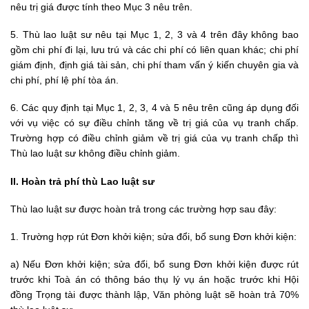
nêu trị giá được tính theo Mục 3 nêu trên.
5. Thù lao luật sư nêu tại Mục 1, 2, 3 và 4 trên đây không bao
gồm chi phí đi lại, lưu trú và các chi phí có liên quan khác; chi phí
giám định, định giá tài sản, chi phí tham vấn ý kiến chuyên gia và
chi phí, phí lệ phí tòa án.
6. Các quy định tại Mục 1, 2, 3, 4 và 5 nêu trên cũng áp dụng đối
với vụ việc có sự điều chỉnh tăng về trị giá của vụ tranh chấp.
Trường hợp có điều chỉnh giảm về trị giá của vụ tranh chấp thì
Thù lao luật sư không điều chỉnh giảm.
II. Hoàn trả phí thù Lao luật sư
Thù lao luật sư được hoàn trả trong các trường hợp sau đây:
1. Trường hợp rút Đơn khởi kiện; sửa đổi, bổ sung Đơn khởi kiện:
a) Nếu Đơn khởi kiện; sửa đổi, bổ sung Đơn khởi kiện được rút
trước khi Toà án có thông báo thụ lý vụ án hoặc trước khi Hội
đồng Trọng tài được thành lập, Văn phòng luật sẽ hoàn trả 70%