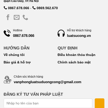
quận Cầu Giấy, TP. Hà Nội
0867.678.066
-
0869.562.670
Hotline
Hỗ trợ khách hàng
luatsucong.vn
0867.678.066
HƯỚNG DẪN
QUY ĐỊNH
Về chúng tôi
Điều khoản thỏa thuận
Báo giá & hỗ trợ
Chính sách bảo mật
Chăm sóc khách hàng
vanphongluatsuduongcong@gmail.com
ĐĂNG KÝ TƯ VẤN PHÁP LUẬT