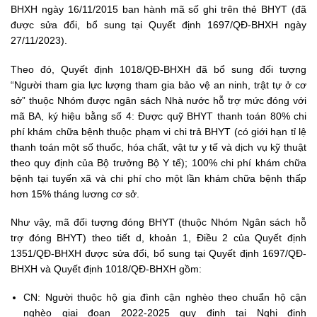
BHXH ngày 16/11/2015 ban hành mã số ghi trên thẻ BHYT (đã
được sửa đổi, bổ sung tại Quyết định 1697/QĐ-BHXH ngày
27/11/2023).
Theo đó, Quyết định 1018/QĐ-BHXH đã bổ sung đối tượng
“Người tham gia lực lượng tham gia bảo vệ an ninh, trật tự ở cơ
sở” thuộc Nhóm được ngân sách Nhà nước hỗ trợ mức đóng với
mã BA, ký hiệu bằng số 4: Được quỹ BHYT thanh toán 80% chi
phí khám chữa bệnh thuộc phạm vi chi trả BHYT (có giới hạn tỉ lệ
thanh toán một số thuốc, hóa chất, vật tư y tế và dịch vụ kỹ thuật
theo quy định của Bộ trưởng Bộ Y tế); 100% chi phí khám chữa
bệnh tại tuyến xã và chi phí cho một lần khám chữa bệnh thấp
hơn 15% tháng lương cơ sở.
Như vậy, mã đối tượng đóng BHYT (thuộc Nhóm Ngân sách hỗ
trợ đóng BHYT) theo tiết d, khoản 1, Điều 2 của Quyết định
1351/QĐ-BHXH được sửa đổi, bổ sung tại Quyết định 1697/QĐ-
BHXH và Quyết định 1018/QĐ-BHXH gồm:
CN: Người thuộc hộ gia đình cận nghèo theo chuẩn hộ cận
nghèo giai đoạn 2022-2025 quy định tại Nghị định