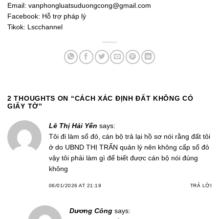
Email:
vanphongluatsuduongcong@gmail.com
Facebook:
Hỗ trợ pháp lý
Tikok:
Lscchannel
2 THOUGHTS ON “
CÁCH XÁC ĐỊNH ĐẤT KHÔNG CÓ
GIẤY TỜ
”
Lê Thị Hải Yến
says:
Tôi đi làm sổ đỏ, cán bộ trả lại hồ sơ nói rằng đất tôi
ở do UBND THỊ TRẤN quản lý nên không cấp sổ đỏ
vậy tôi phải làm gì để biết được cán bộ nói đúng
không
06/01/2026 AT 21:19
TRẢ LỜI
Dương Công
says: