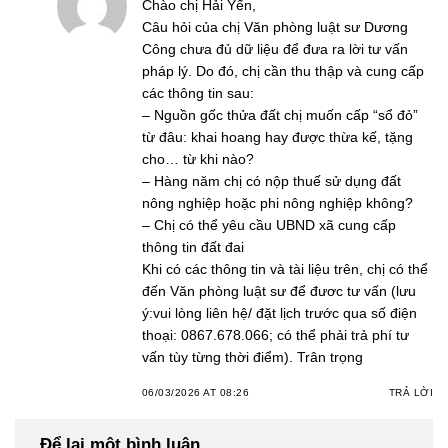
Chào chị Hải Yến,
Câu hỏi của chị Văn phòng luật sư Dương
Công chưa đủ dữ liệu để đưa ra lời tư vấn
pháp lý. Do đó, chị cần thu thập và cung cấp
các thông tin sau:
– Nguồn gốc thửa đất chị muốn cấp “sổ đỏ”
từ đâu: khai hoang hay được thừa kế, tặng
cho… từ khi nào?
– Hàng năm chị có nộp thuế sử dụng đất
nông nghiệp hoặc phi nông nghiệp không?
– Chị có thể yêu cầu UBND xã cung cấp
thông tin đất đai
Khi có các thông tin và tài liệu trên, chị có thể
đến Văn phòng luật sư để đươc tư vấn (lưu
ý:vui lòng liên hệ/ đặt lịch trước qua số điện
thoại: 0867.678.066; có thể phải trả phí tư
vấn tùy từng thời điểm). Trân trọng
06/03/2026 AT 08:26
TRẢ LỜI
Để lại một bình luận