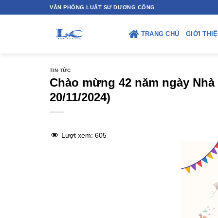
Skip
VĂN PHÒNG LUẬT SƯ DƯƠNG CÔNG
to
content
TRANG CHỦ
GIỚI THI
TIN TỨC
Chào mừng 42 năm ngày Nhà gi
20/11/2024)
Lượt xem:
605