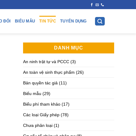
O ĐỔI
BIỂU MẪU
TIN TỨC
TUYỂN DỤNG
DANH MỤC
An ninh trật tự và PCCC
(3)
An toàn vệ sinh thực phẩm
(26)
Bản quyền tác giả
(11)
Biểu mẫu
(29)
Biểu phí tham khảo
(17)
Các loại Giấy phép
(78)
Chưa phân loại
(1)