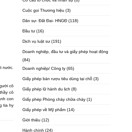
Cơ cấu tổ chức và nhân sự
(8)
Cuộc gọi Thương hiệu
(3)
Dân sự- Đất Đai- HNGĐ
(118)
Đầu tư
(16)
Dịch vụ luật sư
(191)
Doanh nghiệp, đầu tư và giấy phép hoạt động
(84)
t nước.
Doanh nghiệp/ Công ty
(65)
Giấy phép bán rượu tiêu dùng tại chỗ
(3)
gười cô
Giấy phép lữ hành du lịch
(8)
thầy cô
ành con
Giấy phép Phòng cháy chữa cháy
(1)
 tia hy
Giấy phép về Mỹ phẩm
(14)
Giới thiệu
(12)
Hành chính
(24)