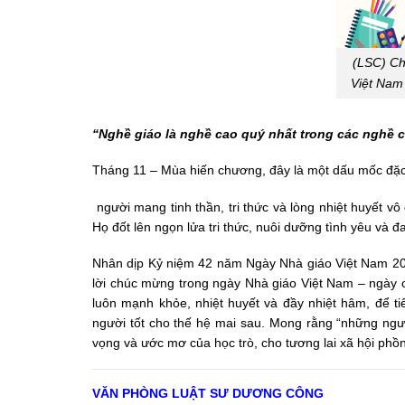
(LSC) C
Việt Nam
“Nghề giáo là nghề cao quý nhất trong các nghề 
Tháng 11 – Mùa hiến chương, đây là một dấu mốc đặc 
người mang tinh thần, tri thức và lòng nhiệt huyết v
Họ đốt lên ngọn lửa tri thức, nuôi dưỡng tình yêu và 
Nhân dịp Kỷ niệm 42 năm Ngày Nhà giáo Việt Nam 20
lời chúc mừng trong ngày Nhà giáo Việt Nam – ngày c
luôn mạnh khỏe, nhiệt huyết và đầy nhiệt hâm, để ti
người tốt cho thế hệ mai sau. Mong rằng “những ngườ
vọng và ước mơ của học trò, cho tương lai xã hội phồn 
VĂN PHÒNG LUẬT SƯ DƯƠNG CÔNG