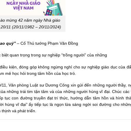
hào mừng 42 năm ngày Nhà giáo
 20/11 (20/11/1982 – 20/11/2024)
cao quý”
– Cố Thủ tướng Phạm Văn Đồng
biệt quan trọng trong sự nghiệp “trồng người” của những
ô điều kiện, đóng góp không ngừng nghỉ cho sự nghiệp giáo dục của đấ
đam mê học hỏi trong tâm hồn của học trò.
/11, Văn phòng Luật sư Dương Công xin gửi đến những người thầy, n
ủa những trái tim tận tâm và của những người hùng vĩ đại. Chúc các 
ếp tục con đường truyền đạt tri thức, hướng dẫn tâm hồn và hình th
i hùng vĩ đại” ấy tiếp tục là ngọn lửa sáng ngời soi đường cho những
thịnh và phát triển.