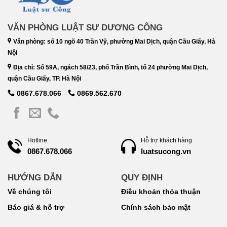
VĂN PHÒNG LUẬT SƯ DƯƠNG CÔNG
Văn phòng: số 10 ngõ 40 Trần Vỹ, phường Mai Dịch, quận Cầu Giấy, Hà
Nội
Địa chỉ: Số 59A, ngách 58/23, phố Trần Bình, tổ 24 phường Mai Dịch,
quận Cầu Giấy, TP. Hà Nội
0867.678.066
-
0869.562.670
Hotline
Hỗ trợ khách hàng
luatsucong.vn
0867.678.066
HƯỚNG DẪN
QUY ĐỊNH
Về chúng tôi
Điều khoản thỏa thuận
Báo giá & hỗ trợ
Chính sách bảo mật