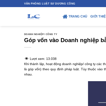
Skip
VĂN PHÒNG LUẬT SƯ DƯƠNG CÔNG
to
content
TRANG CHỦ
GIỚI THI
DOANH NGHIỆP/ CÔNG TY
Góp vốn vào Doanh nghiệp bằ
Lượt xem:
13.038
Khi thành lập, hoạt động doanh nghiệp/ công ty các t
là góp vốn) theo quy định pháp luật. Tùy thuộc vào 
nhau.