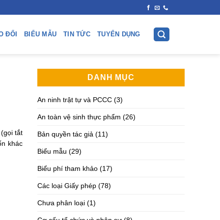
O ĐỔI
BIỂU MẪU
TIN TỨC
TUYỂN DỤNG
DANH MỤC
An ninh trật tự và PCCC
(3)
An toàn vệ sinh thực phẩm
(26)
(gọi tắt
Bản quyền tác giả
(11)
ốn khác
Biểu mẫu
(29)
Biểu phí tham khảo
(17)
Các loại Giấy phép
(78)
Chưa phân loại
(1)