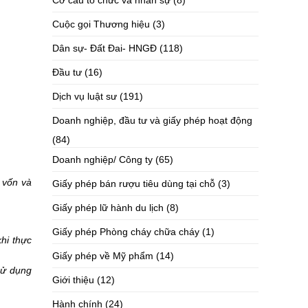
Cơ cấu tổ chức và nhân sự
(8)
Cuộc gọi Thương hiệu
(3)
Dân sự- Đất Đai- HNGĐ
(118)
Đầu tư
(16)
Dịch vụ luật sư
(191)
Doanh nghiệp, đầu tư và giấy phép hoạt động
(84)
Doanh nghiệp/ Công ty
(65)
 vốn và
Giấy phép bán rượu tiêu dùng tại chỗ
(3)
Giấy phép lữ hành du lịch
(8)
Giấy phép Phòng cháy chữa cháy
(1)
hi thực
Giấy phép về Mỹ phẩm
(14)
sử dụng
Giới thiệu
(12)
Hành chính
(24)