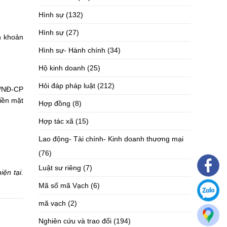
Hình sự
(132)
Hình sự
(27)
n khoản
Hình sự- Hành chính
(34)
Hộ kinh doanh
(25)
Hỏi đáp pháp luật
(212)
3/NĐ-CP
tiền mặt
Hợp đồng
(8)
Hợp tác xã
(15)
Lao động- Tài chính- Kinh doanh thương mại
(76)
Luật sư riêng
(7)
iện tại.
Mã số mã Vạch
(6)
mã vạch
(2)
Nghiên cứu và trao đổi
(194)