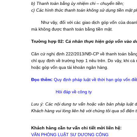
b) Thanh toán bằng ủy nhiệm chi – chuyển tiền;
c) Các hình thức thanh toán không sử dụng tiền mặt p
Như vậy, đối với các giao dịch góp vốn của doanh 
mà không được thanh toán bằng tiền mặt.
Trường hợp 02: C
á nhân thực hiện góp vốn vào 
Căn cứ nghị định 222/2013/NĐ-CP về thanh toán bằn
chỉ quy định về trường hợp 1 nêu trên. Do vậy, khi c
hoặc góp vốn qua tài khoản ngân hàng.
Đọc thêm:
Quy định pháp luật về thời hạn góp vốn điề
Hỏi đáp về công ty
Lưu ý: Các nội dung tư vấn hoặc văn bản pháp luật đượ
Khách hàng vui lòng liên hệ với chúng tôi qua số điện
Khách hàng cần tư vấn chi tiết mời liên hệ:
VĂN PHÒNG LUẬT SƯ DƯƠNG CÔNG