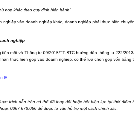
hù hợp khác theo quy định hiện hành”
nghiệp vào doanh nghiệp khác, doanh nghiệp phải thực hiện chuyể
doanh nghiệp
g tiền mặt và Thông tư 09/2015/TT-BTC hướng dẫn thông tư 222/201
á nhân thực hiện góp vào doanh nghiệp, có thể lựa chọn góp vốn bằng 
u lệ
c trích dẫn trên có thể đã thay đổi hoặc hết hiệu lực tại thời điểm h
 thoại: 0867.678.066 để được tư vấn hỗ trợ một cách chính xác.