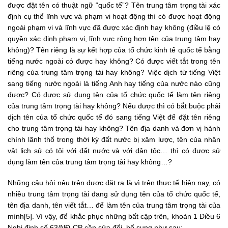
được đặt tên có thuật ngữ “quốc tế”? Tên trung tâm trọng tài xác
định cụ thể lĩnh vực và phạm vi hoạt động thì có được hoạt động
ngoài phạm vi và lĩnh vực đã được xác định hay không (điều lệ có
quyền xác định phạm vi, lĩnh vực rộng hơn tên của trung tâm hay
không)? Tên riêng là sự kết hợp của tổ chức kinh tế quốc tế bằng
tiếng nước ngoài có được hay không? Có được viết tắt trong tên
riêng của trung tâm trọng tài hay không? Việc dịch từ tiếng Việt
sang tiếng nước ngoài là tiếng Anh hay tiếng của nước nào cũng
được? Có được sử dụng tên của tổ chức quốc tế làm tên riêng
của trung tâm trọng tài hay không? Nếu được thì có bắt buộc phải
dịch tên của tổ chức quốc tế đó sang tiếng Việt để đặt tên riêng
cho trung tâm trọng tài hay không? Tên địa danh và đơn vị hành
chính lãnh thổ trong thời kỳ đất nước bị xâm lược, tên của nhân
vật lịch sử có tội với đất nước và với dân tộc… thì có được sử
dụng làm tên của trung tâm trọng tài hay không…?
Những câu hỏi nêu trên được đặt ra là vì trên thực tế hiện nay, có
nhiều trung tâm trọng tài đang sử dụng tên của tổ chức quốc tế,
tên địa danh, tên viết tắt… để làm tên của trung tâm trọng tài của
mình[5]. Vì vậy, để khắc phục những bất cập trên, khoản 1 Điều 6
Nghị định số 63/NĐ-CP cần sửa đổi, bổ sung như sau: