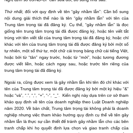
Thứ nhất,
đối với quy định về tên “gây nhầm lẫn”: Cần bổ sung
nội dung giải thích thế nào là tên “gây nhầm lẫn” với tên của
Trung tâm trọng tài đã đăng ký. Cụ thể, “gây nhầm lẫn” là đọc
giống tên trung tâm trọng tài đã được đăng ký, hoặc tên viết tắt
trùng với tên viết tắt của trung tâm trọng tài đã đăng ký, hoặc chỉ
khác với tên của trung tâm trọng tài đã được đăng ký bởi một số
tự nhiên, một số thứ tự, một chữ cái trong bảng chữ cái tiếng Việt,
hoặc bởi từ “tân” ngay trước, hoặc từ “mới”, hoặc tương đương
được viết liền, hoặc cách ngay sau, hoặc trước tên riêng của
trung tâm trọng tài đã đăng ký.
Ngoài ra, cũng được xem là gây nhầm lẫn khi tên đó chỉ khác với
tên của Trung tâm trọng tài đã được đăng ký bởi một ký hiệu “&”
hoặc “và”, “.”, “,”, “+”, “-”, “_”. Kiến nghị này dựa trên cơ sở tham
khảo quy định về tên của doanh nghiệp theo Luật Doanh nghiệp
năm 2020. Về bản chất, Trung tâm trọng tài không phải là doanh
nghiệp nhưng việc tham khảo hướng quy định cụ thể về tên gây
nhầm lẫn là thực sự cần thiết để tránh gây nhầm lẫn cho các bên
tranh chấp khi họ quyết định lựa chọn và giao tranh chấp của