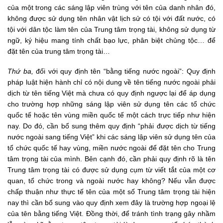
của một trong các sáng lập viên trùng với tên của danh nhân đó,
không được sử dụng tên nhân vật lịch sử có tội với đất nước, có
tội với dân tộc làm tên của Trung tâm trọng tài, không sử dụng từ
ngữ, ký hiệu mang tính chất bạo lực, phân biệt chủng tộc… để
đặt tên của trung tâm trọng tài…
Thứ ba,
đối với quy định tên “bằng tiếng nước ngoài”: Quy định
pháp luật hiện hành chỉ có nội dung về tên tiếng nước ngoài phải
dịch từ tên tiếng Việt mà chưa có quy định ngược lại để áp dụng
cho trường hợp những sáng lập viên sử dụng tên các tổ chức
quốc tế hoặc tên vùng miền quốc tế một cách trực tiếp như hiện
nay. Do đó, cần bổ sung thêm quy định “phải được dịch từ tiếng
nước ngoài sang tiếng Việt” khi các sáng lập viên sử dụng tên của
tổ chức quốc tế hay vùng, miền nước ngoài để đặt tên cho Trung
tâm trọng tài của mình. Bên cạnh đó, cần phải quy định rõ là tên
Trung tâm trọng tài có được sử dụng cụm từ viết tắt của một cơ
quan, tổ chức trong và ngoài nước hay không? Nếu vẫn được
chấp thuận như thực tế tên của một số Trung tâm trọng tài hiện
nay thì cần bổ sung vào quy định xem đây là trường hợp ngoại lệ
của tên bằng tiếng Việt. Đồng thời, để tránh tình trạng gây nhầm