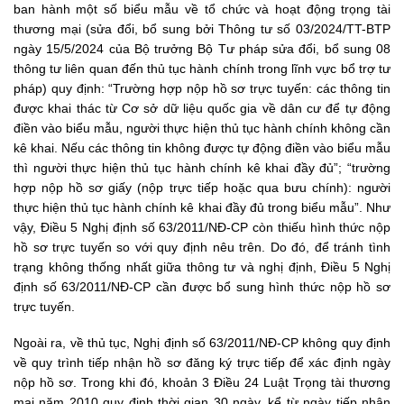
ban hành một số biểu mẫu về tổ chức và hoạt động trọng tài
thương mại (sửa đổi, bổ sung bởi Thông tư số 03/2024/TT-BTP
ngày 15/5/2024 của Bộ trưởng Bộ Tư pháp sửa đổi, bổ sung 08
thông tư liên quan đến thủ tục hành chính trong lĩnh vực bổ trợ tư
pháp) quy định: “Trường hợp nộp hồ sơ trực tuyến: các thông tin
được khai thác từ Cơ sở dữ liệu quốc gia về dân cư để tự động
điền vào biểu mẫu, người thực hiện thủ tục hành chính không cần
kê khai. Nếu các thông tin không được tự động điền vào biểu mẫu
thì người thực hiện thủ tục hành chính kê khai đầy đủ”; “trường
hợp nộp hồ sơ giấy (nộp trực tiếp hoặc qua bưu chính): người
thực hiện thủ tục hành chính kê khai đầy đủ trong biểu mẫu”. Như
vậy, Điều 5 Nghị định số 63/2011/NĐ-CP còn thiếu hình thức nộp
hồ sơ trực tuyến so với quy định nêu trên. Do đó, để tránh tình
trạng không thống nhất giữa thông tư và nghị định, Điều 5 Nghị
định số 63/2011/NĐ-CP cần được bổ sung hình thức nộp hồ sơ
trực tuyến.
Ngoài ra, về thủ tục, Nghị định số 63/2011/NĐ-CP không quy định
về quy trình tiếp nhận hồ sơ đăng ký trực tiếp để xác định ngày
nộp hồ sơ. Trong khi đó, khoản 3 Điều 24 Luật Trọng tài thương
mại năm 2010 quy định thời gian 30 ngày, kể từ ngày tiếp nhận