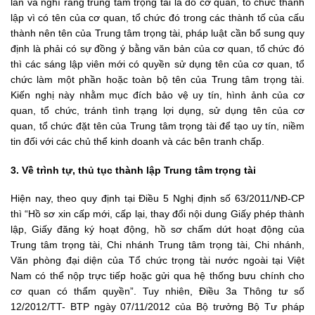
lẫn và nghĩ rằng trung tâm trọng tài là do cơ quan, tổ chức thành
lập vì có tên của cơ quan, tổ chức đó trong các thành tố của cấu
thành nên tên của Trung tâm trọng tài, pháp luật cần bổ sung quy
định là phải có sự đồng ý bằng văn bản của cơ quan, tổ chức đó
thì các sáng lập viên mới có quyền sử dụng tên của cơ quan, tổ
chức làm một phần hoặc toàn bộ tên của Trung tâm trọng tài.
Kiến nghị này nhằm mục đích bảo vệ uy tín, hình ảnh của cơ
quan, tổ chức, tránh tình trạng lợi dụng, sử dụng tên của cơ
quan, tổ chức đặt tên của Trung tâm trọng tài để tạo uy tín, niềm
tin đối với các chủ thể kinh doanh và các bên tranh chấp.
3. Về trình tự, thủ tục thành lập Trung tâm trọng tài
Hiện nay, theo quy định tại Điều 5 Nghị định số 63/2011/NĐ-CP
thì “Hồ sơ xin cấp mới, cấp lại, thay đổi nội dung Giấy phép thành
lập, Giấy đăng ký hoạt động, hồ sơ chấm dứt hoạt động của
Trung tâm trọng tài, Chi nhánh Trung tâm trọng tài, Chi nhánh,
Văn phòng đại diện của Tổ chức trọng tài nước ngoài tại Việt
Nam có thể nộp trực tiếp hoặc gửi qua hệ thống bưu chính cho
cơ quan có thẩm quyền”. Tuy nhiên, Điều 3a Thông tư số
12/2012/TT- BTP ngày 07/11/2012 của Bộ trưởng Bộ Tư pháp