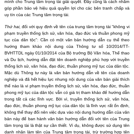
mình cho Trung tâm trọng tài giải quyết. Đây cũng là cách nhằm
góp phần bảo vệ hiệu quả quyền lợi cho các bên tranh chấp và
uy tín của các Trung tâm trọng tài.
Thứ hai,
đối với quy định về tên của trung tâm trọng tài “không vi
phạm truyền thống lịch sử, văn hóa, đạo đức và thuần phong mỹ
tục của dân tộc”: Cần có một văn bản hướng dẫn cụ thể theo
hướng tham khảo nội dung của Thông tư số 10/2014/TT-
BVHTTDL ngày 01/10/2014 của Bộ trưởng Bộ Văn hóa, Thể thao
và Du lịch, hướng dẫn đặt tên doanh nghiệp phù hợp với truyền
thống lịch sử, văn hóa, đạo đức, thuần phong mỹ tục của dân tộc.
Mặc dù Thông tư này là văn bản hướng dẫn về tên của doanh
nghiệp và đã hết hiệu lực nhưng nội dung của văn bản giải thích
thế nào là vi phạm truyền thống lịch sử, văn hóa, đạo đức, thuần
phong mỹ tục của dân tộc vẫn có giá trị tham khảo để hướng dẫn
trong tất cả các lĩnh vực. Bởi vì, truyền thống lịch sử, văn hóa,
đạo đức, thuần phong mỹ tục của dân tộc là lĩnh vực rất ổn định,
không thể thay đổi nên việc dựa vào nội dung hướng dẫn của văn
bản này để ban hành văn bản hướng dẫn đối với tên của Trung
tâm trọng tài là thật sự cần thiết. Ví dụ, không được sử dụng tên
danh nhân làm tên của Trung tâm trọng tài, trừ trường hợp tên