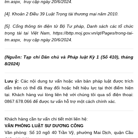
tm.aspx, truy cập ngày 20/6/2024.
[4]. Khoản 2 Điều 39 Luật Trọng tài thương mại năm 2010.
[5]. Cổng thông tin điện tử Bộ Tư pháp, Danh sách các tổ chức
trọng tài tại Việt Nam, https://bttp.moj.gov.vn/qt/Pages/trong-tai-
tm.aspx, truy cập ngày 20/6/2024.
(Nguồn: Tạp chí Dân chủ và Pháp luật Kỳ 1 (Số 410), tháng
8/2024)
Lưu ý:
Các nội dung tư vấn hoặc văn bản pháp luật được trích
dẫn trên có thể đã thay đổi hoặc hết hiệu lực tại thời điểm hiện
tại. Khách hàng vui lòng liên hệ với chúng tôi qua số điện thoại:
0867.678.066 để được tư vấn hỗ trợ một cách chính xác.
Khách hàng cần tư vấn chi tiết mời liên hệ:
VĂN PHÒNG LUẬT SƯ DƯƠNG CÔNG
Văn phòng: Số 10 ngõ 40 Trần Vỹ, phường Mai Dịch, quận Cầu