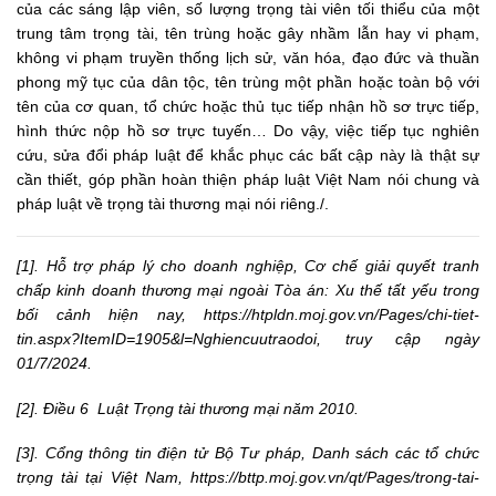
của các sáng lập viên, số lượng trọng tài viên tối thiểu của một
trung tâm trọng tài, tên trùng hoặc gây nhầm lẫn hay vi phạm,
không vi phạm truyền thống lịch sử, văn hóa, đạo đức và thuần
phong mỹ tục của dân tộc, tên trùng một phần hoặc toàn bộ với
tên của cơ quan, tổ chức hoặc thủ tục tiếp nhận hồ sơ trực tiếp,
hình thức nộp hồ sơ trực tuyến… Do vậy, việc tiếp tục nghiên
cứu, sửa đổi pháp luật để khắc phục các bất cập này là thật sự
cần thiết, góp phần hoàn thiện pháp luật Việt Nam nói chung và
pháp luật về trọng tài thương mại nói riêng./.
[1]. Hỗ trợ pháp lý cho doanh nghiệp, Cơ chế giải quyết tranh
chấp kinh doanh thương mại ngoài Tòa án: Xu thế tất yếu trong
bối cảnh hiện nay, https://htpldn.moj.gov.vn/Pages/chi-tiet-
tin.aspx?ItemID=1905&l=Nghiencuutraodoi, truy cập ngày
01/7/2024.
[2]. Điều 6 Luật Trọng tài thương mại năm 2010.
[3]. Cổng thông tin điện tử Bộ Tư pháp, Danh sách các tổ chức
trọng tài tại Việt Nam, https://bttp.moj.gov.vn/qt/Pages/trong-tai-