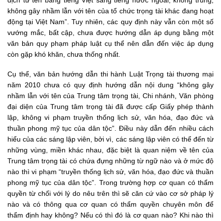
dịch từ tên bằng tiếng Việt sang tiếng nước ngoài, không trùng,
không gây nhầm lẫn với tên của tổ chức trọng tài khác đang hoạt
động tại Việt Nam”. Tuy nhiên, các quy định này vẫn còn một số
vướng mắc, bất cập, chưa được hướng dẫn áp dụng bằng một
văn bản quy phạm pháp luật cụ thể nên dẫn đến việc áp dụng
còn gặp khó khăn, chưa thống nhất.
Cụ thể, văn bản hướng dẫn thi hành Luật Trọng tài thương mại
năm 2010 chưa có quy định hướng dẫn nội dung “không gây
nhầm lẫn với tên của Trung tâm trọng tài, Chi nhánh, Văn phòng
đại diện của Trung tâm trọng tài đã được cấp Giấy phép thành
lập, không vi phạm truyền thống lịch sử, văn hóa, đạo đức và
thuần phong mỹ tục của dân tộc”. Điều này dẫn đến nhiều cách
hiểu của các sáng lập viên, bởi vì, các sáng lập viên có thể đến từ
những vùng, miền khác nhau, đặc biệt là quan niệm về tên của
Trung tâm trọng tài có chứa đựng những từ ngữ nào và ở mức độ
nào thì vi phạm “truyền thống lịch sử, văn hóa, đạo đức và thuần
phong mỹ tục của dân tộc”. Trong trường hợp cơ quan có thẩm
quyền từ chối với lý do nêu trên thì sẽ căn cứ vào cơ sở pháp lý
nào và có thông qua cơ quan có thẩm quyền chuyên môn để
thẩm định hay không? Nếu có thì đó là cơ quan nào? Khi nào thì