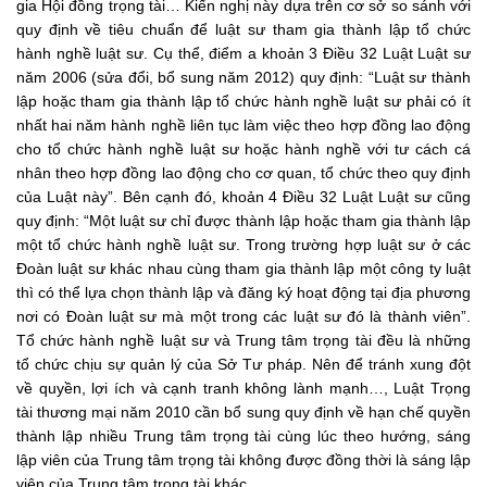
gia Hội đồng trọng tài… Kiến nghị này dựa trên cơ sở so sánh với
quy định về tiêu chuẩn để luật sư tham gia thành lập tổ chức
hành nghề luật sư. Cụ thể, điểm a khoản 3 Điều 32 Luật Luật sư
năm 2006 (sửa đổi, bổ sung năm 2012) quy định: “Luật sư thành
lập hoặc tham gia thành lập tổ chức hành nghề luật sư phải có ít
nhất hai năm hành nghề liên tục làm việc theo hợp đồng lao động
cho tổ chức hành nghề luật sư hoặc hành nghề với tư cách cá
nhân theo hợp đồng lao động cho cơ quan, tổ chức theo quy định
của Luật này”. Bên cạnh đó, khoản 4 Điều 32 Luật Luật sư cũng
quy định: “Một luật sư chỉ được thành lập hoặc tham gia thành lập
một tổ chức hành nghề luật sư. Trong trường hợp luật sư ở các
Đoàn luật sư khác nhau cùng tham gia thành lập một công ty luật
thì có thể lựa chọn thành lập và đăng ký hoạt động tại địa phương
nơi có Đoàn luật sư mà một trong các luật sư đó là thành viên”.
Tổ chức hành nghề luật sư và Trung tâm trọng tài đều là những
tổ chức chịu sự quản lý của Sở Tư pháp. Nên để tránh xung đột
về quyền, lợi ích và cạnh tranh không lành mạnh…, Luật Trọng
tài thương mại năm 2010 cần bổ sung quy định về hạn chế quyền
thành lập nhiều Trung tâm trọng tài cùng lúc theo hướng, sáng
lập viên của Trung tâm trọng tài không được đồng thời là sáng lập
viên của Trung tâm trọng tài khác.