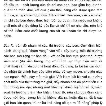
đề đầu ra – chất lượng của tín chỉ các-bon, bao gồm loại dự án,
quá trình triển khai, kết quả giảm thải, càng cần được quan tâm
hơn cả, song chưa được quy định chi tiết. Hơn nữa, việc xác nhận
tín chỉ các-bon được thực hiện bởi cơ quan nhà nước mà không
phải một tổ chức đăng ký độc lập và chỉ khi có nhu cầu, nên khó
có thể kiểm soát chất lượng của tất cả khoản tín chỉ được lưu
hành.
Bảy là
, vấn đề phạm vi của thị trường các-bon. Quy định hiện
hành đang quá “tham vọng” vào việc xây dựng một thị trường
các-bon mở rộng từ ban đầu, với nhiều lĩnh vực phát thải được
kiểm soát (dự kiến tương ứng với 6 lĩnh vực thực hiện kiểm kê
phát thải) và nhiều cơ chế hoạt động đa dạng, từ bù trừ các-bon,
tác nhân tài chính hay các biện pháp về vay mượn, chuyển giao
hạn ngạch. Điều này một mặt giúp Việt Nam bắt kịp với xu hướng
phát triển của thị trường thế giới, đẩy nhanh tiến độ phát triển của
thị trường nội địa; nhưng mặt khác lại khiến việc quản lý, kiểm
soát thị trường thêm khó khăn. Thực tế, nếu các quy định càng
được nới rộng, trong khi lại không đặt ra, hoặc đặt ra rất ít các
giới hạn liên quan, thì nhiều khả năng sẽ tạo ra “lỗ hổng” pháp lý