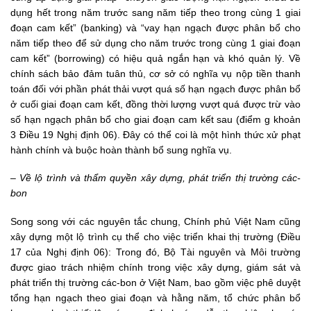
dụng hết trong năm trước sang năm tiếp theo trong cùng 1 giai
đoạn cam kết” (banking) và “vay hạn ngạch được phân bổ cho
năm tiếp theo để sử dụng cho năm trước trong cùng 1 giai đoạn
cam kết” (borrowing) có hiệu quả ngắn hạn và khó quản lý. Về
chính sách bảo đảm tuân thủ, cơ sở có nghĩa vụ nộp tiền thanh
toán đối với phần phát thải vượt quá số hạn ngạch được phân bổ
ở cuối giai đoạn cam kết, đồng thời lượng vượt quá được trừ vào
số hạn ngạch phân bổ cho giai đoạn cam kết sau (điểm g khoản
3 Điều 19 Nghị định 06). Đây có thể coi là một hình thức xử phạt
hành chính và buộc hoàn thành bổ sung nghĩa vụ.
– Về lộ trình và thẩm quyền xây dựng, phát triển thị trường các-
bon
Song song với các nguyên tắc chung, Chính phủ Việt Nam cũng
xây dựng một lộ trình cụ thể cho việc triển khai thị trường (Điều
17 của Nghị định 06): Trong đó, Bộ Tài nguyên và Môi trường
được giao trách nhiệm chính trong việc xây dựng, giám sát và
phát triển thị trường các-bon ở Việt Nam, bao gồm việc phê duyệt
tổng hạn ngạch theo giai đoạn và hằng năm, tổ chức phân bổ