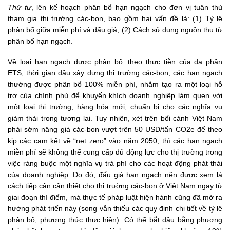
Thứ tư
, lên kế hoạch phân bổ hạn ngạch cho đơn vị tuân thủ
tham gia thị trường các-bon, bao gồm hai vấn đề là: (1) Tỷ lệ
phân bổ giữa miễn phí và đấu giá; (2) Cách sử dụng nguồn thu từ
phân bổ hạn ngạch.
Về loại hạn ngạch được phân bổ: theo thực tiễn của đa phần
ETS, thời gian đầu xây dựng thị trường các-bon, các hạn ngạch
thường được phân bổ 100% miễn phí, nhằm tạo ra một loại hỗ
trợ của chính phủ để khuyến khích doanh nghiệp làm quen với
một loại thị trường, hàng hóa mới, chuẩn bị cho các nghĩa vụ
giảm thải trong tương lai. Tuy nhiên, xét trên bối cảnh Việt Nam
phải sớm nâng giá các-bon vượt trên 50 USD/tấn CO2e để theo
kịp các cam kết về “net zero” vào năm 2050, thì các hạn ngạch
miễn phí sẽ không thể cung cấp đủ động lực cho thị trường trong
việc ràng buộc một nghĩa vụ trả phí cho các hoạt động phát thải
của doanh nghiệp. Do đó, đấu giá hạn ngạch nên được xem là
cách tiếp cận cần thiết cho thị trường các-bon ở Việt Nam ngay từ
giai đoạn thí điểm, mà thực tế pháp luật hiện hành cũng đã mở ra
hướng phát triển này (song vẫn thiếu các quy định chi tiết về tỷ lệ
phân bổ, phương thức thực hiện). Có thể bắt đầu bằng phương