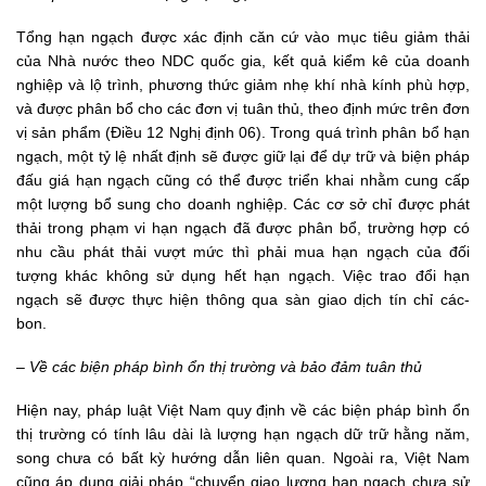
Tổng hạn ngạch được xác định căn cứ vào mục tiêu giảm thải
của Nhà nước theo NDC quốc gia, kết quả kiểm kê của doanh
nghiệp và lộ trình, phương thức giảm nhẹ khí nhà kính phù hợp,
và được phân bổ cho các đơn vị tuân thủ, theo định mức trên đơn
vị sản phẩm (Điều 12 Nghị định 06). Trong quá trình phân bổ hạn
ngạch, một tỷ lệ nhất định sẽ được giữ lại để dự trữ và biện pháp
đấu giá hạn ngạch cũng có thể được triển khai nhằm cung cấp
một lượng bổ sung cho doanh nghiệp. Các cơ sở chỉ được phát
thải trong phạm vi hạn ngạch đã được phân bổ, trường hợp có
nhu cầu phát thải vượt mức thì phải mua hạn ngạch của đối
tượng khác không sử dụng hết hạn ngạch. Việc trao đổi hạn
ngạch sẽ được thực hiện thông qua sàn giao dịch tín chỉ các-
bon.
– Về các biện pháp bình ổn thị trường và bảo đảm tuân thủ
Hiện nay, pháp luật Việt Nam quy định về các biện pháp bình ổn
thị trường có tính lâu dài là lượng hạn ngạch dữ trữ hằng năm,
song chưa có bất kỳ hướng dẫn liên quan. Ngoài ra, Việt Nam
cũng áp dụng giải pháp “chuyển giao lượng hạn ngạch chưa sử