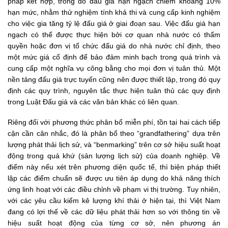
pháp kết hợp, trong đó đấu giá hạn ngạch chiếm khoảng 10%
hạn mức, nhằm thử nghiệm tính khả thi và cung cấp kinh nghiệm
cho việc gia tăng tỷ lệ đấu giá ở giai đoạn sau. Việc đấu giá hạn
ngạch có thể được thực hiện bởi cơ quan nhà nước có thẩm
quyền hoặc đơn vị tổ chức đấu giá do nhà nước chỉ định, theo
một mức giá cố định để bảo đảm minh bạch trong quá trình và
cung cấp một nghĩa vụ công bằng cho mọi đơn vị tuân thủ. Một
nền tảng đấu giá trực tuyến cũng nên được thiết lập, trong đó quy
định các quy trình, nguyên tắc thực hiện tuân thủ các quy định
trong Luật Đấu giá và các văn bản khác có liên quan.
Riêng đối với phương thức phân bổ miễn phí, tồn tại hai cách tiếp
cận cần cân nhắc, đó là phân bổ theo “grandfathering” dựa trên
lượng phát thải lịch sử, và “benmarking” trên cơ sở hiệu suất hoạt
động trong quá khứ (sản lượng lịch sử) của doanh nghiệp. Về
điểm này nếu xét trên phương diện quốc tế, thì biện pháp thiết
lập các điểm chuẩn sẽ được ưu tiên áp dụng do khả năng thích
ứng linh hoạt với các điều chỉnh về phạm vi thị trường. Tuy nhiên,
với các yêu cầu kiểm kê lượng khí thải ở hiện tại, thì Việt Nam
đang có lợi thế về các dữ liệu phát thải hơn so với thông tin về
hiệu suất hoạt động của từng cơ sở, nên phương án