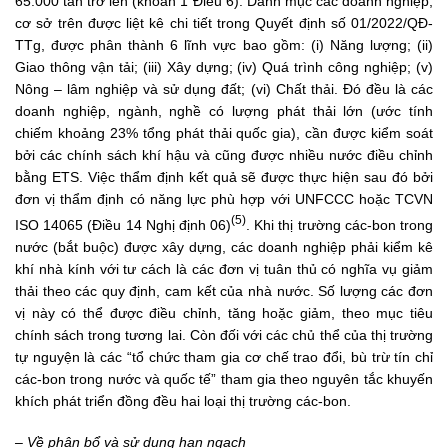
65.000 tấn trở lên (khoản 1 Điều 6). Danh mục các doanh nghiệp,
cơ sở trên được liệt kê chi tiết trong Quyết định số 01/2022/QĐ-
TTg, được phân thành 6 lĩnh vực bao gồm: (i) Năng lượng; (ii)
Giao thông vận tải; (iii) Xây dựng; (iv) Quá trình công nghiệp; (v)
Nông – lâm nghiệp và sử dụng đất; (vi) Chất thải. Đó đều là các
doanh nghiệp, ngành, nghề có lượng phát thải lớn (ước tính
chiếm khoảng 23% tổng phát thải quốc gia), cần được kiểm soát
bởi các chính sách khí hậu và cũng được nhiều nước điều chỉnh
bằng ETS. Việc thẩm định kết quả sẽ được thực hiện sau đó bởi
đơn vị thẩm định có năng lực phù hợp với UNFCCC hoặc TCVN
(5)
ISO 14065 (Điều 14 Nghị định 06)
. Khi thị trường các-bon trong
nước (bắt buộc) được xây dựng, các doanh nghiệp phải kiểm kê
khí nhà kính với tư cách là các đơn vị tuân thủ có nghĩa vụ giảm
thải theo các quy định, cam kết của nhà nước. Số lượng các đơn
vị này có thể được điều chỉnh, tăng hoặc giảm, theo mục tiêu
chính sách trong tương lai. Còn đối với các chủ thể của thị trường
tự nguyện là các “tổ chức tham gia cơ chế trao đổi, bù trừ tín chỉ
các-bon trong nước và quốc tế” tham gia theo nguyên tắc khuyến
khích phát triển đồng đều hai loại thị trường các-bon.
– Về phân bổ và sử dụng hạn ngạch