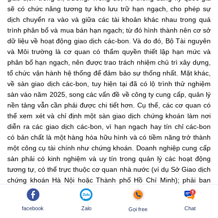
sẽ có chức năng tương tự kho lưu trữ hạn ngạch, cho phép sự
dịch chuyển ra vào và giữa các tài khoản khác nhau trong quá
trình phân bổ và mua bán hạn ngạch; từ đó hình thành nên cơ sở
dữ liệu về hoạt động giao dịch các-bon. Và do đó, Bộ Tài nguyên
và Môi trường là cơ quan có thẩm quyền thiết lập hạn mức và
phân bổ hạn ngạch, nên được trao trách nhiệm chủ trì xây dựng,
tổ chức vận hành hệ thống để đảm bảo sự thống nhất. Mặt khác,
về sàn giao dịch các-bon, tuy hiện tại đã có lộ trình thử nghiệm
sàn vào năm 2025, song các vấn đề về công ty cung cấp, quản lý
nền tảng vẫn cần phải được chi tiết hơn. Cụ thể, các cơ quan có
thể xem xét và chỉ định một sàn giao dịch chứng khoán làm nơi
diễn ra các giao dịch các-bon, vì hạn ngạch hay tín chỉ các-bon
có bản chất là một hàng hóa hữu hình và có tiềm năng trở thành
một công cụ tài chính như chứng khoán. Doanh nghiệp cung cấp
sàn phải có kinh nghiệm và uy tín trong quản lý các hoạt động
tương tự, có thể trực thuộc cơ quan nhà nước (ví dụ Sở Giao dịch
chứng khoán Hà Nội hoặc Thành phố Hồ Chí Minh); phải ban
hành một hệ thống quy định nội bộ phù hợp cho quy trình thực
hiện giao dịch các-bon, bảo đảm quyền và lợi ích hợp pháp của
facebook
Zalo
Chat
Gọi free
các bên tham gia thị trường.