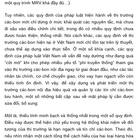
một quy trình MRV khá đầy đủ…).
Tuy nhiên, các quy định của pháp luật hiện hành về thị trường
các-bon mới chỉ dừng ở mức khái quát các nguyên tắc, mà chưa
đi sâu vào điều chỉnh chi tiết, trong đó có nhiều quy định chưa
được hoàn thiện, thống nhất. Nói cách khác, các quy định về thị
trường các-bon hiện tại ở Việt Nam mới chỉ tồn tại trên lý thuyết,
chưa thể áp dụng vào thực tiễn. Ở một số khía cạnh, các quy
định của pháp luật Việt Nam về vấn đề này dường như đang quá
“cởi mở” khi cho phép nhiều yếu tố “phi truyền thống” tham gia
vào thị trường các-bon nội địa ngay từ giai đoạn đầu, như các tác
nhân tài chính, cơ chế chuyển giao, cho vay hạn ngạch vốn còn
thiếu tính ổn định. Vì vậy, để xây dựng và phát triển một thị
trường các-bon nội địa hiệu quả và quản lý các tín chỉ các-bon
lưu hành, một số những bất cập sau về mặt pháp lý cần được
sửa đổi, bổ sung:
Một là
, thiếu tính minh bạch và thống nhất trong một số quy định.
Điều này được thể hiện chủ yếu trong hệ thống khái niệm về đối
tượng của thị trường là hạn ngạch và tín chỉ các-bon. Theo đó,
nếu nhìn nhận một cách tổng thể cách hiểu của hai loại hàng hóa