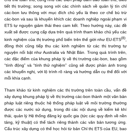
tiết thị trường; song song với các chính sách về quản lý tín chỉ
các-bon lưu thông với mục đích chủ yếu là theo cơ chế bù trừ
các-bon và sau là khuyến khích các doanh nghiệp ngoài phạm vi
ETS tự nguyện giảm thải theo cam kết. Theo hướng này, các đề
xuất sẽ được cung cấp dựa trên quá trình tham khảo chủ yếu các
(8)
kinh nghiệm của thị trường phổ biến trên thế giới như EU-ETS
,
đồng thời cũng tiếp thu các kinh nghiệm từ các thị trường tự
nguyện nổi bật như Australia và Nhật Bản. Trong quá trình trên,
các đặc điểm của khung pháp lý về thị trường các-bon, bao gồm
“tính động” và “tính thử nghiệm” cũng sẽ được phản ánh trong
các khuyến nghị, với lộ trình rõ ràng và hướng dẫn cụ thể đối với
mỗi khía cạnh.
Tham khảo từ kinh nghiệm các thị trường trên toàn cầu, vấn đề
xây dựng khung pháp lý về thị trường các-bon thành một văn bản
pháp luật riêng thuộc hệ thống pháp luật về môi trường thường
được các nước sử dụng, trong đó các nội dung về kiểm kê khí
thải, quản lý Hệ thống đăng ký quốc gia (tức các quy định về nền
tảng, kỹ thuật) có thể tách riêng thành các văn bản tương ứng.
Cấu trúc xây dựng có thể học hỏi từ bản Chỉ thị ETS của EU, bao