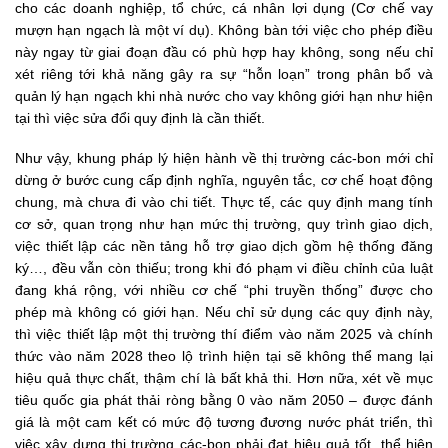
cho các doanh nghiệp, tổ chức, cá nhân lợi dụng (Cơ chế vay
mượn hạn ngạch là một ví dụ). Không bàn tới việc cho phép điều
này ngay từ giai đoạn đầu có phù hợp hay không, song nếu chỉ
xét riêng tới khả năng gây ra sự “hỗn loạn” trong phân bổ và
quản lý hạn ngạch khi nhà nước cho vay không giới hạn như hiện
tại thì việc sửa đổi quy định là cần thiết.
Như vậy, khung pháp lý hiện hành về thị trường các-bon mới chỉ
dừng ở bước cung cấp định nghĩa, nguyên tắc, cơ chế hoạt động
chung, mà chưa đi vào chi tiết. Thực tế, các quy định mang tính
cơ sở, quan trọng như hạn mức thị trường, quy trình giao dịch,
việc thiết lập các nền tảng hỗ trợ giao dịch gồm hệ thống đăng
ký…, đều vẫn còn thiếu; trong khi đó phạm vi điều chỉnh của luật
đang khá rộng, với nhiều cơ chế “phi truyền thống” được cho
phép mà không có giới hạn. Nếu chỉ sử dụng các quy định này,
thì việc thiết lập một thị trường thí điểm vào năm 2025 và chính
thức vào năm 2028 theo lộ trình hiện tại sẽ không thể mang lại
hiệu quả thực chất, thậm chí là bất khả thi. Hơn nữa, xét về mục
tiêu quốc gia phát thải ròng bằng 0 vào năm 2050 – được đánh
giá là một cam kết có mức độ tương đương nước phát triển, thì
việc xây dựng thị trường các-bon phải đạt hiệu quả tốt, thể hiện