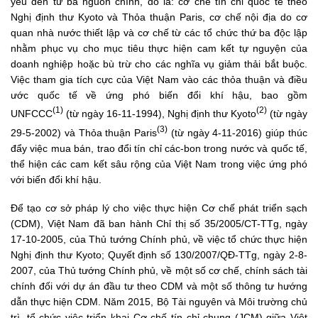
yếu đến từ ba nguồn chính, đó là: cơ chế tín chỉ quốc tế theo
Nghị định thư Kyoto và Thỏa thuận Paris, cơ chế nội địa do cơ
quan nhà nước thiết lập và cơ chế từ các tổ chức thứ ba độc lập
nhằm phục vụ cho mục tiêu thực hiện cam kết tự nguyện của
doanh nghiệp hoặc bù trừ cho các nghĩa vụ giảm thải bắt buộc.
Việc tham gia tích cực của Việt Nam vào các thỏa thuận và điều
ước quốc tế về ứng phó biến đổi khí hậu, bao gồm
(1)
(2)
UNFCCC
(từ ngày 16-11-1994), Nghị định thư Kyoto
(từ ngày
(3)
29-5-2002) và Thỏa thuận Paris
(từ ngày 4-11-2016) giúp thúc
đẩy việc mua bán, trao đổi tín chỉ các-bon trong nước và quốc tế,
thể hiện các cam kết sâu rộng của Việt Nam trong việc ứng phó
với biến đổi khí hậu.
Để tạo cơ sở pháp lý cho việc thực hiện Cơ chế phát triển sạch
(CDM), Việt Nam đã ban hành Chỉ thị số 35/2005/CT-TTg, ngày
17-10-2005, của Thủ tướng Chính phủ, về việc tổ chức thực hiện
Nghị định thư Kyoto; Quyết định số 130/2007/QĐ-TTg, ngày 2-8-
2007, của Thủ tướng Chính phủ, về một số cơ chế, chính sách tài
chính đối với dự án đầu tư theo CDM và một số thông tư hướng
dẫn thực hiện CDM. Năm 2015, Bộ Tài nguyên và Môi trường chủ
trì, tổ chức việc triển khai Cơ chế tín chỉ chung (JCM) giữa Việt