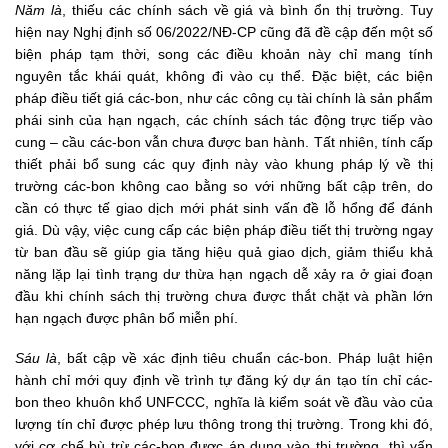
Năm là
, thiếu các chính sách về giá và bình ổn thị trường. Tuy
hiện nay Nghị định số 06/2022/NĐ-CP cũng đã đề cập đến một số
biện pháp tạm thời, song các điều khoản này chỉ mang tính
nguyên tắc khái quát, không đi vào cụ thể. Đặc biệt, các biện
pháp điều tiết giá các-bon, như các công cụ tài chính là sản phẩm
phái sinh của hạn ngạch, các chính sách tác động trực tiếp vào
cung – cầu các-bon vẫn chưa được ban hành. Tất nhiên, tính cấp
thiết phải bổ sung các quy định này vào khung pháp lý về thị
trường các-bon không cao bằng so với những bất cập trên, do
cần có thực tế giao dịch mới phát sinh vấn đề lỗ hổng để đánh
giá. Dù vậy, việc cung cấp các biện pháp điều tiết thị trường ngay
từ ban đầu sẽ giúp gia tăng hiệu quả giao dịch, giảm thiểu khả
năng lặp lại tình trạng dư thừa hạn ngạch dễ xảy ra ở giai đoạn
đầu khi chính sách thị trường chưa được thắt chặt và phần lớn
hạn ngạch được phân bổ miễn phí.
Sáu là
, bất cập về xác định tiêu chuẩn các-bon. Pháp luật hiện
hành chỉ mới quy định về trình tự đăng ký dự án tạo tín chỉ các-
bon theo khuôn khổ UNFCCC, nghĩa là kiểm soát về đầu vào của
lượng tín chỉ được phép lưu thông trong thị trường. Trong khi đó,
với cơ chế bù trừ các-bon được áp dụng vào thị trường, thì vấn