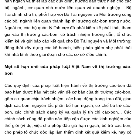
hạn ngạch và thiết lập các quy định, hướng dẫn thực hiện cho các
bộ, ngành, cơ quan nhà nước liên quan và doanh nghiệp… Bộ
Tài chính chủ trì, phối hợp với Bộ Tài nguyên và Môi trường cùng
các bộ, ngành liên quan thành lập thị trường các-bon trong nước.
Ngoài ra, các bộ quản lý lĩnh vực đó phải kiểm kê phát thải, tham
gia vào thị trường các-bon, có trách nhiệm hướng dẫn, tổ chức
kiểm kê và gửi báo cáo kết quả cho Bộ Tài nguyên và Môi trường;
đồng thời xây dựng các kế hoạch, biện pháp giảm nhẹ phát thải
khí nhà kính theo giai đoạn cho các cơ sở điều chỉnh.
Một số hạn chế của pháp luật Việt Nam về thị trường các-
bon
Các quy định của pháp luật hiện hành về thị trường các-bon đã
bao hàm được hầu hết các vấn đề cơ bản của thị trường các-bon,
gồm cơ quan chịu trách nhiệm, các hoạt động trong trao đổi, giao
dịch các-bon, nguyên tắc phân bổ hạn ngạch, cơ chế bù trừ các-
bon, các chính sách đăng ký và quản lý tín chỉ các-bon… Các
chính sách cũng đã phần nào tiếp cận được các kinh nghiệm của
thế giới (ví dụ, việc cho phép đấu giá hạn ngạch, bù trừ các-bon,
cho phép tổ chức độc lập làm thẩm định kết quả kiểm kê, hay có