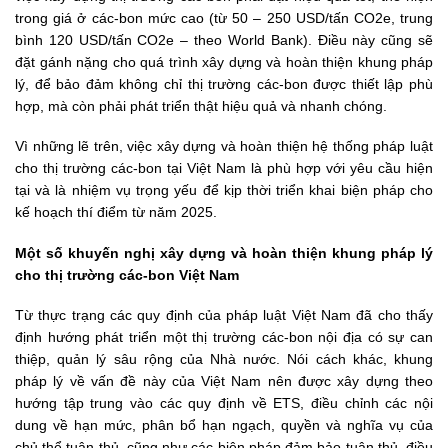
trong giá ở các-bon mức cao (từ 50 – 250 USD/tấn CO2e, trung
bình 120 USD/tấn CO2e – theo World Bank). Điều này cũng sẽ
đặt gánh nặng cho quá trình xây dựng và hoàn thiện khung pháp
lý, để bảo đảm không chỉ thị trường các-bon được thiết lập phù
hợp, mà còn phải phát triển thật hiệu quả và nhanh chóng.
Vì những lẽ trên, việc xây dựng và hoàn thiện hệ thống pháp luật
cho thị trường các-bon tại Việt Nam là phù hợp với yêu cầu hiện
tại và là nhiệm vụ trọng yếu để kịp thời triển khai biện pháp cho
kế hoạch thí điểm từ năm 2025.
Một số khuyến nghị xây dựng và hoàn thiện khung pháp lý
cho thị trường các-bon Việt Nam
Từ thực trạng các quy định của pháp luật Việt Nam đã cho thấy
định hướng phát triển một thị trường các-bon nội địa có sự can
thiệp, quản lý sâu rộng của Nhà nước. Nói cách khác, khung
pháp lý về vấn đề này của Việt Nam nên được xây dựng theo
hướng tập trung vào các quy định về ETS, điều chỉnh các nội
dung về hạn mức, phân bổ hạn ngạch, quyền và nghĩa vụ của
chủ thể tuân thủ, cũng như các biện pháp đảm bảo tuân thủ, điều