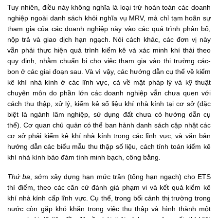
Tuy nhiên, điều này không nghĩa là loại trừ hoàn toàn các doanh
nghiệp ngoài danh sách khỏi nghĩa vụ MRV, mà chỉ tạm hoãn sự
tham gia của các doanh nghiệp này vào các quá trình phân bổ,
nộp trả và giao dịch hạn ngạch. Nói cách khác, các đơn vị này
vẫn phải thực hiện quá trình kiểm kê và xác minh khí thải theo
quy định, nhằm chuẩn bị cho việc tham gia vào thị trường các-
bon ở các giai đoạn sau. Và vì vậy, các hướng dẫn cụ thể về kiểm
kê khí nhà kính ở các lĩnh vực, cả về mặt pháp lý và kỹ thuật
chuyên môn do phần lớn các doanh nghiệp vẫn chưa quen với
cách thu thập, xử lý, kiểm kê số liệu khí nhà kính tại cơ sở (đặc
biệt là ngành lâm nghiệp, sử dụng đất chưa có hướng dẫn cụ
thể). Cơ quan chủ quản có thể ban hành danh sách cập nhật các
cơ sở phải kiểm kê khí nhà kính trong các lĩnh vực, và văn bản
hướng dẫn các biểu mẫu thu thập số liệu, cách tính toán kiểm kê
khí nhà kính bảo đảm tính minh bạch, công bằng.
Thứ ba
, sớm xây dựng hạn mức trần (tổng hạn ngạch) cho ETS
thí điểm, theo các căn cứ đánh giá phạm vi và kết quả kiểm kê
khí nhà kính cấp lĩnh vực. Cụ thể, trong bối cảnh thị trường trong
nước còn gặp khó khăn trong việc thu thập và hình thành một