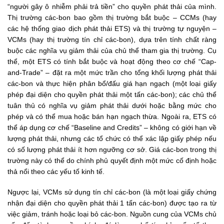
“người gây ô nhiễm phải trả tiền” cho quyền phát thải của mình.
Thị trường các-bon bao gồm thị trường bắt buộc – CCMs (hay
các hệ thống giao dịch phát thải ETS) và thị trường tự nguyện –
VCMs (hay thị trường tín chỉ các-bon), dựa trên tính chất ràng
buộc các nghĩa vụ giảm thải của chủ thể tham gia thị trường. Cụ
thể, một ETS có tính bắt buộc và hoạt động theo cơ chế “Cap-
and-Trade” – đặt ra một mức trần cho tổng khối lượng phát thải
các-bon và thực hiện phân bổ/đấu giá hạn ngạch (một loại giấy
phép đại diện cho quyền phát thải một tấn các-bon); các chủ thể
tuân thủ có nghĩa vụ giảm phát thải dưới hoặc bằng mức cho
phép và có thể mua hoặc bán hạn ngạch thừa. Ngoài ra, ETS có
thể áp dụng cơ chế “Baseline and Credits” – không có giới hạn về
lượng phát thải, nhưng các tổ chức có thể xác lập giấy phép nếu
có số lượng phát thải ít hơn ngưỡng cơ sở. Giá các-bon trong thị
trường này có thể do chính phủ quyết định một mức cố định hoặc
thả nổi theo các yếu tố kinh tế.
Ngược lại, VCMs sử dụng tín chỉ các-bon (là một loại giấy chứng
nhận đại diện cho quyền phát thải 1 tấn các-bon) được tạo ra từ
việc giảm, tránh hoặc loại bỏ các-bon. Nguồn cung của VCMs chủ