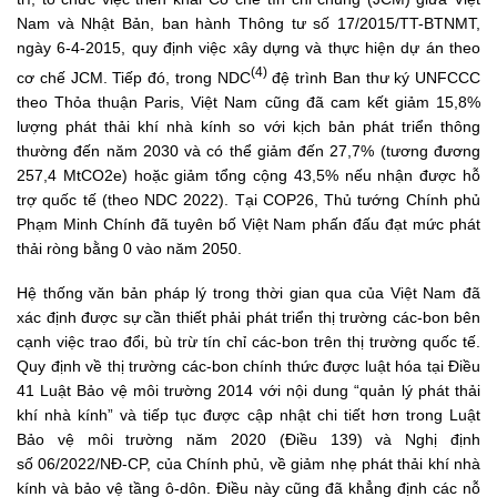
Nam và Nhật Bản, ban hành Thông tư số 17/2015/TT-BTNMT,
ngày 6-4-2015, quy định việc xây dựng và thực hiện dự án theo
(4)
cơ chế JCM. Tiếp đó, trong NDC
đệ trình Ban thư ký UNFCCC
theo Thỏa thuận Paris, Việt Nam cũng đã cam kết giảm 15,8%
lượng phát thải khí nhà kính so với kịch bản phát triển thông
thường đến năm 2030 và có thể giảm đến 27,7% (tương đương
257,4 MtCO2e) hoặc giảm tổng cộng 43,5% nếu nhận được hỗ
trợ quốc tế (theo NDC 2022). Tại COP26, Thủ tướng Chính phủ
Phạm Minh Chính đã tuyên bố Việt Nam phấn đấu đạt mức phát
thải ròng bằng 0 vào năm 2050.
Hệ thống văn bản pháp lý trong thời gian qua của Việt Nam đã
xác định được sự cần thiết phải phát triển thị trường các-bon bên
cạnh việc trao đổi, bù trừ tín chỉ các-bon trên thị trường quốc tế.
Quy định về thị trường các-bon chính thức được luật hóa tại Điều
41 Luật Bảo vệ môi trường 2014 với nội dung “quản lý phát thải
khí nhà kính” và tiếp tục được cập nhật chi tiết hơn trong Luật
Bảo vệ môi trường năm 2020 (Điều 139) và Nghị định
số 06/2022/NĐ-CP, của Chính phủ, về giảm nhẹ phát thải khí nhà
kính và bảo vệ tầng ô-dôn. Điều này cũng đã khẳng định các nỗ