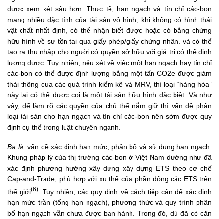
được xem xét sâu hơn. Thực tế, hạn ngạch và tín chỉ các-bon
mang nhiều đặc tính của tài sản vô hình, khi không có hình thái
vật chất nhất định, có thể nhận biết được hoặc có bằng chứng
hữu hình về sự tồn tại qua giấy phép/giấy chứng nhận, và có thể
tạo ra thu nhập cho người có quyền sở hữu với giá trị có thể định
lượng được. Tuy nhiên, nếu xét về việc một hạn ngạch hay tín chỉ
các-bon có thể được định lượng bằng một tấn CO2e được giảm
thải thông qua các quá trình kiểm kê và MRV, thì loại “hàng hóa”
này lại có thể được coi là một tài sản hữu hình đặc biệt. Và như
vậy, để làm rõ các quyền của chủ thể nắm giữ thì vấn đề phân
loại tài sản cho hạn ngạch và tín chỉ các-bon nên sớm được quy
định cụ thể trong luật chuyên ngành.
Ba là,
vấn đề xác định hạn mức, phân bổ và sử dụng hạn ngạch:
Khung pháp lý của thị trường các-bon ở Việt Nam dường như đã
xác định phương hướng xây dựng xây dựng ETS theo cơ chế
Cap-and-Trade, phù hợp với xu thế của phần đông các ETS trên
(6)
thế giới
. Tuy nhiên, các quy định về cách tiếp cận để xác định
hạn mức trần (tổng hạn ngạch), phương thức và quy trình phân
bổ hạn ngạch vẫn chưa được ban hành. Trong đó, dù đã có căn