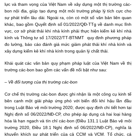
lực và tham vọng của Việt Nam về xây dựng một thị trường các-
bon nội địa, giúp tạo dựng một môi trường pháp lý tích cực cho
sự phát triển lâu dài. Ngoài ra, còn có một số văn bản liên quan
khác, bao gồm Quyết định số 01/2022/QĐ-TTg về danh mục lĩnh
vực, cơ sở phát thải khí nhà kính phải thực hiện kiểm kê khí nhà
kính và Thông tư số 17/2022/TT-BTNMT quy định phương pháp
đo lường, báo cáo đánh giá mức giảm phát thải khí nhà kính và
xây dựng kiểm kê khí nhà kính trong quản lý chất thải.
Khái quát các văn bản quy phạm pháp luật của Việt Nam về thị
trường các-bon bao gồm các vấn đề nổi bật như sau:
– Về đối tượng của thị trường các-bon
Cơ chế thị trường các-bon được ghi nhận là một công cụ kinh tế
bên cạnh một giải pháp ứng phó với biến đổi khí hậu lần đầu
trong Luật Bảo vệ môi trường 2020; được quy định chi tiết hơn tại
Nghị định số 06/2022/NĐ-CP, cho phép áp dụng cả hai loại hàng
hóa là hạn ngạch và tín chỉ các-bon (Điều 131.1 Luật Bảo vệ môi
trường 2020, Điều 18.1 Nghị định số 06/2022/NĐ-CP), nghĩa là
khuyến khích sự phát triển của cả CCM và VCM. Tổ chức, cá