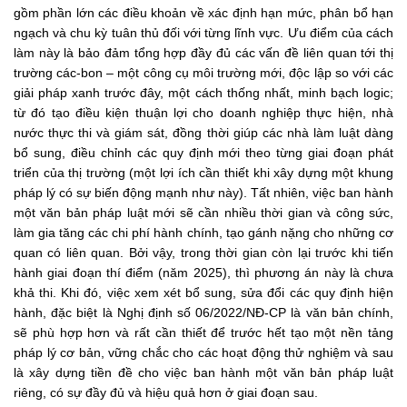
gồm phần lớn các điều khoản về xác định hạn mức, phân bổ hạn
ngạch và chu kỳ tuân thủ đối với từng lĩnh vực. Ưu điểm của cách
làm này là bảo đảm tổng hợp đầy đủ các vấn đề liên quan tới thị
trường các-bon – một công cụ môi trường mới, độc lập so với các
giải pháp xanh trước đây, một cách thống nhất, minh bạch logic;
từ đó tạo điều kiện thuận lợi cho doanh nghiệp thực hiện, nhà
nước thực thi và giám sát, đồng thời giúp các nhà làm luật dàng
bổ sung, điều chỉnh các quy định mới theo từng giai đoạn phát
triển của thị trường (một lợi ích cần thiết khi xây dựng một khung
pháp lý có sự biến động mạnh như này). Tất nhiên, việc ban hành
một văn bản pháp luật mới sẽ cần nhiều thời gian và công sức,
làm gia tăng các chi phí hành chính, tạo gánh nặng cho những cơ
quan có liên quan. Bởi vậy, trong thời gian còn lại trước khi tiến
hành giai đoạn thí điểm (năm 2025), thì phương án này là chưa
khả thi. Khi đó, việc xem xét bổ sung, sửa đổi các quy định hiện
hành, đặc biệt là Nghị định số 06/2022/NĐ-CP là văn bản chính,
sẽ phù hợp hơn và rất cần thiết để trước hết tạo một nền tảng
pháp lý cơ bản, vững chắc cho các hoạt động thử nghiệm và sau
là xây dựng tiền đề cho việc ban hành một văn bản pháp luật
riêng, có sự đầy đủ và hiệu quả hơn ở giai đoạn sau.