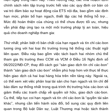
chính sách nên tập trung trước hết vào các quy định cơ bản có
vai trò đảm bảo sự hoạt động của ETS nội địa, bao gồm xác định
hạn mức, phân bổ hạn ngạch, thiết lập các hệ thống hỗ trợ…
Mức độ hoàn thiện của chúng có thể chưa được tối ưu, nhưng
vẫn phải đáp ứng tạo ra một môi trường pháp lý an toàn, hiệu
quả cho doanh nghiệp tham gia:
Thứ nhất
, phân biệt rõ bản chất của hạn ngạch và tín chỉ các-bon
tương ứng với hai loại thị trường trong hệ thống các thuật ngữ
liên quan. Điều này bao gồm việc tách bạch hai nhóm chủ thể
tham gia thị trường theo CCM và VCM ở Điều 16 Nghị định số
06/2022/NĐ-CP; thay đổi cách gọi “sàn giao dịch tín chỉ các-bon”
thành “sàn giao dịch các-bon” nhằm phù hợp hơn với thực tế thực
hiện giao dịch cả hai loại hàng hóa trên nền tảng này. Ngoài ra,
có thể xem xét việc phân loại tài sản cho hạn ngạch và tín chỉ để
bảo đảm sự thống nhất trong quá trình thị trường hóa các-bon và
giảm thiểu các tranh chấp về quyền sở hữu, giao dịch các-bon.
Cụ thể, tiếp tục coi hạn ngạch và tín chỉ các-bon là “quyền tài sản
khác”, nhưng cần tiến hành sửa đổi, bổ sung các quy định liên
quan trong Bộ luật Dân sự, Luật Thương mại hoặc tách thành