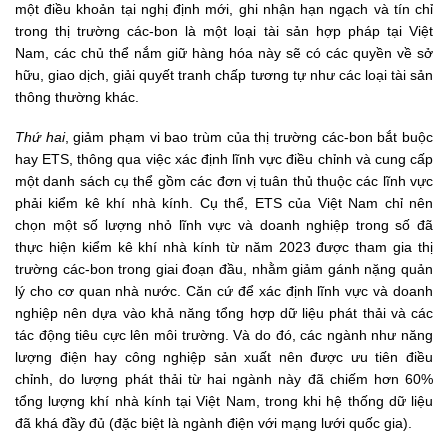
một điều khoản tại nghị định mới, ghi nhận hạn ngạch và tín chỉ
trong thị trường các-bon là một loại tài sản hợp pháp tại Việt
Nam, các chủ thể nắm giữ hàng hóa này sẽ có các quyền về sở
hữu, giao dịch, giải quyết tranh chấp tương tự như các loại tài sản
thông thường khác.
Thứ hai
, giảm phạm vi bao trùm của thị trường các-bon bắt buộc
hay ETS, thông qua việc xác định lĩnh vực điều chỉnh và cung cấp
một danh sách cụ thể gồm các đơn vị tuân thủ thuộc các lĩnh vực
phải kiểm kê khí nhà kính. Cụ thể, ETS của Việt Nam chỉ nên
chọn một số lượng nhỏ lĩnh vực và doanh nghiệp trong số đã
thực hiện kiểm kê khí nhà kính từ năm 2023 được tham gia thị
trường các-bon trong giai đoạn đầu, nhằm giảm gánh nặng quản
lý cho cơ quan nhà nước. Căn cứ để xác định lĩnh vực và doanh
nghiệp nên dựa vào khả năng tổng hợp dữ liệu phát thải và các
tác động tiêu cực lên môi trường. Và do đó, các ngành như năng
lượng điện hay công nghiệp sản xuất nên được ưu tiên điều
chỉnh, do lượng phát thải từ hai ngành này đã chiếm hơn 60%
tổng lượng khí nhà kính tại Việt Nam, trong khi hệ thống dữ liệu
đã khá đầy đủ (đặc biệt là ngành điện với mạng lưới quốc gia).