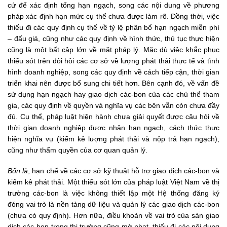
cứ để xác định tổng hạn ngạch, song các nội dung về phương
pháp xác định hạn mức cụ thể chưa được làm rõ. Đồng thời, việc
thiếu đi các quy định cụ thể về tỷ lệ phân bổ hạn ngạch miễn phí
– đấu giá, cũng như các quy định về hình thức, thủ tục thực hiện
cũng là một bất cập lớn về mặt pháp lý. Mặc dù việc khắc phục
thiếu sót trên đòi hỏi các cơ sở về lượng phát thải thực tế và tình
hình doanh nghiệp, song các quy định về cách tiếp cận, thời gian
triển khai nên được bổ sung chi tiết hơn. Bên cạnh đó, về vấn đề
sử dụng hạn ngạch hay giao dịch các-bon của các chủ thể tham
gia, các quy định về quyền và nghĩa vụ các bên vẫn còn chưa đầy
đủ. Cụ thể, pháp luật hiện hành chưa giải quyết được câu hỏi về
thời gian doanh nghiệp được nhận hạn ngạch, cách thức thực
hiện nghĩa vụ (kiểm kê lượng phát thải và nộp trả hạn ngạch),
cũng như thẩm quyền của cơ quan quản lý.
Bốn là
, hạn chế về các cơ sở kỹ thuật hỗ trợ giao dịch các-bon và
kiểm kê phát thải. Một thiếu sót lớn của pháp luật Việt Nam về thị
trường các-bon là việc không thiết lập một Hệ thống đăng ký
đóng vai trò là nền tảng dữ liệu và quản lý các giao dịch các-bon
(chưa có quy định). Hơn nữa, điều khoản về vai trò của sàn giao
dịch các-bon trong thị trường cũng mờ nhạt, thiếu đi các nội dung