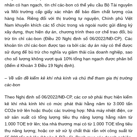
nhân có hạn ngạch, tín chỉ các-bon có thể yêu cầu Bộ Tài nguyên
và Môi trường cấp giấy xác nhận để bảo đảm chất lượng của
hàng hóa. Riêng đối với thị trường tự nguyện, Chính phủ Việt
Nam khuyến khích các tổ chức trong và ngoài nước gửi đăng ký
xây dựng, thực hiện dự án, chương trình theo cơ chế trao đổi, bù
trừ tín chỉ các-bon (Điều 20 Nghị định số 06/2022/NĐ-CP). Các
khoản tín chỉ các-bon được tạo ra bởi các dự án này có thể được
sử dụng để bù trừ cho nghĩa vụ giảm thải của doanh nghiệp, sao
cho số lượng không vượt quá 10% tổng hạn ngạch được phân bổ
(điểm d Khoản 3 Điều 19 Nghị định).
– Về vấn đề kiểm kê khí nhà kính và chủ thể tham gia thị trường
các-bon
Theo Nghị định số 06/2022/NĐ-CP, các cơ sở phải thực hiện kiểm
kê khí nhà kính khi có mức phát thải hằng năm từ 3.000 tấn
CO2e trở lên hoặc thuộc các trường hợp: Nhà máy nhiệt điện, cơ
sở sản xuất có tổng lượng tiêu thụ năng lượng hằng năm từ
1.000 TOE trở lên; tòa nhà thương mại có từ 1.000 TOE tổng tiêu
thụ năng lượng; hoặc cơ sở xử lý chất thải rắn với công suất từ