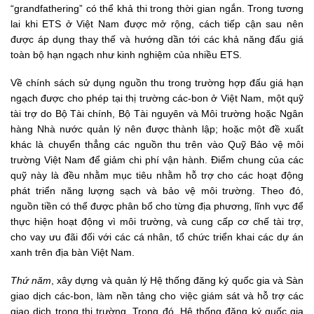
“grandfathering” có thể khả thi trong thời gian ngắn. Trong tương
lai khi ETS ở Việt Nam được mở rộng, cách tiếp cận sau nên
được áp dụng thay thế và hướng dần tới các khả năng đấu giá
toàn bộ hạn ngạch như kinh nghiệm của nhiều ETS.
Về chính sách sử dụng nguồn thu trong trường hợp đấu giá hạn
ngạch được cho phép tại thị trường các-bon ở Việt Nam, một quỹ
tài trợ do Bộ Tài chính, Bộ Tài nguyên và Môi trường hoặc Ngân
hàng Nhà nước quản lý nên được thành lập; hoặc một đề xuất
khác là chuyển thẳng các nguồn thu trên vào Quỹ Bảo vệ môi
trường Việt Nam để giảm chi phí vận hành. Điểm chung của các
quỹ này là đều nhằm mục tiêu nhằm hỗ trợ cho các hoạt động
phát triển năng lượng sạch và bảo vệ môi trường. Theo đó,
nguồn tiền có thể được phân bổ cho từng địa phương, lĩnh vực để
thực hiện hoạt động vì môi trường, và cung cấp cơ chế tài trợ,
cho vay ưu đãi đối với các cá nhân, tổ chức triển khai các dự án
xanh trên địa bàn Việt Nam.
Thứ năm
, xây dựng và quản lý Hệ thống đăng ký quốc gia và Sàn
giao dịch các-bon, làm nền tảng cho việc giám sát và hỗ trợ các
giao dịch trong thị trường. Trong đó, Hệ thống đăng ký quốc gia