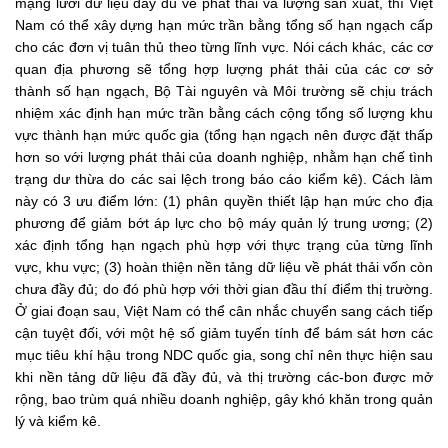
mạng lưới dữ liệu đầy đủ về phát thải và lượng sản xuất, thì Việt
Nam có thể xây dựng hạn mức trần bằng tổng số hạn ngạch cấp
cho các đơn vị tuân thủ theo từng lĩnh vực. Nói cách khác, các cơ
quan địa phương sẽ tổng hợp lượng phát thải của các cơ sở
thành số hạn ngạch, Bộ Tài nguyên và Môi trường sẽ chịu trách
nhiệm xác định hạn mức trần bằng cách cộng tổng số lượng khu
vực thành hạn mức quốc gia (tổng hạn ngạch nên được đặt thấp
hơn so với lượng phát thải của doanh nghiệp, nhằm hạn chế tình
trạng dư thừa do các sai lệch trong báo cáo kiểm kê). Cách làm
này có 3 ưu điểm lớn: (1) phân quyền thiết lập hạn mức cho địa
phương để giảm bớt áp lực cho bộ máy quản lý trung ương; (2)
xác định tổng hạn ngạch phù hợp với thực trạng của từng lĩnh
vực, khu vực; (3) hoàn thiện nền tảng dữ liệu về phát thải vốn còn
chưa đầy đủ; do đó phù hợp với thời gian đầu thí điểm thị trường.
Ở giai đoạn sau, Việt Nam có thể cân nhắc chuyển sang cách tiếp
cận tuyệt đối, với một hệ số giảm tuyến tính để bám sát hơn các
mục tiêu khí hậu trong NDC quốc gia, song chỉ nên thực hiện sau
khi nền tảng dữ liệu đã đầy đủ, và thị trường các-bon được mở
rộng, bao trùm quá nhiều doanh nghiệp, gây khó khăn trong quản
lý và kiểm kê.