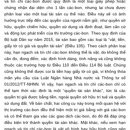
và tín chỉ các-bon được quy định là một loại giấy phép hoặc
chứng nhận đại diện cho 1 tấn các-bon, nhưng lại chưa được
phân loại vào một loại tài sản cụ thể nào. Điều này sẽ có ảnh
hưởng trực tiếp đến các quyền của người nắm giữ, như quyền sở
hữu, quyền chiếm hữu, quyền sử dụng và định đoạt, làm căn cứ
và động lực phát triển của thị trường các-bon. Theo quy định của
Bộ luật Dân sự năm 2015, tài sản bao gồm các loại là “vật, tiền,
giấy tờ có giá và quyền tài sản” (Điều 105). Theo cách phân loại
này, hạn ngạch và tín chỉ các-bon không thể là vật, do không thể
cân đo, đong đếm, xác định hình dáng, tính năng và cũng không
thuộc các trường hợp từ Điều 110 đến Điều 114 Bộ luật. Chúng
cũng không thể được coi là tiền hay giấy tờ có giá, vì không thỏa
mãn yêu cầu của Luật Ngân hàng Nhà nước và Thông tư số
01/2012/TT-NHNN. Vì vậy, hạn ngạch và tín chỉ các-bon chỉ có
thể tạm thời xác định là một “quyền tài sản khác”, tức là các
quyền trị giá được bằng tiền, ngoài quyền sở hữu trí tuệ và quyền
sử dụng đất. Về bản chất, hai công cụ này trong mối quan hệ với
thị trường các-bon đều thể hiện một trị giá bằng với giá các-bon
và có thể tham gia vào các giao dịch các-bon, do đó đã đáp ứng
điều kiện trở thành quyền tài sản khác. Mặt khác, nếu xem hạn
ngạch và tín chỉ các-bon là vật vô hình hay hữu hình cũng nên