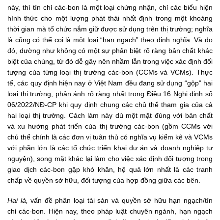
này, thì tín chỉ các-bon là một loại chứng nhận, chỉ các biểu hiện
hình thức cho một lượng phát thải nhất định trong một khoảng
thời gian mà tổ chức nắm giữ được sử dụng trên thị trường; nghĩa
là cũng có thể coi là một loại “hạn ngạch” theo định nghĩa. Và do
đó, dường như không có một sự phân biệt rõ ràng bản chất khác
biệt của chúng, từ đó dễ gây nên nhầm lẫn trong việc xác định đối
tượng của từng loại thị trường các-bon (CCMs và VCMs). Thực
tế, các quy định hiện nay ở Việt Nam đều đang sử dụng “gộp” hai
loại thị trường, phản ánh rõ ràng nhất trong Điều 16 Nghị định số
06/2022/NĐ-CP khi quy định chung các chủ thể tham gia của cả
hai loại thị trường. Cách làm này dù một mặt đúng với bản chất
và xu hướng phát triển của thị trường các-bon (gồm CCMs với
chủ thể chính là các đơn vị tuân thủ có nghĩa vụ kiểm kê và VCMs
với phần lớn là các tổ chức triển khai dự án và doanh nghiệp tự
nguyện), song mặt khác lại làm cho việc xác định đối tượng trong
giao dịch các-bon gặp khó khăn, hệ quả lớn nhất là các tranh
chấp về quyền sở hữu, đối tượng của hợp đồng giữa các bên.
Hai là,
vấn đề phân loại tài sản và quyền sở hữu hạn ngạch/tín
chỉ các-bon. Hiện nay, theo pháp luật chuyên ngành, hạn ngạch