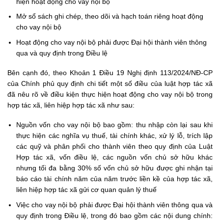
hiện hoạt động cho vay nội bộ
Mở sổ sách ghi chép, theo dõi và hạch toán riêng hoạt động
cho vay nội bộ
Hoạt động cho vay nội bộ phải được Đại hội thành viên thông
qua và quy định trong Điều lệ
Bên cạnh đó, theo Khoản 1 Điều 19 Nghị định 113/2024/NĐ-CP
của Chính phủ quy định chi tiết một số điều của luật hợp tác xã
đã nêu rõ về điều kiện thực hiện hoạt động cho vay nội bộ trong
hợp tác xã, liên hiệp hợp tác xã như sau:
Nguồn vốn cho vay nội bộ bao gồm: thu nhập còn lại sau khi
thực hiện các nghĩa vụ thuế, tài chính khác, xử lý lỗ, trích lập
các quỹ và phân phối cho thành viên theo quy định của Luật
Hợp tác xã,
vốn điều lệ, các nguồn vốn chủ sở hữu khác
nhưng tối đa bằng 30% số vốn chủ sở hữu được ghi nhận tại
báo cáo tài chính năm của năm trước liền kề của hợp tác xã,
liên hiệp hợp tác xã gửi cơ quan quản lý thuế
Việc cho vay nội bộ phải được Đại hội thành viên thông qua và
quy định trong Điều lệ, trong đó bao gồm các nội dung chính: