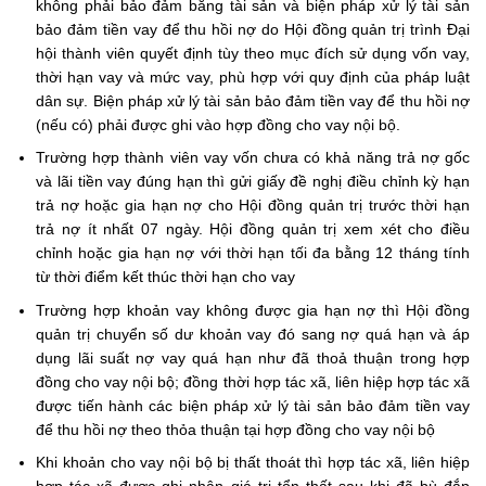
không phải bảo đảm bằng tài sản và biện pháp xử lý tài sản
bảo đảm tiền vay để thu hồi nợ do Hội đồng quản trị trình Đại
hội thành viên quyết định tùy theo mục đích sử dụng vốn vay,
thời hạn vay và mức vay, phù hợp với quy định của pháp luật
dân sự. Biện pháp xử lý tài sản bảo đảm tiền vay để thu hồi nợ
(nếu có) phải được ghi vào hợp đồng cho vay nội bộ.
Trường hợp thành viên vay vốn chưa có khả năng trả nợ gốc
và lãi tiền vay đúng hạn thì gửi giấy đề nghị điều chỉnh kỳ hạn
trả nợ hoặc gia hạn nợ cho Hội đồng quản trị trước thời hạn
trả nợ ít nhất 07 ngày. Hội đồng quản trị xem xét cho điều
chỉnh hoặc gia hạn nợ với thời hạn tối đa bằng 12 tháng tính
từ thời điểm kết thúc thời hạn cho vay
Trường hợp khoản vay không được gia hạn nợ thì Hội đồng
quản trị chuyển số dư khoản vay đó sang nợ quá hạn và áp
dụng lãi suất nợ vay quá hạn như đã thoả thuận trong hợp
đồng cho vay nội bộ; đồng thời hợp tác xã, liên hiệp hợp tác xã
được tiến hành các biện pháp xử lý tài sản bảo đảm tiền vay
để thu hồi nợ theo thỏa thuận tại hợp đồng cho vay nội bộ
Khi khoản cho vay nội bộ bị thất thoát thì hợp tác xã, liên hiệp