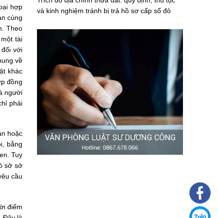
Trích đo địa chính thửa đất: quy định, thủ tục
oại hợp
và kinh nghiệm tránh bị trả hồ sơ cấp sổ đỏ
ản cùng
n. Theo
 một tài
đối với
hung về
vật khác
hợp đồng
à người
chỉ phải
bản hoặc
ói, bằng
en. Tuy
ó sở sở
 yêu cầu
ời điểm
. Đây là