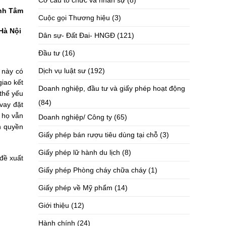
Cơ cấu tổ chức và nhân sự
(8)
nh Tâm
Cuộc gọi Thương hiệu
(3)
Hà Nội
Dân sự- Đất Đai- HNGĐ
(121)
Đầu tư
(16)
Dịch vụ luật sư
(192)
 này có
giao kết
Doanh nghiệp, đầu tư và giấy phép hoạt động
 thể yếu
(84)
vay đặt
g họ vẫn
Doanh nghiệp/ Công ty
(65)
n quyền
Giấy phép bán rượu tiêu dùng tại chỗ
(3)
Giấy phép lữ hành du lịch
(8)
 đề xuất
Giấy phép Phòng cháy chữa cháy
(1)
Giấy phép về Mỹ phẩm
(14)
Giới thiệu
(12)
Hành chính
(24)