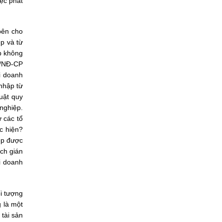
iệc phát
bên cho
p và từ
p không
3/NĐ-CP
i doanh
 nhập từ
uật quy
nghiệp.
 các tổ
c hiện?
iệp được
ch gián
i doanh
ối tượng
g là một
 tài sản