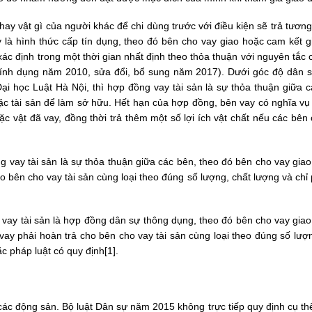
 hay vật gì của người khác để chi dùng trước với điều kiện sẽ trả tươ
y là hình thức cấp tín dụng, theo đó bên cho vay giao hoặc cam kết g
c định trong một thời gian nhất định theo thỏa thuận với nguyên tắc 
 tính dụng năm 2010, sửa đổi, bổ sung năm 2017). Dưới góc độ dân s
ại học Luật Hà Nội, thì hợp đồng vay tài sản là sự thỏa thuận giữa c
ặc tài sản để làm sở hữu. Hết hạn của hợp đồng, bên vay có nghĩa vụ 
ặc vật đã vay, đồng thời trả thêm một số lợi ích vật chất nếu các bên
vay tài sản là sự thỏa thuận giữa các bên, theo đó bên cho vay giao 
o bên cho vay tài sản cùng loại theo đúng số lượng, chất lượng và chỉ 
 vay tài sản là hợp đồng dân sự thông dụng, theo đó bên cho vay giao
vay phải hoàn trả cho bên cho vay tài sản cùng loại theo đúng số lượ
ặc pháp luật có quy định[1].
các động sản. Bộ luật Dân sự năm 2015 không trực tiếp quy định cụ th