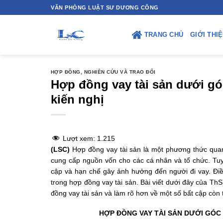
Skip
VĂN PHÒNG LUẬT SƯ DƯƠNG CÔNG
to
content
TRANG CHỦ
GIỚI THI
HỢP ĐỒNG
,
NGHIÊN CỨU VÀ TRAO ĐỔI
Hợp đồng vay tài sản dưới góc
kiến nghị
Lượt xem:
1.215
(LSC)
Hợp đồng vay tài sản là một phương thức quan t
cung cấp nguồn vốn cho các cá nhân và tổ chức. Tuy 
cập và hạn chế gây ảnh hưởng đến người đi vay. Điề
trong hợp đồng vay tài sản. Bài viết dưới đây của T
đồng vay tài sản và làm rõ hơn về một số bất cập còn t
HỢP ĐỒNG VAY TÀI SẢN DƯỚI GÓC 