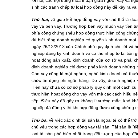
lời nói, các nội dung thỏa thuận giữa người vay và ngư
sinh các tranh chấp từ loại hợp đồng này dễ xảy ra và 
Thứ hai,
về giao kết hợp đồng vay với chủ thể là do
vay và bên vay. Trường hợp bên vay muốn vay tiền từ
phía công chứng (nếu hợp đồng thực hiện công chứng
dù biết rằng doanh nghiệp có quyền kinh doanh mọi
ngày 26/12/2013 của Chính phủ quy định chi tiết và 
nghiệp đăng ký kinh doanh và có thu nhập từ lãi tiền g
hoạt động sản xuất, kinh doanh của cơ sở và phải ch
định doanh nghiệp chỉ được phép kinh doanh những 
Cho vay cũng là một ngành, nghề kinh doanh và thư
chức tín dụng phi ngân hàng. Do vậy, doanh nghiệp 
Hiện nay chưa có cơ sở pháp lý quy định một cách cụ 
thực hiện hoạt động cho vay vốn mà các cách hiểu nê
tiếp. Điều này đã gây ra không ít vướng mắc, khó kh
nghiệp đã đồng ý thì khi hợp đồng được công chứng cũ
Thứ ba,
về việc xác định tài sản là ngoại tệ có thể t
chủ yếu trong các hợp đồng vay tài sản. Tài sản là “tiề
loại tài sản phổ biến nhất trong đối tượng của hợp đ