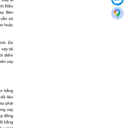
hi Điều
ay. Bên
 vẫn sử
uận hoặc
mình. Do
vay tài
hời điểm
 bên vay
ện bằng
 dữ liệu
 sự phải
ồng vay
ợp đồng
kết bằng