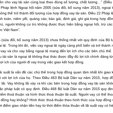
 bên cho vay tài sản cùng loại theo đúng số lượng, chất lượng…” (Điề
a Pháp lệnh Ngoại hối năm 2005 (sửa đổi, bổ sung năm 2013), ngoại 
không thể trở thành đối tượng của hợp đồng vay tài sản. Điều 22 Pháp 
nh toán, niêm yết, quảng cáo, báo giá, định giá, ghi giá trong hợp đồ
rú, người không cư trú không được thực hiện bằng ngoại hối, trừ các
c Việt Nam”.
 (sửa đổi, bổ sung năm 2013) chưa thống nhất với quy định của Bộ l
 tệ. Trong khi đó, việc vay ngoại tệ ngày càng phổ biến và trở thành
c vay và cho vay bằng ngoại tệ mang đến lợi ích cho các bên chủ thể.
tài sản là ngoại tệ không thai thác được đầy đủ lợi ích chính đáng từ
 ích của người đi vay trong việc giao kết hợp đồng.
Lãi suất là vấn đề các chủ thể trong hợp đồng quan tâm nhất khi giao 
ối với lợi ích của họ. Theo Điều 463 Bộ luật Dân sự năm 2015, hợp đ
ó lãi. Vay không lãi xảy ra khi các bên trong hợp đồng vay tài sản kh
oặc pháp luật có quy định. Điều 468 Bộ luật Dân sự năm 2015 quy định
điểm thoả thuận và hình thức thoả thuận lãi suất. Người vay có thể th
hợp đồng hay không? Hình thức thoả thuận theo hình thức của hợp đồng
ời điểm giao nhận tiền hay từ thời điểm thỏa thuận về lãi suất vay có hi