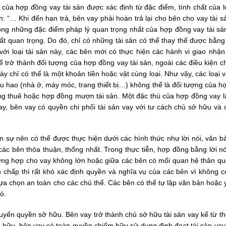
 của hợp đồng vay tài sản được xác định từ đặc điểm, tính chất của l
 “… Khi đến hạn trả, bên vay phải hoàn trả lại cho bên cho vay tài s
rong những đặc điểm pháp lý quan trọng nhất của hợp đồng vay tài sả
rất quan trọng. Do đó, chỉ có những tài sản có thể thay thế được bằng
ới loại tài sản này, các bên mới có thực hiện các hành vi giao nhận 
 trở thành đối tượng của hợp đồng vay tài sản, ngoài các điều kiện c
 chỉ có thể là một khoản tiền hoặc vật cùng loại. Như vậy, các loại 
êu hao (nhà ở, máy móc, trang thiết bị…) không thể là đối tượng của 
đồng thuê hoặc hợp đồng mượn tài sản. Một đặc thù của hợp đồng vay l
ay, bên vay có quyền chi phối tài sản vay với tư cách chủ sở hữu và 
ân sự nên có thể được thực hiện dưới các hình thức như lời nói, văn 
các bên thỏa thuận, thống nhất. Trong thực tiễn, hợp đồng bằng lời n
ờng hợp cho vay không lớn hoặc giữa các bên có mối quan hệ thân qu
 chấp thì rất khó xác định quyền và nghĩa vụ của các bên vì không c
lựa chọn an toàn cho các chủ thể. Các bên có thể tự lập văn bản hoặc
ó.
uyển quyền sở hữu. Bên vay trở thành chủ sở hữu tài sản vay kể từ th
ở hữu, bên vay có toàn quyền chiếm hữu sử dụng định đoạt tài sản vay