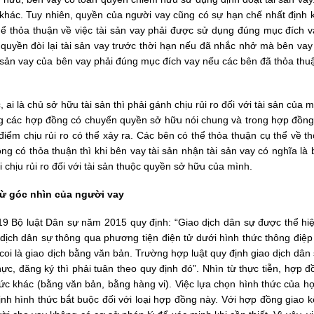
khác. Tuy nhiên, quyền của người vay cũng có sự hạn chế nhất định k
ể thỏa thuận về việc tài sản vay phải được sử dụng đúng mục đích v
 quyền đòi lại tài sản vay trước thời hạn nếu đã nhắc nhở mà bên vay
ài sản vay của bên vay phải đúng mục đích vay nếu các bên đã thỏa th
 ai là chủ sở hữu tài sản thì phải gánh chịu rủi ro đối với tài sản của 
ng các hợp đồng có chuyển quyền sở hữu nói chung và trong hợp đồng 
 điểm chịu rủi ro có thể xảy ra. Các bên có thể thỏa thuận cụ thể về t
ông có thỏa thuận thì khi bên vay tài sản nhận tài sản vay có nghĩa là
 chịu rủi ro đối với tài sản thuộc quyền sở hữu của mình.
 từ góc nhìn của người vay
19 Bộ luật Dân sự năm 2015 quy định: “Giao dịch dân sự được thể hi
 dịch dân sự thông qua phương tiện điện tử dưới hình thức thông điệp
 coi là giao dịch bằng văn bản. Trường hợp luật quy định giao dịch dân
c, đăng ký thì phải tuân theo quy định đó”. Nhìn từ thực tiễn, hợp đ
hức khác (bằng văn bản, bằng hàng vi). Việc lựa chọn hình thức của h
ịnh hình thức bắt buộc đối với loại hợp đồng này. Với hợp đồng giao 