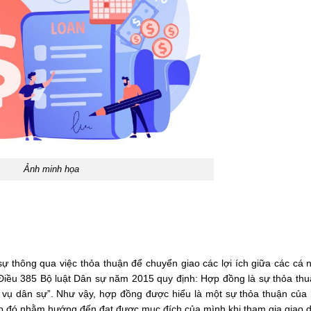
Ảnh minh họa
sự thông qua việc thỏa thuận để chuyển giao các lợi ích giữa các cá 
, Điều 385 Bộ luật Dân sự năm 2015 quy định: Hợp đồng là sự thỏa thu
a vụ dân sự”. Như vậy, hợp đồng được hiểu là một sự thỏa thuận của 
o đó nhằm hướng đến đạt được mục đích của mình khi tham gia giao d