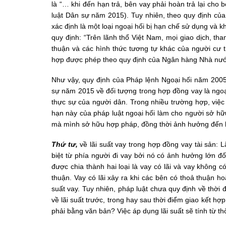
là “… khi đến hạn trả, bên vay phải hoàn trả lại cho
luật Dân sự năm 2015). Tuy nhiên, theo quy định củ
xác định là một loại ngoại hối bị hạn chế sử dụng và 
quy định: “Trên lãnh thổ Việt Nam, mọi giao dịch, tha
thuận và các hình thức tương tự khác của người cư t
hợp được phép theo quy định của Ngân hàng Nhà nướ
Như vậy, quy định của Pháp lệnh Ngoại hối năm 2005
sự năm 2015 về đối tượng trong hợp đồng vay là ngoại
thực sự của người dân. Trong nhiều trường hợp, việ
hạn này của pháp luật ngoại hối làm cho người sở hữu 
mà mình sở hữu hợp pháp, đồng thời ảnh hưởng đến lợi
Thứ tư,
về lãi suất vay trong hợp đồng vay tài sản: 
biệt từ phía người đi vay bởi nó có ảnh hưởng lớn đ
được chia thành hai loại là vay có lãi và vay không c
thuận. Vay có lãi xảy ra khi các bên có thoả thuận h
suất vay. Tuy nhiên, pháp luật chưa quy định về thời 
về lãi suất trước, trong hay sau thời điểm giao kết 
phải bằng văn bản? Việc áp dụng lãi suất sẽ tính từ th