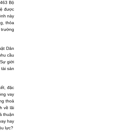
u 463 Bộ
tệ được
lệnh này
ng, thỏa
 trường
uật Dân
 nhu cầu
 Sự giới
 tài sản
kết, đặc
ồng vay
ông thoả
 về lãi
oả thuận
 vay hay
ệu lực?