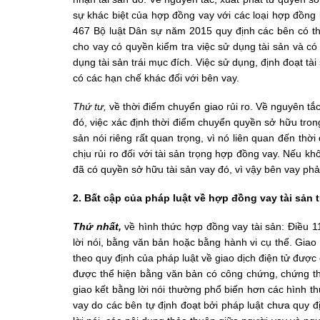
sự khác biệt của hợp đồng vay với các loại hợp đồng 
467 Bộ luật Dân sự năm 2015 quy định các bên có th
cho vay có quyền kiểm tra việc sử dụng tài sản và có
dụng tài sản trái mục đích. Việc sử dụng, định đoạt t
có các hạn chế khác đối với bên vay.
Thứ tư,
về thời điểm chuyển giao rủi ro. Về nguyên tắc,
đó, việc xác định thời điểm chuyển quyền sở hữu tro
sản nói riêng rất quan trọng, vì nó liên quan đến thời
chịu rủi ro đối với tài sản trọng hợp đồng vay. Nếu kh
đã có quyền sở hữu tài sản vay đó, vì vậy bên vay phải
2. Bất cập của pháp luật về hợp đồng vay tài sản
Thứ nhất,
về hình thức hợp đồng vay tài sản: Điều 1
lời nói, bằng văn bản hoặc bằng hành vi cụ thể. Giao
theo quy định của pháp luật về giao dịch điện tử được
được thể hiện bằng văn bản có công chứng, chứng thự
giao kết bằng lời nói thường phổ biến hơn các hình t
vay do các bên tự định đoạt bởi pháp luật chưa quy đ