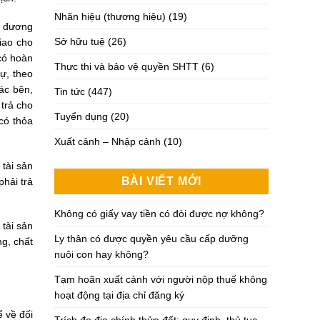
Nhãn hiệu (thương hiệu)
(19)
ng đương
Sở hữu tuệ
(26)
iao cho
có hoàn
Thực thi và bảo vệ quyền SHTT
(6)
ự, theo
ác bên,
Tin tức
(447)
trả cho
Tuyển dụng
(20)
 có thỏa
Xuất cảnh – Nhập cảnh
(10)
tài sản
BÀI VIẾT MỚI
phải trả
Không có giấy vay tiền có đòi được nợ không?
 tài sản
Ly thân có được quyền yêu cầu cấp dưỡng
ng, chất
nuôi con hay không?
Tạm hoãn xuất cảnh với người nộp thuế không
hoạt động tại địa chỉ đăng ký
ể về đối