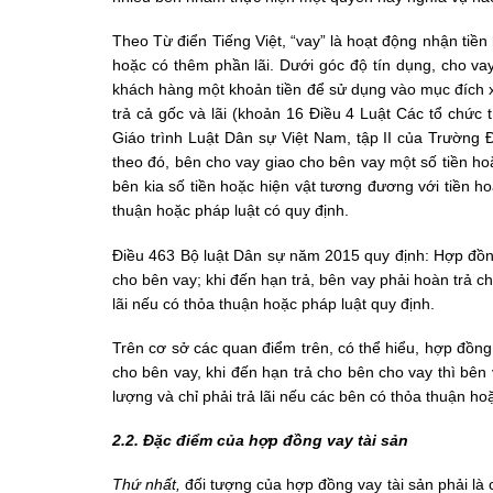
Theo Từ điển Tiếng Việt, “vay” là hoạt động nhận tiền
hoặc có thêm phần lãi. Dưới góc độ tín dụng, cho va
khách hàng một khoản tiền để sử dụng vào mục đích xá
trả cả gốc và lãi (khoản 16 Điều 4 Luật Các tổ chức
Giáo trình Luật Dân sự Việt Nam, tập II của Trường Đ
theo đó, bên cho vay giao cho bên vay một số tiền ho
bên kia số tiền hoặc hiện vật tương đương với tiền ho
thuận hoặc pháp luật có quy định.
Điều 463 Bộ luật Dân sự năm 2015 quy định: Hợp đồng 
cho bên vay; khi đến hạn trả, bên vay phải hoàn trả ch
lãi nếu có thỏa thuận hoặc pháp luật quy định.
Trên cơ sở các quan điểm trên, có thể hiểu, hợp đồng
cho bên vay, khi đến hạn trả cho bên cho vay thì bên 
lượng và chỉ phải trả lãi nếu các bên có thỏa thuận ho
2.2. Đặc điểm của hợp đồng vay tài sản
Thứ nhất,
đối tượng của hợp đồng vay tài sản phải là 