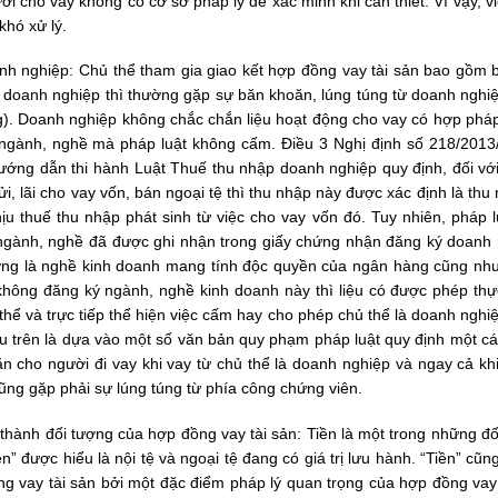
ời cho vay không có cơ sở pháp lý để xác minh khi cần thiết. Vì vậy, v
khó xử lý.
anh nghiệp: Chủ thể tham gia giao kết hợp đồng vay tài sản bao gồm 
 doanh nghiệp thì thường gặp sự băn khoăn, lúng túng từ doanh nghiệ
). Doanh nghiệp không chắc chắn liệu hoạt động cho vay có hợp phá
 ngành, nghề mà pháp luật không cấm. Điều 3 Nghị định số 218/201
hướng dẫn thi hành Luật Thuế thu nhập doanh nghiệp quy định, đối vớ
ửi, lãi cho vay vốn, bán ngoại tệ thì thu nhập này được xác định là thu
ịu thuế thu nhập phát sinh từ việc cho vay vốn đó. Tuy nhiên, pháp l
ngành, nghề đã được ghi nhận trong giấy chứng nhận đăng ký doanh 
ờng là nghề kinh doanh mang tính độc quyền của ngân hàng cũng như
không đăng ký ngành, nghề kinh doanh này thì liệu có được phép thự
thể và trực tiếp thể hiện việc cấm hay cho phép chủ thể là doanh ngh
u trên là dựa vào một số văn bản quy phạm pháp luật quy định một cá
ăn cho người đi vay khi vay từ chủ thể là doanh nghiệp và ngay cả kh
ng gặp phải sự lúng túng từ phía công chứng viên.
rở thành đối tượng của hợp đồng vay tài sản: Tiền là một trong những đ
n” được hiểu là nội tệ và ngoại tệ đang có giá trị lưu hành. “Tiền” cũn
ồng vay tài sản bởi một đặc điểm pháp lý quan trọng của hợp đồng vay