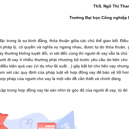
ThS. Ngô Thị Tha
Trường Đại học Công nghiệp 
ặc trưng là sự bình đẳng, thỏa thuận giữa các chủ thể giao kết. Điều
vị pháp lý, có quyền và nghĩa vụ ngang nhau, được tự do thỏa thuận, 
y thường không tuyệt đối, vì xét đến cùng thì người đi vay vẫn là chủ
ười đi vay ít nhiều thường phải nhượng bộ trước yêu cầu do bên cho 
điều kiện quá cao (ví dụ như lãi suất…) gây bất lợi cho bên vay nhưn
em xét các quy định của pháp luật về hợp đồng vay để bảo vệ tốt hơ
hợp pháp của người cho vay là một vấn đề cần thiết và chính đáng.
t cập trong hợp đồng vay tài sản nhìn từ góc độ của người đi vay, từ đó