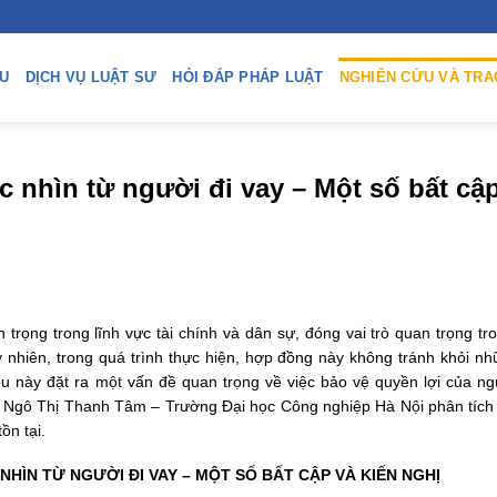
ỆU
DỊCH VỤ LUẬT SƯ
HỎI ĐÁP PHÁP LUẬT
NGHIÊN CỨU VÀ TRA
 nhìn từ người đi vay – Một số bất cậ
rọng trong lĩnh vực tài chính và dân sự, đóng vai trò quan trọng tro
nhiên, trong quá trình thực hiện, hợp đồng này không tránh khỏi nh
u này đặt ra một vấn đề quan trọng về việc bảo vệ quyền lợi của ng
hS Ngô Thị Thanh Tâm – Trường Đại học Công nghiệp Hà Nội phân tích
ồn tại.
NHÌN TỪ NGƯỜI ĐI VAY – MỘT SỐ BẤT CẬP VÀ KIẾN NGHỊ