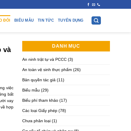
O ĐỔI
BIỂU MẪU
TIN TỨC
TUYỂN DỤNG
DANH MỤC
p và
An ninh trật tự và PCCC
(3)
An toàn vệ sinh thực phẩm
(26)
Bản quyền tác giả
(11)
ng việc
Biểu mẫu
(29)
ững bất
Biểu phí tham khảo
(17)
ười vay
 về hợp
Các loại Giấy phép
(78)
Chưa phân loại
(1)