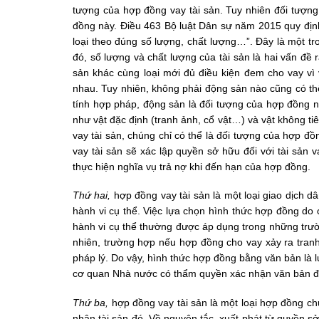
tượng của hợp đồng vay tài sản. Tuy nhiên đối tượng
đồng này. Điều 463 Bộ luật Dân sự năm 2015 quy định:
loại theo đúng số lượng, chất lượng…”. Đây là một t
đó, số lượng và chất lượng của tài sản là hai vấn đề 
sản khác cùng loại mới đủ điều kiện đem cho vay vì v
nhau. Tuy nhiên, không phải động sản nào cũng có thể
tính hợp pháp, động sản là đối tượng của hợp đồng này
như vật đặc định (tranh ảnh, cổ vật…) và vật không ti
vay tài sản, chúng chỉ có thể là đối tượng của hợp 
vay tài sản sẽ xác lập quyền sở hữu đối với tài sản v
thực hiện nghĩa vụ trả nợ khi đến hạn của hợp đồng.
Thứ hai,
hợp đồng vay tài sản là một loại giao dịch d
hành vi cụ thể. Việc lựa chọn hình thức hợp đồng do 
hành vi cụ thể thường được áp dụng trong những trư
nhiên, trường hợp nếu hợp đồng cho vay xảy ra tranh
pháp lý. Do vậy, hình thức hợp đồng bằng văn bản là 
cơ quan Nhà nước có thẩm quyền xác nhận văn bản đ
Thứ ba,
hợp đồng vay tài sản là một loại hợp đồng ch
nhận tài sản đó. Về nguyên tắc, xuất phát từ quyền s