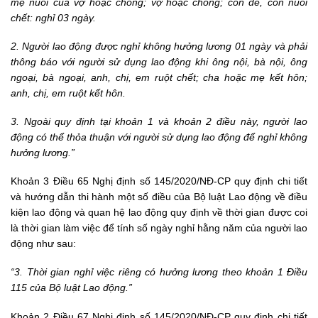
mẹ nuôi của vợ hoặc chồng; vợ hoặc chồng; con đẻ, con nuôi
chết: nghỉ 03 ngày.
2. Người lao động được nghỉ không hưởng lương 01 ngày và phải
thông báo với người sử dụng lao động khi ông nội, bà nội, ông
ngoại, bà ngoại, anh, chị, em ruột chết; cha hoặc mẹ kết hôn;
anh, chị, em ruột kết hôn.
3. Ngoài quy định tại khoản 1 và khoản 2 điều này, người lao
động có thể thỏa thuận với người sử dụng lao động để nghỉ không
hưởng lương.”
Khoản 3 Điều 65 Nghị định số 145/2020/NĐ-CP quy định chi tiết
và hướng dẫn thi hành một số điều của Bộ luật Lao động về điều
kiện lao động và quan hệ lao động quy định về thời gian được coi
là thời gian làm việc để tính số ngày nghỉ hằng năm của người lao
động như sau:
“3. Thời gian nghỉ việc riêng có hưởng lương theo khoản 1 Điều
115 của Bộ luật Lao động.”
Khoản 2 Điều 67 Nghị định số 145/2020/NĐ-CP quy định chi tiết