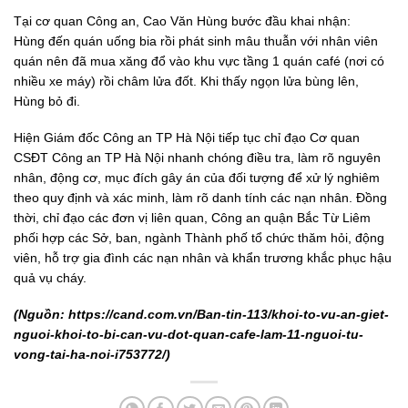
Tại cơ quan Công an, Cao Văn Hùng bước đầu khai nhận:
Hùng đến quán uống bia rồi phát sinh mâu thuẫn với nhân viên
quán nên đã mua xăng đổ vào khu vực tầng 1 quán café (nơi có
nhiều xe máy) rồi châm lửa đốt. Khi thấy ngọn lửa bùng lên,
Hùng bỏ đi.
Hiện Giám đốc Công an TP Hà Nội tiếp tục chỉ đạo Cơ quan
CSĐT Công an TP Hà Nội nhanh chóng điều tra, làm rõ nguyên
nhân, động cơ, mục đích gây án của đối tượng để xử lý nghiêm
theo quy định và xác minh, làm rõ danh tính các nạn nhân. Đồng
thời, chỉ đạo các đơn vị liên quan, Công an quận Bắc Từ Liêm
phối hợp các Sở, ban, ngành Thành phố tổ chức thăm hỏi, động
viên, hỗ trợ gia đình các nạn nhân và khẩn trương khắc phục hậu
quả vụ cháy.
(Nguồn: https://cand.com.vn/Ban-tin-113/khoi-to-vu-an-giet-
nguoi-khoi-to-bi-can-vu-dot-quan-cafe-lam-11-nguoi-tu-
vong-tai-ha-noi-i753772/)