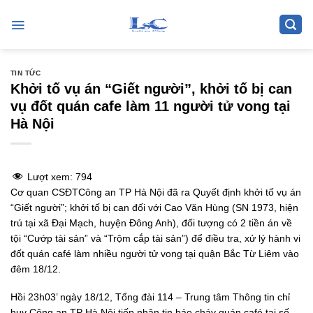
Skip
to
content
TIN TỨC
Khởi tố vụ án “Giết người”, khởi tố bị can
vụ đốt quán cafe làm 11 người tử vong tại
Hà Nội
Lượt xem:
794
Cơ quan CSĐTCông an TP Hà Nội đã ra Quyết định khởi tố vụ án
“Giết người”; khởi tố bị can đối với Cao Văn Hùng (SN 1973, hiện
trú tại xã Đại Mạch, huyện Đông Anh), đối tượng có 2 tiền án về
tội “Cướp tài sản” và “Trộm cắp tài sản”) để điều tra, xử lý hành vi
đốt quán café làm nhiều người tử vong tại quận Bắc Từ Liêm vào
đêm 18/12.
Hồi 23h03’ ngày 18/12, Tổng đài 114 – Trung tâm Thông tin chỉ
huy Công an TP Hà Nội tiếp nhận tin báo cháy quán café tại số