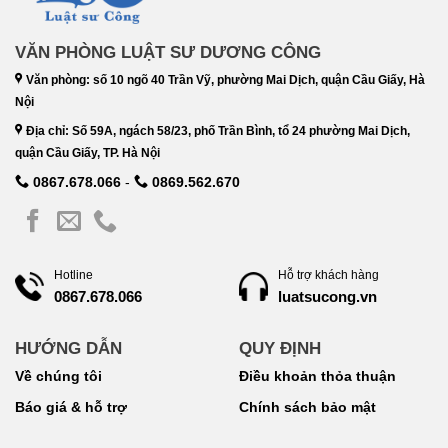
VĂN PHÒNG LUẬT SƯ DƯƠNG CÔNG
Văn phòng: số 10 ngõ 40 Trần Vỹ, phường Mai Dịch, quận Cầu Giấy, Hà
Nội
Địa chỉ: Số 59A, ngách 58/23, phố Trần Bình, tổ 24 phường Mai Dịch,
quận Cầu Giấy, TP. Hà Nội
0867.678.066
-
0869.562.670
Hotline
Hỗ trợ khách hàng
luatsucong.vn
0867.678.066
HƯỚNG DẪN
QUY ĐỊNH
Về chúng tôi
Điều khoản thỏa thuận
Báo giá & hỗ trợ
Chính sách bảo mật