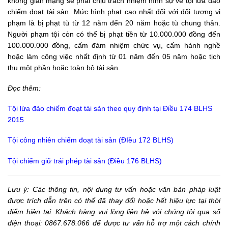
không gian mạng sẽ phải chịu trách nhiệm hình sự về tội lừa đảo
chiếm đoạt tài sản. Mức hình phạt cao nhất đối với đối tượng vi
phạm là bị phạt tù từ 12 năm đến 20 năm hoặc tù chung thân.
Người phạm tội còn có thể bị phạt tiền từ 10.000.000 đồng đến
100.000.000 đồng, cấm đảm nhiệm chức vụ, cấm hành nghề
hoặc làm công việc nhất định từ 01 năm đến 05 năm hoặc tịch
thu một phần hoặc toàn bộ tài sản.
Đọc thêm:
Tội lừa đảo chiếm đoạt tài sản theo quy định tại Điều 174 BLHS
2015
Tội công nhiên chiếm đoạt tài sản (ĐIều 172 BLHS)
Tội chiếm giữ trái phép tài sản (Điều 176 BLHS)
Lưu ý: Các thông tin, nội dung tư vấn hoặc văn bản pháp luật
được trích dẫn trên có thể đã thay đổi hoặc hết hiệu lực tại thời
điểm hiện tại. Khách hàng vui lòng liên hệ với chúng tôi qua số
điện thoại: 0867.678.066 để được tư vấn hỗ trợ một cách chính