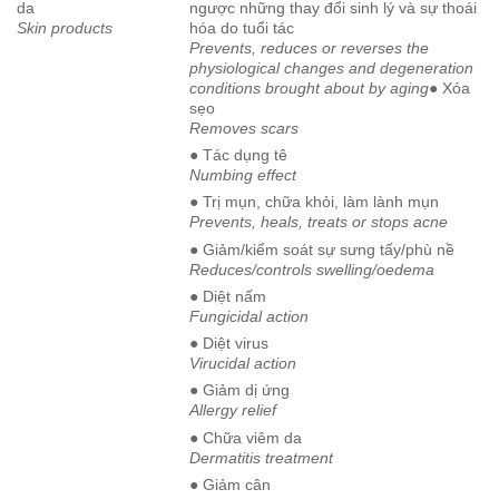
da
ngược những thay đổi sinh lý và sự thoái
Skin products
hóa do tuổi tác
Prevents, reduces or reverses the
physiological changes and degeneration
conditions brought about by aging
● Xóa
sẹo
Removes scars
● Tác dụng tê
Numbing effect
● Trị mụn, chữa khỏi, làm lành mụn
Prevents, heals, treats or stops acne
● Giảm/kiểm soát sự sưng tấy/phù nề
Reduces/controls swelling/oedema
● Diệt nấm
Fungicidal action
● Diệt virus
Virucidal action
● Giảm dị ứng
Allergy relief
● Chữa viêm da
Dermatitis treatment
● Giảm cân