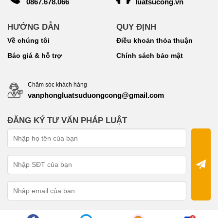
luatsucong.vn
0867.678.066
HƯỚNG DẪN
QUY ĐỊNH
Về chúng tôi
Điều khoản thỏa thuận
Báo giá & hỗ trợ
Chính sách bảo mật
Chăm sóc khách hàng
vanphongluatsuduongcong@gmail.com
ĐĂNG KÝ TƯ VẤN PHÁP LUẬT