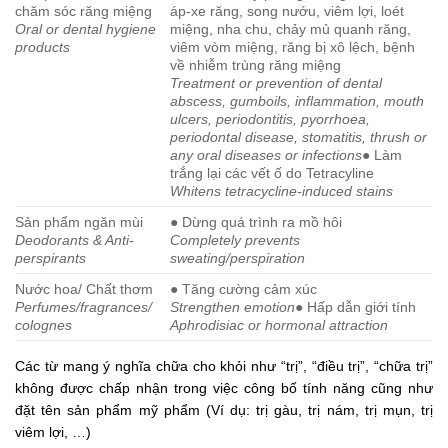
chăm sóc răng miệng
áp-xe răng, song nướu, viêm lợi, loét
Oral or dental hygiene
miệng, nha chu, chảy mủ quanh răng,
products
viêm vòm miệng, răng bị xô lệch, bệnh
về nhiễm trùng răng miệng
Treatment or prevention of dental
abscess, gumboils, inflammation, mouth
ulcers, periodontitis, pyorrhoea,
periodontal disease, stomatitis, thrush or
any oral diseases or infections
● Làm
trắng lại các vết ố do Tetracyline
Whitens tetracycline-induced stains
Sản phẩm ngăn mùi
● Dừng quá trình ra mồ hôi
Deodorants & Anti-
Completely prevents
perspirants
sweating/perspiration
Nước hoa/ Chất thơm
● Tăng cường cảm xúc
Perfumes/fragrances/
Strengthen emotion
● Hấp dẫn giới tính
colognes
Aphrodisiac or hormonal attraction
Các từ mang ý nghĩa chữa cho khỏi như “trị”, “điều trị”, “chữa trị”
không được chấp nhận trong việc công bố tính năng cũng như
đặt tên sản phẩm mỹ phẩm (Ví dụ: trị gàu, trị nám, trị mụn, trị
viêm lợi, …)