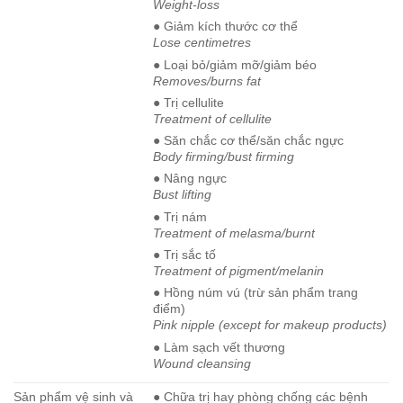
Weight-loss
● Giảm kích thước cơ thể
Lose centimetres
● Loại bỏ/giảm mỡ/giảm béo
Removes/burns fat
● Trị cellulite
Treatment of cellulite
● Săn chắc cơ thể/săn chắc ngực
Body firming/bust firming
● Nâng ngực
Bust lifting
● Trị nám
Treatment of melasma/burnt
● Trị sắc tố
Treatment of pigment/melanin
● Hồng núm vú (trừ sản phẩm trang
điểm)
Pink nipple (except for makeup products)
● Làm sạch vết thương
Wound cleansing
Sản phẩm vệ sinh và
● Chữa trị hay phòng chống các bệnh