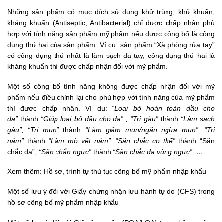
Những sản phẩm có mục đích sử dụng khử trùng, khử khuẩn,
kháng khuẩn (Antiseptic, Antibacterial) chỉ được chấp nhận phù
hợp với tính năng sản phẩm mỹ phẩm nếu được công bố là công
dụng thứ hai của sản phẩm. Ví dụ: sản phẩm “Xà phòng rửa tay”
có công dụng thứ nhất là làm sạch da tay, công dụng thứ hai là
kháng khuẩn thì được chấp nhận đối với mỹ phẩm.
Một số công bố tính năng không được chấp nhận đối với mỹ
phẩm nếu điều chỉnh lại cho phù hợp với tính năng của mỹ phẩm
thì được chấp nhận. Ví dụ:
“Loại bỏ hoàn toàn dầu cho
da”
thành
“Giúp loại bỏ dầu cho da” , “Trị gàu”
thành
“Làm sạch
gàu”, “Trị mụn”
thành
“Làm giảm mụn/ngăn ngừa mụn”, “Trị
nám”
thành
“Làm mờ vết nám”, “Săn chắc cơ thể”
thành “Săn
chắc da”,
“Săn chắn ngực”
thành
“Săn chắc da vùng ngực”, ….
Xem thêm:
Hồ sơ, trình tự thủ tục công bố mỹ phẩm nhập khẩu
Một số lưu ý đối với Giấy chứng nhận lưu hành tự do (CFS) trong
hồ sơ công bố mỹ phẩm nhập khẩu