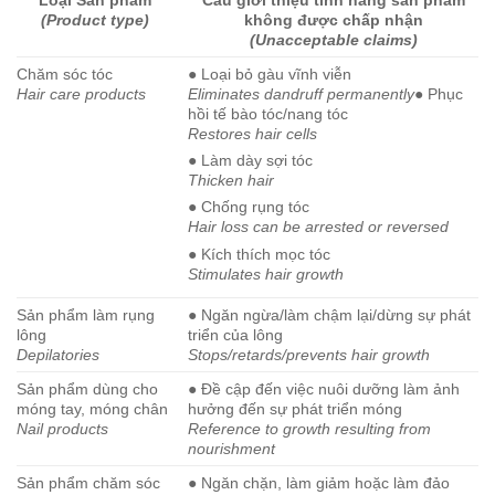
(Product type)
không được chấp nhận
(Unacceptable claims)
Chăm sóc tóc
● Loại bỏ gàu vĩnh viễn
Hair care products
Eliminates dandruff permanently
● Phục
hồi tế bào tóc/nang tóc
Restores hair cells
● Làm dày sợi tóc
Thicken hair
● Chống rụng tóc
Hair loss can be arrested or reversed
● Kích thích mọc tóc
Stimulates hair growth
Sản phẩm làm rụng
● Ngăn ngừa/làm chậm lại/dừng sự phát
lông
triển của lông
Depilatories
Stops/retards/prevents hair growth
Sản phẩm dùng cho
● Đề cập đến việc nuôi dưỡng làm ảnh
móng tay, móng chân
hưởng đến sự phát triển móng
Nail products
Reference to growth resulting from
nourishment
Sản phẩm chăm sóc
● Ngăn chặn, làm giảm hoặc làm đảo