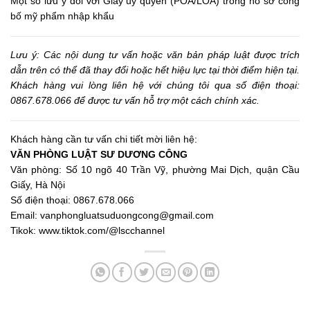
Một số lưu ý đối với Giấy ủy quyền (POA/LOA) trong hồ sơ công
bố mỹ phẩm nhập khẩu
Lưu ý: Các nội dung tư vấn hoặc văn bản pháp luật được trích
dẫn trên có thể đã thay đổi hoặc hết hiệu lực tại thời điểm hiện tại.
Khách hàng vui lòng liên hệ với chúng tôi qua số điện thoại:
0867.678.066 để được tư vấn hỗ trợ một cách chính xác.
Khách hàng cần tư vấn chi tiết mời liên hệ:
VĂN PHÒNG LUẬT SƯ DƯƠNG CÔNG
Văn phòng: Số 10 ngõ 40 Trần Vỹ, phường Mai Dịch, quận Cầu
Giấy, Hà Nội
Số điện thoại: 0867.678.066
Email: vanphongluatsuduongcong@gmail.com
Tikok:
www.tiktok.com/@lscchannel