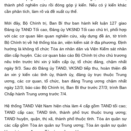
thành phố nghiên cứu rồi đóng góp ý kiến. Nếu có ý kiến khác
cần phân tích, làm rõ và đề xuất cụ thể.
Mới đây, Bộ Chính trị, Ban Bí thư ban hành kết luận 127 giao
Đảng ủy TAND Tối cao, Đảng ủy VKSND Tối cao chủ trì, phối hợp
với các cơ quan liên quan nghiên cứu, xây dựng đề án, tờ trình
Bộ Chính trị về hệ thống tòa án, viện kiểm sát ở địa phương. Định
hướng là không tổ chức Tòa án nhân dân và Viện Kiểm sát nhân
dân cấp huyện. Các cơ quan báo cáo Bộ Chính trị cho chủ trương
nêu trên trước khi xin ý kiến cấp ủy, tổ chức đảng, chậm nhất
ngày 9/3. Sau đó Đảng ủy TAND, VKSND tiếp thu, hoàn thiện đề
án xin ý kiến các tỉnh ủy, thành ủy, đảng ủy trực thuộc Trung
ương, các cơ quan, tổ chức, ban đảng Trung ương chậm nhất
ngày 12/3; báo cáo Bộ Chính trị, Ban Bí thư trước 27/3; trình Ban
Chấp hành Trung ương trước 7/4.
Hệ thống TAND Việt Nam hiện chia làm 4 cấp gồm TAND tối cao;
TAND cấp cao; TAND tỉnh, thành phố trực thuộc trung ương;
TAND huyện, quận, thị xã, thành phố thuộc tỉnh. Tòa án quân sự
các cấp gồm Tòa án quân sự Trung ương; Tòa án quân sự quân