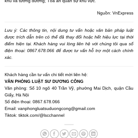
khu và tương đương; Tòa án quân sự khu vực.
Nguồn
: VnExpress
Lưu ý: Các thông tin, nội dung tư vấn hoặc văn bản pháp luật
được trích dẫn trên có thể đã thay đổi hoặc hết hiệu lực tại thời
điểm hiện tại. Khách hàng vui lòng liên hệ với chúng tôi qua số
điện thoại: 0867.678.066 để được tư vấn hỗ trợ một cách chính
xác.
Khách hàng cần tư vấn chi tiết mời liên hệ:
VĂN PHÒNG LUẬT SƯ DƯƠNG CÔNG
Văn phòng: Số 10 ngõ 40 Trần Vỹ, phường Mai Dịch, quận Cầu
Giấy, Hà Nội
Số điện thoại: 0867.678.066
Email:
vanphongluatsuduongcong@gmail.com
Tiktok:
tiktok.com/@lscchannel