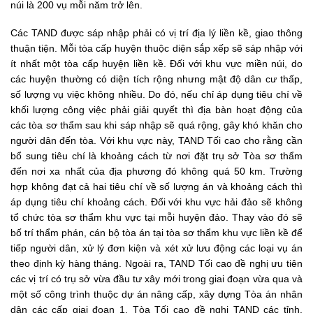
núi là 200 vụ mỗi năm trở lên.
Các TAND được sáp nhập phải có vị trí địa lý liền kề, giao thông
thuận tiện. Mỗi tòa cấp huyện thuộc diện sắp xếp sẽ sáp nhập với
ít nhất một tòa cấp huyện liền kề. Đối với khu vực miền núi, do
các huyện thường có diện tích rộng nhưng mật độ dân cư thấp,
số lượng vụ việc không nhiều. Do đó, nếu chỉ áp dụng tiêu chí về
khối lượng công việc phải giải quyết thì địa bàn hoạt động của
các tòa sơ thẩm sau khi sáp nhập sẽ quá rộng, gây khó khăn cho
người dân đến tòa. Với khu vực này, TAND Tối cao cho rằng cần
bổ sung tiêu chí là khoảng cách từ nơi đặt trụ sở Tòa sơ thẩm
đến nơi xa nhất của địa phương đó không quá 50 km. Trường
hợp không đạt cả hai tiêu chí về số lượng án và khoảng cách thì
áp dụng tiêu chí khoảng cách. Đối với khu vực hải đảo sẽ không
tổ chức tòa sơ thẩm khu vực tại mỗi huyện đảo. Thay vào đó sẽ
bố trí thẩm phán, cán bộ tòa án tại tòa sơ thẩm khu vực liền kề để
tiếp người dân, xử lý đơn kiện và xét xử lưu động các loại vụ án
theo định kỳ hàng tháng. Ngoài ra, TAND Tối cao đề nghị ưu tiên
các vị trí có trụ sở vừa đầu tư xây mới trong giai đoạn vừa qua và
một số công trình thuộc dự án nâng cấp, xây dựng Tòa án nhân
dân các cấp giai đoạn 1. Tòa Tối cao đề nghị TAND các tỉnh,