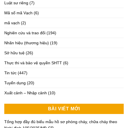
Luật sư riêng
(7)
Mã số mã Vạch
(6)
mã vạch
(2)
Nghiên cứu và trao đổi
(194)
Nhãn hiệu (thương hiệu)
(19)
Sở hữu tuệ
(26)
Thực thi và bảo vệ quyền SHTT
(6)
Tin tức
(447)
Tuyển dụng
(20)
Xuất cảnh – Nhập cảnh
(10)
BÀI VIẾT MỚI
Tổng hợp đầy đủ biểu mẫu hồ sơ phòng cháy, chữa cháy theo
Nghị định 105/2025/NĐ-CP