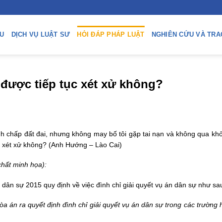
ỆU
DỊCH VỤ LUẬT SƯ
HỎI ĐÁP PHÁP LUẬT
NGHIÊN CỨU VÀ TRA
 được tiếp tục xét xử không?
anh chấp đất đai, nhưng không may bố tôi gặp tai nạn và không qua kh
tục xét xử không? (Anh Hướng – Lào Cai)
chất minh họa):
dân sự 2015 quy định về việc đình chỉ giải quyết vụ án dân sự như sa
òa án ra quyết định đình chỉ giải quyết vụ án dân sự trong các trường