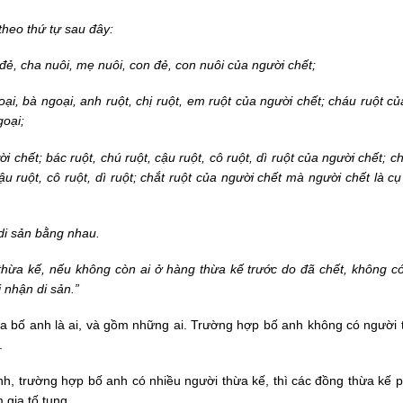
theo thứ tự sau đây:
ẻ, cha nuôi, mẹ nuôi, con đẻ, con nuôi của người chết;
ại, bà ngoại, anh ruột, chị ruột, em ruột của người chết; cháu ruột c
goại;
 chết; bác ruột, chú ruột, cậu ruột, cô ruột, dì ruột của người chết; c
u ruột, cô ruột, dì ruột; chắt ruột của người chết mà người chết là cụ
di sản bằng nhau.
hừa kế, nếu không còn ai ở hàng thừa kế trước do đã chết, không c
 nhận di sản.”
ủa bố anh là ai, và gồm những ai. Trường hợp bố anh không có người 
.
h, trường hợp bố anh có nhiều người thừa kế, thì các đồng thừa kế p
 gia tố tụng.