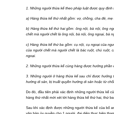
1. Những người thừa kế theo pháp luật được quy định 
a) Hàng thừa kế thứ nhất gồm: vợ, chồng, cha đẻ, mẹ đ
b) Hàng thừa kế thứ hai gồm: ông nội, bà nội, ông ngo
chết mà người chết là ông nội, bà nội, ông ngoại, bà n
c) Hàng thừa kế thứ ba gồm: cụ nội, cụ ngoại của người
của người chết mà người chết là bác ruột, chú ruột, cậ
ngoại.
2. Những người thừa kế cùng hàng được hưởng phần 
3. Những người ở hàng thừa kế sau chỉ được hưởng t
hưởng di sản, bị truất quyền hưởng di sản hoặc từ chối
Do đó, đầu tiên phải xác định những người thừa kế c
hàng thứ nhất mới xét tới hàng thừa kế thứ hai, thứ ba
Sau khi xác định được những người thừa kế của bố an
văn bản ủy quyền cho 1 người, đại diện thực hiện tham