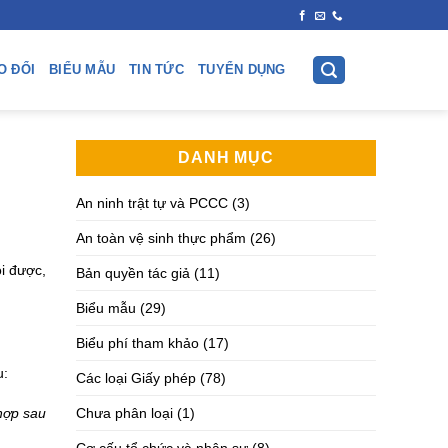
O ĐỔI
BIỂU MẪU
TIN TỨC
TUYỂN DỤNG
DANH MỤC
An ninh trật tự và PCCC
(3)
An toàn vệ sinh thực phẩm
(26)
ỏi được,
Bản quyền tác giả
(11)
Biểu mẫu
(29)
Biểu phí tham khảo
(17)
u:
Các loại Giấy phép
(78)
 hợp sau
Chưa phân loại
(1)