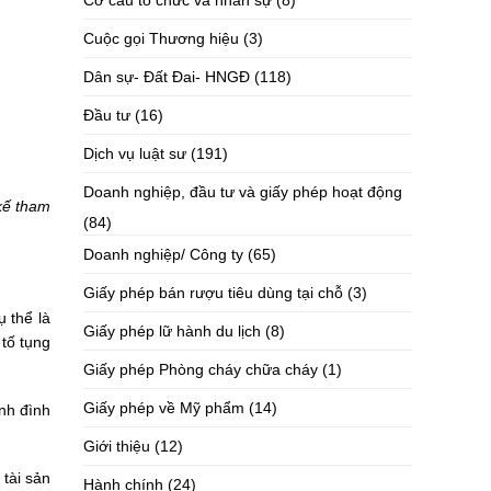
Cơ cấu tổ chức và nhân sự
(8)
Cuộc gọi Thương hiệu
(3)
Dân sự- Đất Đai- HNGĐ
(118)
Đầu tư
(16)
Dịch vụ luật sư
(191)
Doanh nghiệp, đầu tư và giấy phép hoạt động
kế tham
(84)
Doanh nghiệp/ Công ty
(65)
Giấy phép bán rượu tiêu dùng tại chỗ
(3)
 thể là
Giấy phép lữ hành du lịch
(8)
 tố tụng
Giấy phép Phòng cháy chữa cháy
(1)
Giấy phép về Mỹ phẩm
(14)
nh đình
Giới thiệu
(12)
 tài sản
Hành chính
(24)