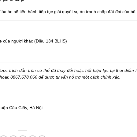
òa án sẽ tiến hành tiếp tục giải quyết vụ án tranh chấp đất đai của bố
ỏe của người khác (Điều 134 BLHS)
c trích dẫn trên có thể đã thay đổi hoặc hết hiệu lực tại thời điểm h
 thoại: 0867.678.066 để được tư vấn hỗ trợ một cách chính xác.
quận Cầu Giấy, Hà Nội