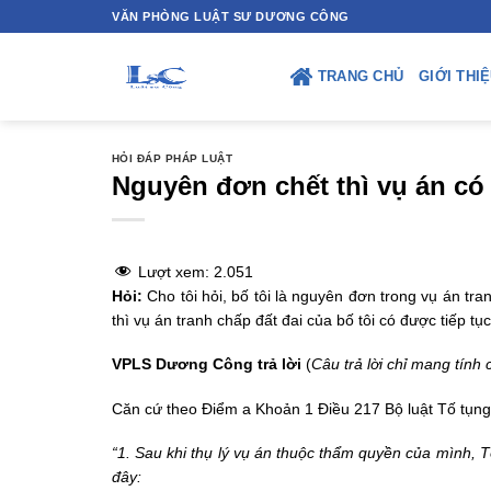
Skip
VĂN PHÒNG LUẬT SƯ DƯƠNG CÔNG
to
content
TRANG CHỦ
GIỚI THI
HỎI ĐÁP PHÁP LUẬT
Nguyên đơn chết thì vụ án có
Lượt xem:
2.051
Hỏi:
Cho tôi hỏi, bố tôi là nguyên đơn trong vụ án tr
thì vụ án tranh chấp đất đai của bố tôi có được tiếp 
VPLS Dương Công trả lời
(
Câu trả lời chỉ mang tính 
Căn cứ theo Điểm a Khoản 1 Điều 217 Bộ luật Tố tụng 
“1. Sau khi thụ lý vụ án thuộc thẩm quyền của mình, T
đây: