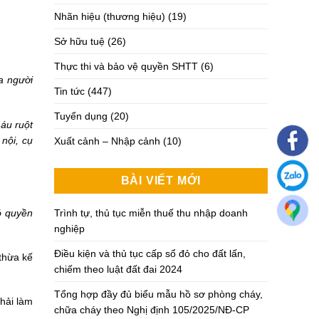
Nhãn hiệu (thương hiệu)
(19)
Sở hữu tuệ
(26)
Thực thi và bảo vệ quyền SHTT
(6)
ủa người
Tin tức
(447)
Tuyển dụng
(20)
háu ruột
 nội, cụ
Xuất cảnh – Nhập cảnh
(10)
BÀI VIẾT MỚI
ó quyền
Trình tự, thủ tục miễn thuế thu nhập doanh
nghiệp
Điều kiện và thủ tục cấp sổ đỏ cho đất lấn,
thừa kế
chiếm theo luật đất đai 2024
Tổng hợp đầy đủ biểu mẫu hồ sơ phòng cháy,
hải làm
chữa cháy theo Nghị định 105/2025/NĐ-CP