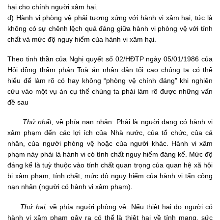
hại cho chính người xâm hại.
d) Hành vi phòng vệ phải tương xứng với hành vi xâm hại, tức là
không có sự chênh lệch quá đáng giữa hành vi phòng vệ với tính
chất và mức độ nguy hiểm của hành vi xâm hại.
Theo tinh thần của Nghị quyết số 02/HĐTP ngày 05/01/1986 của
Hội đồng thẩm phán Toà án nhân dân tối cao chúng ta có thể
hiểu để làm rõ có hay không “phòng vệ chính đáng” khi nghiên
cứu vào một vụ án cụ thể chúng ta phải làm rõ được những vấn
đề sau
Thứ nhất,
về phía nạn nhân: Phải là người đang có hành vi
xâm phạm đến các lợi ích của Nhà nước, của tổ chức, của cá
nhân, của người phòng vệ hoặc của người khác. Hành vi xâm
phạm này phải là hành vi có tính chất nguy hiểm đáng kể. Mức độ
đáng kể là tuỳ thuộc vào tính chất quan trọng của quan hệ xã hội
bị xâm phạm, tính chất, mức độ nguy hiểm của hành vi tấn công
nạn nhân (người có hành vi xâm phạm).
Thứ hai,
về phía người phòng vệ: Nếu thiệt hại do người có
hành vi xâm phạm gây ra có thể là thiệt hại về tính mạng, sức