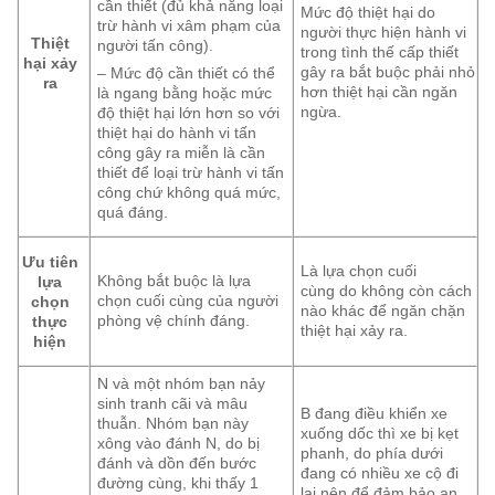
cần thiết (đủ khả năng loại
Mức độ thiệt hại do
trừ hành vi xâm phạm của
người thực hiện hành vi
Thiệt
người tấn công).
trong tình thế cấp thiết
hại xảy
gây ra bắt buộc phải nhỏ
– Mức độ cần thiết có thể
ra
hơn thiệt hại cần ngăn
là ngang bằng hoặc mức
ngừa.
độ thiệt hại lớn hơn so với
thiệt hại do hành vi tấn
công gây ra miễn là cần
thiết để loại trừ hành vi tấn
công chứ không quá mức,
quá đáng.
Ưu tiên
Là lựa chọn cuối
Không bắt buộc là lựa
lựa
cùng do không còn cách
chọn cuối cùng của người
chọn
nào khác để ngăn chặn
phòng vệ chính đáng.
thực
thiệt hại xảy ra.
hiện
N và một nhóm bạn nảy
sinh tranh cãi và mâu
B đang điều khiển xe
thuẫn. Nhóm bạn này
xuống dốc thì xe bị kẹt
xông vào đánh N, do bị
phanh, do phía dưới
đánh và dồn đến bước
đang có nhiều xe cộ đi
đường cùng, khi thấy 1
lại nên để đảm bảo an