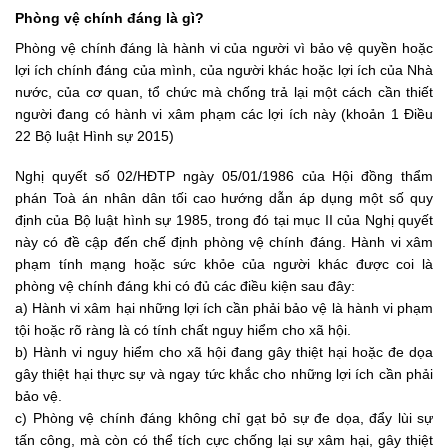
Phòng vệ chính đáng là gì?
Phòng vệ chính đáng là hành vi của người vì bảo vệ quyền hoặc
lợi ích chính đáng của mình, của người khác hoặc lợi ích của Nhà
nước, của cơ quan, tổ chức mà chống trả lại một cách cần thiết
người đang có hành vi xâm phạm các lợi ích này (khoản 1 Điều
22
Bộ luật Hình sự 2015)
Nghị quyết số 02/HĐTP ngày 05/01/1986 của Hội đồng thẩm
phán Toà án nhân dân tối cao hướng dẫn áp dụng một số quy
định của Bộ luật hình sự 1985, trong đó tại mục II của Nghị quyết
này có đề cập đến chế định phòng vệ chính đáng. Hành vi xâm
phạm tính mạng hoặc sức khỏe của người khác được coi là
phòng vệ chính đáng khi có đủ các điều kiện sau đây:
a) Hành vi xâm hại những lợi ích cần phải bảo vệ là hành vi phạm
tội hoặc rõ ràng là có tính chất nguy hiểm cho xã hội.
b) Hành vi nguy hiểm cho xã hội đang gây thiệt hại hoặc đe dọa
gây thiệt hại thực sự và ngay tức khắc cho những lợi ích cần phải
bảo vệ.
c) Phòng vệ chính đáng không chỉ gạt bỏ sự đe dọa, đẩy lùi sự
tấn công, mà còn có thể tích cực chống lại sự xâm hại, gây thiệt