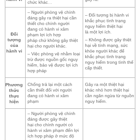
chức khác…
– Người phòng vệ chính
– Đối tượng bị hành vi
đáng gây ra thiệt hại cần
khắc phục tình trạng
thiết cho chính người
nguy hiểm thiệt hại
đang có hành vi xâm
là một lợi ích.
Đối
phạm lợi ích hợp
tượng
– Không được gây thiệt
pháp chứ không gây thiệt
của
hại về tính mạng, sức
hại cho người khác.
hành vi
khỏe người khác để
– Việc phòng vệ nhằm loại
khắc phục tình trạng
trừ được nguồn gốc nguy
nguy hiểm trong tình thế
hiểm, bảo vệ được lợi ích
cấp thiết.
hợp pháp
Chống trả lại một cách
Gây ra một thiệt hại
Phương
cần thiết đối với người
khác nhỏ hơn thiệt hại
thức
đang có hành vi xâm
cần ngăn ngừa từ nguồn
thực
phạm
nguy hiểm.
hiện
– Người phòng vệ chính
đáng được gây thiệt
hại cho chính người có
hành vi xâm phạm đến lợi
ích hợp pháp ở mức độ