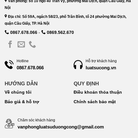
Văn phòng: số 10 ngõ 40 Trần Vỹ, phường Mai Dịch, quận Cầu Giấy, Hà
Nội
Địa chỉ: Số 59A, ngách 58/23, phố Trần Bình, tổ 24 phường Mai Dịch,
quận Cầu Giấy, TP. Hà Nội
0867.678.066
-
0869.562.670
Hotline
Hỗ trợ khách hàng
luatsucong.vn
0867.678.066
HƯỚNG DẪN
QUY ĐỊNH
Về chúng tôi
Điều khoản thỏa thuận
Báo giá & hỗ trợ
Chính sách bảo mật
Chăm sóc khách hàng
vanphongluatsuduongcong@gmail.com