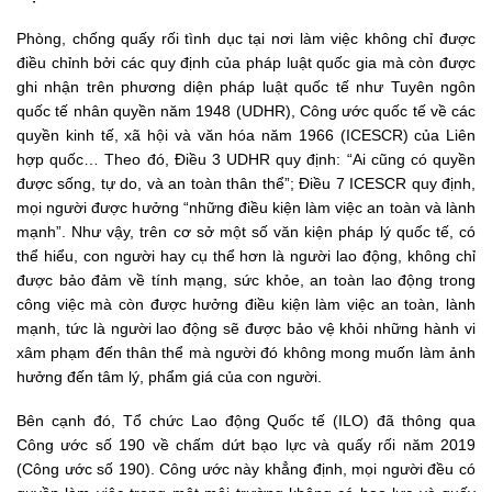
Phòng, chống quấy rối tình dục tại nơi làm việc không chỉ được
điều chỉnh bởi các quy định của pháp luật quốc gia mà còn được
ghi nhận trên phương diện pháp luật quốc tế như Tuyên ngôn
quốc tế nhân quyền năm 1948 (UDHR), Công ước quốc tế về các
quyền kinh tế, xã hội và văn hóa năm 1966 (ICESCR) của Liên
hợp quốc… Theo đó, Điều 3 UDHR quy định: “Ai cũng có quyền
được sống, tự do, và an toàn thân thể”; Điều 7 ICESCR quy định,
mọi người được hưởng “những điều kiện làm việc an toàn và lành
mạnh”. Như vậy, trên cơ sở một số văn kiện pháp lý quốc tế, có
thể hiểu, con người hay cụ thể hơn là người lao động, không chỉ
được bảo đảm về tính mạng, sức khỏe, an toàn lao động trong
công việc mà còn được hưởng điều kiện làm việc an toàn, lành
mạnh, tức là người lao động sẽ được bảo vệ khỏi những hành vi
xâm phạm đến thân thể mà người đó không mong muốn làm ảnh
hưởng đến tâm lý, phẩm giá của con người.
Bên cạnh đó, Tổ chức Lao động Quốc tế (ILO) đã thông qua
Công ước số 190 về chấm dứt bạo lực và quấy rối năm 2019
(Công ước số 190). Công ước này khẳng định, mọi người đều có