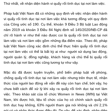
Thứ nhất, về nhận diện hành vi quấy rối tình dục tại nơi làm việc.
Pháp luật Việt Nam đã có những quy định về việc nhận diện hành
vi quấy rối tình dục tại nơi làm việc khá tương đồng với quy định
của Công ước số 190. Cụ thể, khoản 9 Điều 3 Bộ luật Lao động
năm 2019 và khoản 3 Điều 84 Nghị định số 145/2020/NĐ-CP đã
chỉ rõ hành vi như thế nào được coi là quấy rối tình dục tại nơi
làm việc và nơi làm việc gồm những địa điểm nào. Theo đó, pháp
luật Việt Nam cũng xác định chủ thể thực hiện quấy rối tình dục
tại nơi làm việc có thể là bất kỳ ai như: người sử dụng lao động,
người quản lý, đồng nghiệp, khách hàng và chủ thể bị quấy rối
tình dục tại nơi làm việc cũng tương tự như vậy.
Mặc dù đã được tuyên truyền, phổ biến pháp luật về phòng,
chống quấy rối tình dục tại nơi làm việc nhưng trên thực tế, nhận
thức của người lao động về vấn đề này còn hạn chế, bởi vậy, họ
chưa biết cách để xử lý khi xảy ra quấy rối tình dục tại nơi làm
việc. Theo khảo sát của tổ chức Women in News (WIN) tại Việt
Nam, khi được hỏi, liệu tổ chức của họ có chính sách quấy rối
tình dục hay không, 63% người tham gia nói không và chỉ 2,1%
nói có và nhận thức được điều đó. Do vậy, để xác định, nhận diện