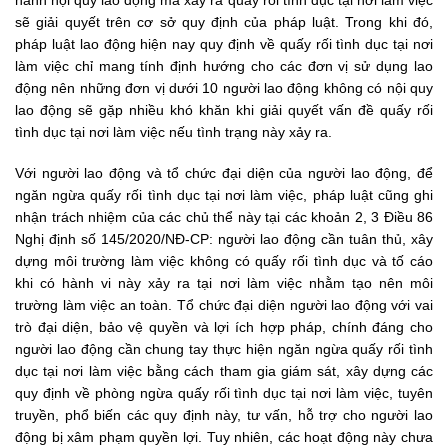
hành nội quy lao động mà xảy ra quấy rối tình dục tại nơi làm việc
sẽ giải quyết trên cơ sở quy định của pháp luật. Trong khi đó,
pháp luật lao động hiện nay quy định về quấy rối tình dục tại nơi
làm việc chỉ mang tính định hướng cho các đơn vị sử dụng lao
động nên những đơn vị dưới 10 người lao động không có nội quy
lao động sẽ gặp nhiều khó khăn khi giải quyết vấn đề quấy rối
tình dục tại nơi làm việc nếu tình trạng này xảy ra.
Với người lao động và tổ chức đại diện của người lao động, để
ngăn ngừa quấy rối tình dục tại nơi làm việc, pháp luật cũng ghi
nhận trách nhiệm của các chủ thể này tại các khoản 2, 3 Điều 86
Nghị định số 145/2020/NĐ-CP: người lao động cần tuân thủ, xây
dựng môi trường làm việc không có quấy rối tình dục và tố cáo
khi có hành vi này xảy ra tại nơi làm việc nhằm tạo nên môi
trường làm việc an toàn. Tổ chức đại diện người lao động với vai
trò đại diện, bảo vệ quyền và lợi ích hợp pháp, chính đáng cho
người lao động cần chung tay thực hiện ngăn ngừa quấy rối tình
dục tại nơi làm việc bằng cách tham gia giám sát, xây dựng các
quy định về phòng ngừa quấy rối tình dục tại nơi làm việc, tuyên
truyền, phổ biến các quy định này, tư vấn, hỗ trợ cho người lao
động bị xâm phạm quyền lợi. Tuy nhiên, các hoạt động này chưa