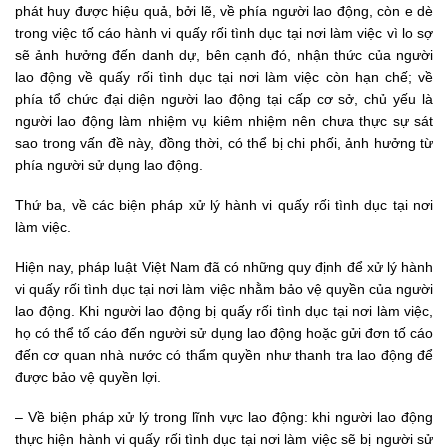
phát huy được hiệu quả, bởi lẽ, về phía người lao động, còn e dè
trong việc tố cáo hành vi quấy rối tình dục tại nơi làm việc vì lo sợ
sẽ ảnh hưởng đến danh dự, bên cạnh đó, nhận thức của người
lao động về quấy rối tình dục tại nơi làm việc còn hạn chế; về
phía tổ chức đại diện người lao động tại cấp cơ sở, chủ yếu là
người lao động làm nhiệm vụ kiêm nhiệm nên chưa thực sự sát
sao trong vấn đề này, đồng thời, có thể bị chi phối, ảnh hưởng từ
phía người sử dụng lao động.
Thứ ba, về các biện pháp xử lý hành vi quấy rối tình dục tại nơi
làm việc.
Hiện nay, pháp luật Việt Nam đã có những quy định để xử lý hành
vi quấy rối tình dục tại nơi làm việc nhằm bảo vệ quyền của người
lao động. Khi người lao động bị quấy rối tình dục tại nơi làm việc,
họ có thể tố cáo đến người sử dụng lao động hoặc gửi đơn tố cáo
đến cơ quan nhà nước có thẩm quyền như thanh tra lao động để
được bảo vệ quyền lợi.
– Về biện pháp xử lý trong lĩnh vực lao động: khi người lao động
thực hiện hành vi quấy rối tình dục tại nơi làm việc sẽ bị người sử