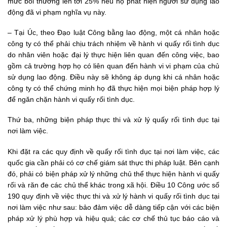
mức bồi thường lên tới 25% nếu họ phát hiện người sử dụng lao
động đã vi phạm nghĩa vụ này.
– Tại Úc, theo Đạo luật Công bằng lao động, một cá nhân hoặc
công ty có thể phải chịu trách nhiệm về hành vi quấy rối tình dục
do nhân viên hoặc đại lý thực hiện liên quan đến công việc, bao
gồm cả trường hợp họ có liên quan đến hành vi vi phạm của chủ
sử dụng lao động. Điều này sẽ không áp dụng khi cá nhân hoặc
công ty có thể chứng minh họ đã thực hiện mọi biện pháp hợp lý
để ngăn chặn hành vi quấy rối tình dục.
Thứ ba, những biện pháp thực thi và xử lý quấy rối tình dục tại
nơi làm việc.
Khi đặt ra các quy định về quấy rối tình dục tại nơi làm việc, các
quốc gia cần phải có cơ chế giám sát thực thi pháp luật. Bên cạnh
đó, phải có biện pháp xử lý những chủ thể thực hiện hành vi quấy
rối và răn đe các chủ thể khác trong xã hội. Điều 10 Công ước số
190 quy định về việc thực thi và xử lý hành vi quấy rối tình dục tại
nơi làm việc như sau: bảo đảm việc dễ dàng tiếp cận với các biện
pháp xử lý phù hợp và hiệu quả; các cơ chế thủ tục báo cáo và