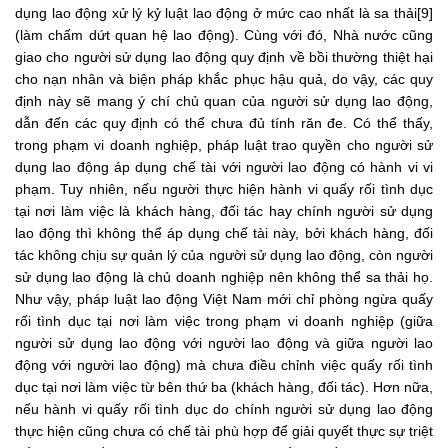
dụng lao động xử lý kỷ luật lao động ở mức cao nhất là sa thải[9]
(làm chấm dứt quan hệ lao động). Cùng với đó, Nhà nước cũng
giao cho người sử dụng lao động quy định về bồi thường thiệt hại
cho nạn nhân và biện pháp khắc phục hậu quả, do vậy, các quy
định này sẽ mang ý chí chủ quan của người sử dụng lao động,
dẫn đến các quy định có thể chưa đủ tính răn đe. Có thể thấy,
trong phạm vi doanh nghiệp, pháp luật trao quyền cho người sử
dụng lao động áp dụng chế tài với người lao động có hành vi vi
phạm. Tuy nhiên, nếu người thực hiện hành vi quấy rối tình dục
tại nơi làm việc là khách hàng, đối tác hay chính người sử dụng
lao động thì không thể áp dụng chế tài này, bởi khách hàng, đối
tác không chịu sự quản lý của người sử dụng lao động, còn người
sử dụng lao động là chủ doanh nghiệp nên không thể sa thải họ.
Như vậy, pháp luật lao động Việt Nam mới chỉ phòng ngừa quấy
rối tình dục tại nơi làm việc trong phạm vi doanh nghiệp (giữa
người sử dụng lao động với người lao động và giữa người lao
động với người lao động) mà chưa điều chỉnh việc quấy rối tình
dục tại nơi làm việc từ bên thứ ba (khách hàng, đối tác). Hơn nữa,
nếu hành vi quấy rối tình dục do chính người sử dụng lao động
thực hiện cũng chưa có chế tài phù hợp để giải quyết thực sự triệt