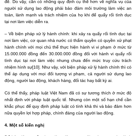
để. Do vậy, cần có những quy định cụ thể hơn về nghĩa vụ của
người sử dụng lao động phải bảo đảm môi trường làm việc an
toàn, lành mạnh và trách nhiệm của họ khi để quấy rối tình dục
tại nơi làm việc diễn ra.
– Về biện pháp xử lý hành chính: khi xảy ra quấy rối tình dục tại
nơi làm việc, cơ quan nhà nước có thẩm quyền có quyền xử phạt
hành chính với mọi chủ thể thực hiện hành vi vi phạm ở mức từ
15.000.000 đồng đến 30.000.000 đồng đối với hành vi quấy rối
tình dục tại nơi làm việc nhưng chưa đến mức truy cứu trách
nhiệm hình sự[10]. Như vậy, với biện pháp xử lý hành chính thì có
thể áp dụng với mọi đối tượng vi phạm, cả người sử dụng lao
động, người lao động, khách hàng, đối tác hay bất kỳ ai.
Có thể thấy, pháp luật Việt Nam đã có sự tương thích ở mức độ
nhất định với pháp luật quốc tế. Nhưng còn một số hạn chế cần
khắc phục để quy định pháp luật có tính khả thi và bảo đảm hơn
nữa quyền lợi hợp pháp, chính đáng của người lao động.
4. Một số kiến nghị