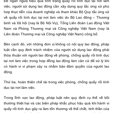
Để ngăn ngừa hiệu quả tình trạng quấy rối tình dục tại nơi làm
việc, người sử dụng lao động cần xây dựng quy tắc ứng xử phù
hợp thực tiễn của doanh nghiệp và tham khảo Bộ Quy tắc ứng xử
về quấy rối tình dục tại nơi làm việc do Bộ Lao động – Thương
binh và Xã hội (nay là Bộ Nội Vụ), Tổng Liên đoàn Lao động Việt
Nam và Phòng Thương mại và Công nghiệp Việt Nam (nay là
Liên đoàn Thương mại và Công nghiệp Việt Nam) công bố.
Bên cạnh đó, với những đơn vị không có nội quy lao động, pháp
luật cần quy định trách nhiệm của người sử dụng lao động phải
thỏa thuận với người lao động về phòng, chống quấy rối tình dục
tại nơi làm việc trong hợp đồng lao động làm căn cứ để xử lý khi
có hành vi vi phạm xảy ra nhằm bảo đảm quyền của người lao
động.
Thứ ba, hoàn thiện chế tài trong việc phòng, chống quấy rối tình
dục tại nơi làm việc.
Trong lĩnh vực lao động, pháp luật nên quy định cụ thể về bồi
thường thiệt hại và các biện pháp khắc phục hậu quả khi hành vi
quấy rối tình dục gây ra làm tổn thương về thể chất, tinh thần của