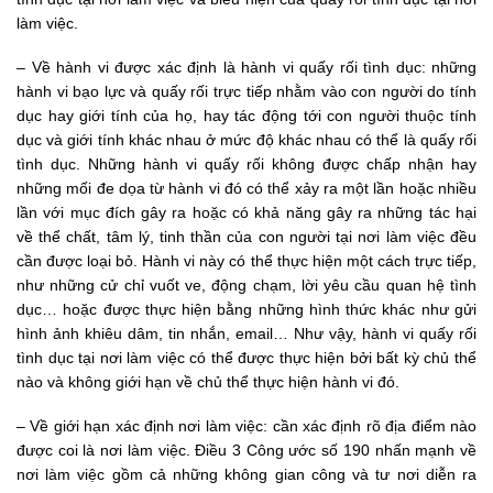
làm việc.
– Về hành vi được xác định là hành vi quấy rối tình dục: những
hành vi bạo lực và quấy rối trực tiếp nhằm vào con người do tính
dục hay giới tính của họ, hay tác động tới con người thuộc tính
dục và giới tính khác nhau ở mức độ khác nhau có thể là quấy rối
tình dục. Những hành vi quấy rối không được chấp nhận hay
những mối đe dọa từ hành vi đó có thể xảy ra một lần hoặc nhiều
lần với mục đích gây ra hoặc có khả năng gây ra những tác hại
về thể chất, tâm lý, tinh thần của con người tại nơi làm việc đều
cần được loại bỏ. Hành vi này có thể thực hiện một cách trực tiếp,
như những cử chỉ vuốt ve, động chạm, lời yêu cầu quan hệ tình
dục… hoặc được thực hiện bằng những hình thức khác như gửi
hình ảnh khiêu dâm, tin nhắn, email… Như vậy, hành vi quấy rối
tình dục tại nơi làm việc có thể được thực hiện bởi bất kỳ chủ thể
nào và không giới hạn về chủ thể thực hiện hành vi đó.
– Về giới hạn xác định nơi làm việc: cần xác định rõ địa điểm nào
được coi là nơi làm việc. Điều 3 Công ước số 190 nhấn mạnh về
nơi làm việc gồm cả những không gian công và tư nơi diễn ra