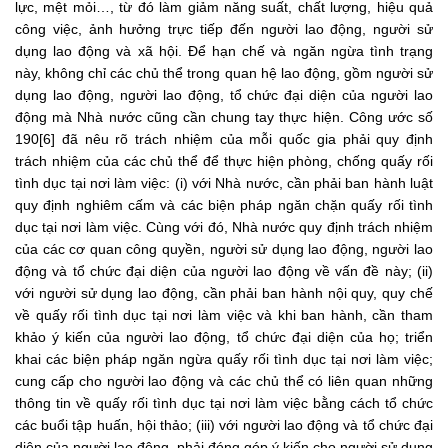
lực, mệt mỏi…, từ đó làm giảm năng suất, chất lượng, hiệu quả
công việc, ảnh hưởng trực tiếp đến người lao động, người sử
dụng lao động và xã hội. Để hạn chế và ngăn ngừa tình trạng
này, không chỉ các chủ thể trong quan hệ lao động, gồm người sử
dụng lao động, người lao động, tổ chức đại diện của người lao
động mà Nhà nước cũng cần chung tay thực hiện. Công ước số
190[6] đã nêu rõ trách nhiệm của mỗi quốc gia phải quy định
trách nhiệm của các chủ thể để thực hiện phòng, chống quấy rối
tình dục tại nơi làm việc: (i) với Nhà nước, cần phải ban hành luật
quy định nghiêm cấm và các biện pháp ngăn chặn quấy rối tình
dục tại nơi làm việc. Cùng với đó, Nhà nước quy định trách nhiệm
của các cơ quan công quyền, người sử dụng lao động, người lao
động và tổ chức đại diện của người lao động về vấn đề này; (ii)
với người sử dụng lao động, cần phải ban hành nội quy, quy chế
về quấy rối tình dục tại nơi làm việc và khi ban hành, cần tham
khảo ý kiến của người lao động, tổ chức đại diện của họ; triển
khai các biện pháp ngăn ngừa quấy rối tình dục tại nơi làm việc;
cung cấp cho người lao động và các chủ thể có liên quan những
thông tin về quấy rối tình dục tại nơi làm việc bằng cách tổ chức
các buổi tập huấn, hội thảo; (iii) với người lao động và tổ chức đại
diện của người lao động, phải đóng góp ý kiến cho người sử dụng