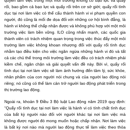
quyền làm việc trong một môi trường không có bạo lực và quấy
rối, bao gồm cả bạo lực và quấy rối trên cơ sở giới; quấy rối tình
dục tại nơi làm việc có thể cấu thành hành vi vi phạm quyền con
người, đó cũng là mối đe dọa đối với những cơ hội bình đẳng, là
hành vi không thể chấp nhận được và không phù hợp với một môi
trường việc làm bền vững. ILO cũng nhấn mạnh, các quốc gia
thành viên có trách nhiệm quan trọng trong việc thúc đẩy một môi
trường làm việc không khoan nhượng đối với quấy rối tình dục
nhằm tạo điều kiện cho việc ngăn ngừa những hành vi đó và tất
cả các chủ thể trong môi trường làm việc đều có trách nhiệm phải
kiềm chế, ngăn chặn và giải quyết vấn đề này. Bởi vì, quấy rối
tình dục tại nơi làm việc sẽ làm ảnh hưởng đến tâm lý, sức khỏe,
nhân phẩm của con người nói chung và của người lao động nói
riêng; nó cũng có thể làm cản trở người lao động phát triển trong
thị trường lao động.
Ngoài ra, khoản 9 Điều 3 Bộ luật Lao động năm 2019 quy định:
“Quấy rối tình dục tại nơi làm việc là hành vi có tính chất tình dục
của bất kỳ người nào đối với người khác tại nơi làm việc mà
không được người đó mong muốn hoặc chấp nhận. Nơi làm việc
là bất kỳ nơi nào mà người lao động thực tế làm việc theo thỏa