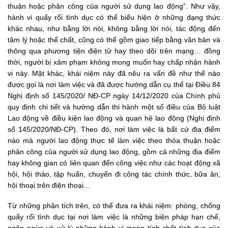
thuận hoặc phân công của người sử dụng lao động”. Như vậy,
hành vi quấy rối tình dục có thể biểu hiện ở những dạng thức
khác nhau, như bằng lời nói, không bằng lời nói, tác động đến
tâm lý hoặc thể chất, cũng có thể gồm giao tiếp bằng văn bản và
thông qua phương tiện điện tử hay theo dõi trên mạng… đồng
thời, người bị xâm phạm không mong muốn hay chấp nhận hành
vi này. Mặt khác, khái niệm này đã nêu ra vấn đề như thế nào
được gọi là nơi làm việc và đã được hướng dẫn cụ thể tại Điều 84
Nghị định số 145/2020/ NĐ-CP ngày 14/12/2020 của Chính phủ
quy định chi tiết và hướng dẫn thi hành một số điều của Bộ luật
Lao động về điều kiện lao động và quan hệ lao động (Nghị định
số 145/2020/NĐ-CP). Theo đó, nơi làm việc là bất cứ địa điểm
nào mà người lao động thực tế làm việc theo thỏa thuận hoặc
phân công của người sử dụng lao động, gồm cả những địa điểm
hay không gian có liên quan đến công việc như các hoạt động xã
hội, hội thảo, tập huấn, chuyến đi công tác chính thức, bữa ăn,
hội thoại trên điện thoại…
Từ những phân tích trên, có thể đưa ra khái niệm: phòng, chống
quấy rối tình dục tại nơi làm việc là những biện pháp hạn chế,
ngăn ngừa và xử lý những hành vi mang tính chất tình dục của