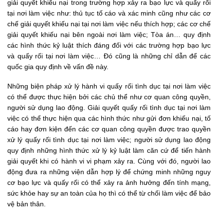
giải quyết khiếu nại trong trường hợp xảy ra bạo lực và quấy rối
tại nơi làm việc như: thủ tục tố cáo và xác minh cũng như các cơ
chế giải quyết khiếu nại tại nơi làm việc nếu thích hợp; các cơ chế
giải quyết khiếu nại bên ngoài nơi làm việc; Tòa án… quy định
các hình thức kỷ luật thích đáng đối với các trường hợp bạo lực
và quấy rối tại nơi làm việc… Đó cũng là những chỉ dẫn để các
quốc gia quy định về vấn đề này.
Những biện pháp xử lý hành vi quấy rối tình dục tại nơi làm việc
có thể được thực hiện bởi các chủ thể như cơ quan công quyền,
người sử dụng lao động. Giải quyết quấy rối tình dục tại nơi làm
việc có thể thực hiện qua các hình thức như gửi đơn khiếu nại, tố
cáo hay đơn kiện đến các cơ quan công quyền được trao quyền
xử lý quấy rối tình dục tại nơi làm việc; người sử dụng lao động
quy định những hình thức xử lý kỷ luật làm căn cứ để tiến hành
giải quyết khi có hành vi vi phạm xảy ra. Cùng với đó, người lao
động đưa ra những viện dẫn hợp lý để chứng minh những nguy
cơ bạo lực và quấy rối có thể xảy ra ảnh hưởng đến tính mạng,
sức khỏe hay sự an toàn của họ thì có thể từ chối làm việc để bảo
vệ bản thân.