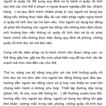
người bị quấy rối. Bổ sung quy định xử lý hành vi quấy rối tình
dục bởi các chủ thể ở phạm vi ngoài doanh nghiệp (đối tác, khách
hàng…) và quy định trách nhiệm pháp lý của người sử dụng lao
động nếu không thực hiện đầy đủ các biện pháp ngăn ngừa hành
vi quấy rối tình dục tại nơi làm việc, như người sử dụng lao động
sẽ phải bồi thường cho người lao động nếu không bảo đảm được
môi trường làm việc không có quấy rối tình dục và bị xử phạt
hành chính nếu không thực hiện đúng quy định về phòng, chống
quấy rối tình dục tại nơi làm việc.
Cùng với đó, biện pháp xử lý hành chính nên được nâng cao, có
thể tăng gấp hai, gấp ba lần mức phạt hiện nay để tạo tính răn đe
mạnh mẽ hơn nữa đến các chủ thể.
Thứ tư, nâng cao kỹ năng ứng phó với các tình huống quấy rối
tình dục tại nơi làm việc cho người lao động thông qua đào tạo,
hướng dẫn người lao động cách xử lý hay can thiệp an toàn khi
chứng kiến hành vi không phù hợp. Thiết lập đường dây nóng
(phản hồi, tố cáo, trao đổi thông tin…) để thường xuyên trao đổi,
hướng dẫn cho người lao động, người sử dụng lao động khi gặp
khó khăn, vướng mắc trong việc phòng, chống quấy rối tình dục