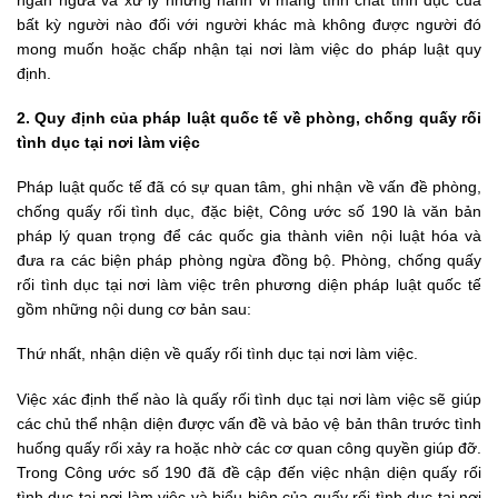
bất kỳ người nào đối với người khác mà không được người đó
mong muốn hoặc chấp nhận tại nơi làm việc do pháp luật quy
định.
2. Quy định của pháp luật quốc tế về phòng, chống quấy rối
tình dục tại nơi làm việc
Pháp luật quốc tế đã có sự quan tâm, ghi nhận về vấn đề phòng,
chống quấy rối tình dục, đặc biệt, Công ước số 190 là văn bản
pháp lý quan trọng để các quốc gia thành viên nội luật hóa và
đưa ra các biện pháp phòng ngừa đồng bộ. Phòng, chống quấy
rối tình dục tại nơi làm việc trên phương diện pháp luật quốc tế
gồm những nội dung cơ bản sau:
Thứ nhất, nhận diện về quấy rối tình dục tại nơi làm việc.
Việc xác định thế nào là quấy rối tình dục tại nơi làm việc sẽ giúp
các chủ thể nhận diện được vấn đề và bảo vệ bản thân trước tình
huống quấy rối xảy ra hoặc nhờ các cơ quan công quyền giúp đỡ.
Trong Công ước số 190 đã đề cập đến việc nhận diện quấy rối
tình dục tại nơi làm việc và biểu hiện của quấy rối tình dục tại nơi