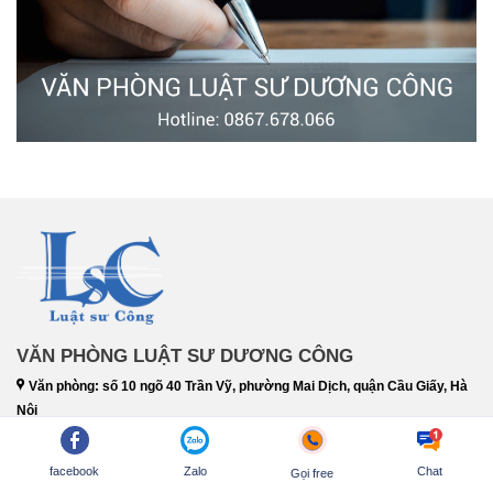
VĂN PHÒNG LUẬT SƯ DƯƠNG CÔNG
Văn phòng: số 10 ngõ 40 Trần Vỹ, phường Mai Dịch, quận Cầu Giấy, Hà
Nội
Địa chỉ: Số 59A, ngách 58/23, phố Trần Bình, tổ 24 phường Mai Dịch,
quận Cầu Giấy, TP. Hà Nội
facebook
Zalo
Chat
Gọi free