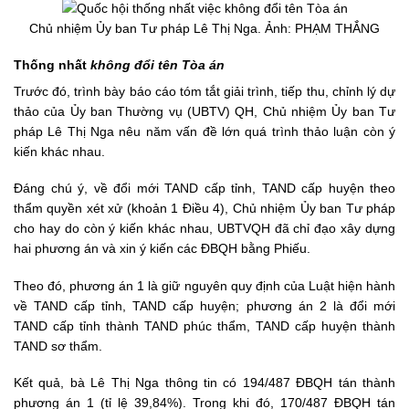
Chủ nhiệm Ủy ban Tư pháp Lê Thị Nga. Ảnh: PHẠM THẮNG
Thống nhất
không đổi tên Tòa án
Trước đó, trình bày báo cáo tóm tắt giải trình, tiếp thu, chỉnh lý dự
thảo của Ủy ban Thường vụ (UBTV) QH, Chủ nhiệm Ủy ban Tư
pháp Lê Thị Nga nêu năm vấn đề lớn quá trình thảo luận còn ý
kiến khác nhau.
Đáng chú ý, về đổi mới TAND cấp tỉnh, TAND cấp huyện theo
thẩm quyền xét xử (khoản 1 Điều 4), Chủ nhiệm Ủy ban Tư pháp
cho hay do còn ý kiến khác nhau, UBTVQH đã chỉ đạo xây dựng
hai phương án và xin ý kiến các ĐBQH bằng Phiếu.
Theo đó, phương án 1 là giữ nguyên quy định của Luật hiện hành
về TAND cấp tỉnh, TAND cấp huyện; phương án 2 là đổi mới
TAND cấp tỉnh thành TAND phúc thẩm, TAND cấp huyện thành
TAND sơ thẩm.
Kết quả, bà Lê Thị Nga thông tin có 194/487 ĐBQH tán thành
phương án 1 (tỉ lệ 39,84%). Trong khi đó, 170/487 ĐBQH tán