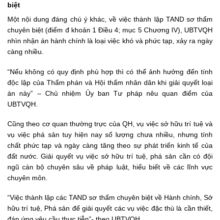
biệt
Một nội dung đáng chú ý khác, về việc thành lập TAND sơ thẩm
chuyên biệt (điểm đ khoản 1 Điều 4; mục 5 Chương IV), UBTVQH
nhìn nhận án hành chính là loại việc khó và phức tạp, xảy ra ngày
càng nhiều.
“Nếu không có quy định phù hợp thì có thể ảnh hưởng đến tính
độc lập của Thẩm phán và Hội thẩm nhân dân khi giải quyết loại
án này” – Chủ nhiệm Ủy ban Tư pháp nêu quan điểm của
UBTVQH.
Cũng theo cơ quan thường trực của QH, vụ việc sở hữu trí tuệ và
vụ việc phá sản tuy hiện nay số lượng chưa nhiều, nhưng tính
chất phức tạp và ngày càng tăng theo sự phát triển kinh tế của
đất nước. Giải quyết vụ việc sở hữu trí tuệ, phá sản cần có đội
ngũ cán bộ chuyên sâu về pháp luật, hiểu biết về các lĩnh vực
chuyên môn.
“Việc thành lập các TAND sơ thẩm chuyên biệt về Hành chính, Sở
hữu trí tuệ, Phá sản để giải quyết các vụ việc đặc thù là cần thiết,
đáp ứng yêu cầu thực tiễn”- theo UBTVQH.