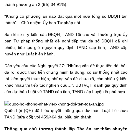
thành phương án 2 (tỉ lệ 34,91%).
“Không có phương án nào đạt quá một nửa tổng số ĐBQH tán
thành” – Chủ nhiệm Ủy ban Tư pháp nói.
Sau khi xin ý kiến các ĐBQH, TAND Tối cao và Thường trực Ủy
ban Tư pháp thống nhất đề nghị tiếp thu đa số ĐBQH đã ghi
phiếu, tiếp tục giữ nguyên quy định TAND cấp tỉnh, TAND cấp
huyện như Luật hiện hành.
Dẫn yêu cầu của Nghị quyết 27: “Những vấn đề thực tiễn đòi hỏi,
đã rõ, được thực tiễn chứng minh là đúng, có sự thống nhất cao
thì kiên quyết thực hiện; những vấn đề chưa rõ, còn nhiều ý kiến
khác nhau thì tiếp tục nghiên cứu…”, UBTVQH đánh giá quy định
của dự thảo Luật về TAND cấp tỉnh, TAND cấp huyện là phù hợp.
Quốc hội (QH) đã biểu quyết thông qua dự thảo Luật Tổ chức
TAND (sửa đổi) với 459/464 đại biểu tán thành.
Thông qua chủ trương thành lập Tòa án sơ thẩm chuyên