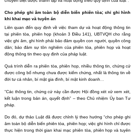
chuyên biệt được thành lập và hoạt động theo quy định của luật”.
Cho phép ghi âm toàn bộ diễn biến phiên tòa
; chỉ ghi hình
khi khai mạc và tuyên án
Liên quan đến quy định về việc tham dự và hoạt động thông tin
tại phiên tòa, phiên họp (khoản 3 Điều 141), UBTVQH cho rằng
việc ghi âm, ghi hình phải bảo đảm quyền con người, quyền công
dân; bảo đảm sự tôn nghiêm của phiên tòa, phiên họp và hoạt
động thông tin theo quy định của pháp luật.
Quá trình diễn ra phiên tòa, phiên họp, nhiều thông tin, chứng cứ
được công bố nhưng chưa được kiểm chứng, nhất là thông tin về
đời tư cá nhân, bí mật gia đình, bí mật kinh doanh…
“Các thông tin, chứng cứ này cần được Hội đồng xét xử xem xét,
kết luận trong bản án, quyết định” – theo Chủ nhiệm Ủy ban Tư
pháp.
Do đó, dự thảo Luật đã được chỉnh lý theo hướng “cho phép ghi
âm toàn bộ diễn biến phiên tòa, phiên họp; việc ghi hình chỉ được
thực hiện trong thời gian khai mạc phiên tòa, phiên họp và tuyên