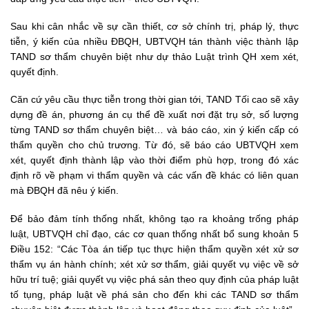
Sau khi cân nhắc về sự cần thiết, cơ sở chính trị, pháp lý, thực
tiễn, ý kiến của nhiều ĐBQH, UBTVQH tán thành việc thành lập
TAND sơ thẩm chuyên biệt như dự thảo Luật trình QH xem xét,
quyết định.
Căn cứ yêu cầu thực tiễn trong thời gian tới, TAND Tối cao sẽ xây
dựng đề án, phương án cụ thể đề xuất nơi đặt trụ sở, số lượng
từng TAND sơ thẩm chuyên biệt… và báo cáo, xin ý kiến cấp có
thẩm quyền cho chủ trương. Từ đó, sẽ báo cáo UBTVQH xem
xét, quyết định thành lập vào thời điểm phù hợp, trong đó xác
định rõ về phạm vi thẩm quyền và các vấn đề khác có liên quan
mà ĐBQH đã nêu ý kiến.
Để bảo đảm tính thống nhất, không tạo ra khoảng trống pháp
luật, UBTVQH chỉ đạo, các cơ quan thống nhất bổ sung khoản 5
Điều 152: “Các Tòa án tiếp tục thực hiện thẩm quyền xét xử sơ
thẩm vụ án hành chính; xét xử sơ thẩm, giải quyết vụ việc về sở
hữu trí tuệ; giải quyết vụ việc phá sản theo quy định của pháp luật
tố tụng, pháp luật về phá sản cho đến khi các TAND sơ thẩm