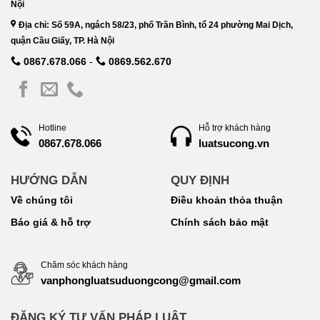
Nội
Địa chỉ: Số 59A, ngách 58/23, phố Trần Bình, tổ 24 phường Mai Dịch,
quận Cầu Giấy, TP. Hà Nội
0867.678.066
-
0869.562.670
Hotline
Hỗ trợ khách hàng
luatsucong.vn
0867.678.066
HƯỚNG DẪN
QUY ĐỊNH
Về chúng tôi
Điều khoản thỏa thuận
Báo giá & hỗ trợ
Chính sách bảo mật
Chăm sóc khách hàng
vanphongluatsuduongcong@gmail.com
ĐĂNG KÝ TƯ VẤN PHÁP LUẬT