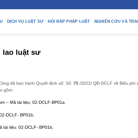
ỆU
DỊCH VỤ LUẬT SƯ
HỎI ĐÁP PHÁP LUẬT
NGHIÊN CỨU VÀ TRA
 lao luật sư
Công đã ban hành Quyết định số:
Số:
75
/2022/ QĐ-DCLF về Biểu phí d
bao gồm:
 đơn – Mã tài liệu: 02-DCLF-BP01a
u: 02-DCLF- BP01b;
ã tài liệu: 02-DCLF- BP01b;