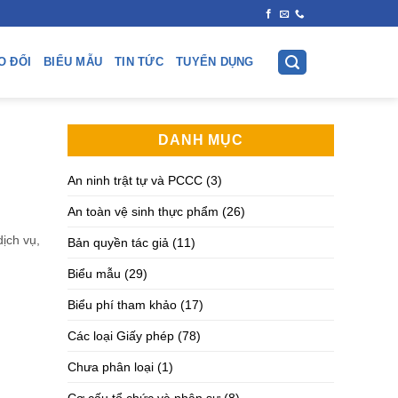
O ĐỔI
BIỂU MẪU
TIN TỨC
TUYỂN DỤNG
DANH MỤC
An ninh trật tự và PCCC
(3)
An toàn vệ sinh thực phẩm
(26)
ịch vụ,
Bản quyền tác giả
(11)
Biểu mẫu
(29)
Biểu phí tham khảo
(17)
Các loại Giấy phép
(78)
Chưa phân loại
(1)