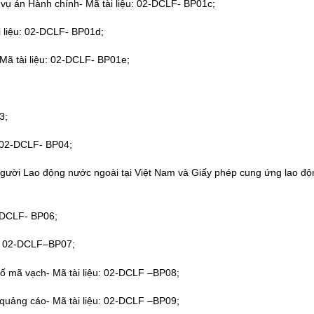
a vụ án Hành chính- Mã tài liệu: 02-DCLF- BP01c;
ài liệu: 02-DCLF- BP01d;
 Mã tài liệu: 02-DCLF- BP01e;
3;
: 02-DCLF- BP04;
o Người Lao động nước ngoài tại Việt Nam và Giấy phép cung ứng lao đ
2-DCLF- BP06;
ệu: 02-DCLF–BP07;
 số mã vạch- Mã tài liệu: 02-DCLF –BP08;
quảng cáo- Mã tài liệu: 02-DCLF –BP09;