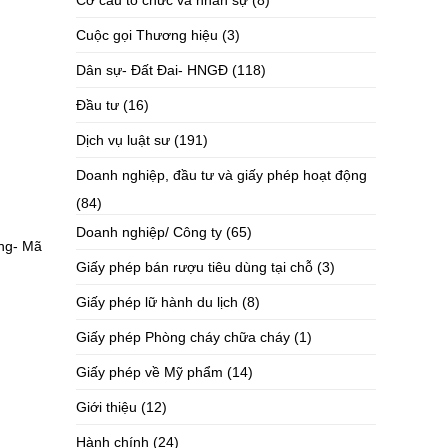
Cơ cấu tổ chức và nhân sự
(8)
Cuộc gọi Thương hiệu
(3)
Dân sự- Đất Đai- HNGĐ
(118)
Đầu tư
(16)
Dịch vụ luật sư
(191)
Doanh nghiệp, đầu tư và giấy phép hoạt động
(84)
Doanh nghiệp/ Công ty
(65)
ộng- Mã
Giấy phép bán rượu tiêu dùng tại chỗ
(3)
Giấy phép lữ hành du lịch
(8)
Giấy phép Phòng cháy chữa cháy
(1)
Giấy phép về Mỹ phẩm
(14)
Giới thiệu
(12)
Hành chính
(24)