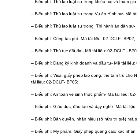
– Biểu phí: Thù lao luật sư trong khiếu nại và tham gi
– Biểu phí: Thù lao luật sư trong Vụ án Hình sự- Mã t
– Biểu phí: Thù lao luật sư trong Thi hành án dân sự-
– Biểu phí: Công tác phí- Mã tài liệu: 02-DCLF- BP02;
– Biểu phí: Thủ tục đất đai- Mã tài liệu: 02-DCLF –BP0
– Biểu phí: Đăng ký kinh doanh và đầu tư- Mã tài liệu
– Biểu phí: Visa, giấy phép lao động, thẻ tạm trú ch
tài liệu: 02-DCLF- BP05;
– Biểu phí: An toàn vệ sinh thực phẩm- Mã tài liệu: 0
– Biểu phí: Giáo dục, đào tạo và dạy nghề- Mã tài li
– Biểu phí: Bản quyền, nhãn hiệu (sở hữu trí tuệ) mã
– Biểu phí: Mỹ phẩm, Giấy phép quảng cáo/ xác nhận 