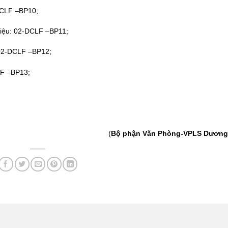
-DCLF –BP10;
 liệu: 02-DCLF –BP11;
: 02-DCLF –BP12;
CLF –BP13;
(
Bộ phận Văn Phòng-VPLS Dương