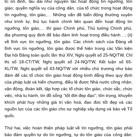
trị ổn định, lâu dài như nguyên tắc hoạt động tín ngưỡng, tôn
giáo; quyền nghĩa vụ của công dân, của tổ chức trong hoạt động
tín ngưỡng, tôn giáo,… Những vấn đề biến động thường xuyên
như trình tự, thủ tục hành chính liên quan đến hoạt động tín
ngưỡng, tôn giáo,… thì giao Chính phủ, Thủ tướng Chính phủ,
địa phương quy định để bảo đảm linh hoạt trong điều hành…; (ii)
về lĩnh vực tín ngưỡng, tôn giáo. Các chính sách của Đảng về
lĩnh vực tín ngưỡng, tôn giáo được thể hiện trong các Văn kiện
Đại hội Đảng toàn quốc lần thứ XIV, Nghị quyết số 25-NQ/TW, Chỉ
thị số 18-CT/TW, Nghị quyết số 24-NQ/TW, Kết luận số 65-
KL/TW, Nghị quyết số 43-NQ/TW với nhiều chủ trương như bảo
đảm để các tổ chức tôn giáo hoạt động bình đẳng theo quy định
của pháp luật và hiến chương, điều lệ được Nhà nước công nhận;
vận động, đoàn kết, tập hợp các tổ chức tôn giáo, chức sắc, chức
việc, nhà tu hành, tín đồ sống “tốt đời đẹp đạo”; tôn trọng, khuyến
khích phát huy những giá trị văn hoá, đạo đức tốt đẹp và các
nguồn lực của các tôn giáo cho sự nghiệp xây dựng và bảo vệ Tổ
quốc.
Thứ hai, việc hoàn thiện pháp luật về tín ngưỡng, tôn giáo phải
bảo đảm quyền tự do tín ngưỡng, tự do tôn giáo của công dân.