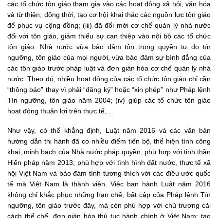
các tổ chức tôn giáo tham gia vào các hoạt động xã hội, văn hóa
và từ thiện; đồng thời, tạo cơ hội khai thác các nguồn lực tôn giáo
để phục vụ cộng đồng; (iii) đã đổi mới cơ chế quản lý nhà nước
đối với tôn giáo, giảm thiểu sự can thiệp vào nội bộ các tổ chức
tôn giáo. Nhà nước vừa bảo đảm tôn trọng quyền tự do tín
ngưỡng, tôn giáo của mọi người, vừa bảo đảm sự bình đẳng của
các tôn giáo trước pháp luật và đơn giản hóa cơ chế quản lý nhà
nước. Theo đó, nhiều hoạt động của các tổ chức tôn giáo chỉ cần
“thông báo” thay vì phải “đăng ký” hoặc “xin phép” như Pháp lệnh
Tín ngưỡng, tôn giáo năm 2004; (iv) giúp các tổ chức tôn giáo
hoạt động thuận lợi trên thực tế,…
Như vậy, có thể khẳng định, Luật năm 2016 và các văn bản
hướng dẫn thi hành đã có nhiều điểm tiến bộ, thể hiện tính công
khai, minh bạch của Nhà nước pháp quyền, phù hợp với tinh thần
Hiến pháp năm 2013; phù hợp với tình hình đất nước, thực tế xã
hội Việt Nam và bảo đảm tính tương thích với các điều ước quốc
tế mà Việt Nam là thành viên. Việc ban hành Luật năm 2016
không chỉ khắc phục những hạn chế, bất cập của Pháp lệnh Tín
ngưỡng, tôn giáo trước đây, mà còn phù hợp với chủ trương cải
cách thể chế, đơn giản hóa thủ tục hành chính ở Việt Nam; tạo