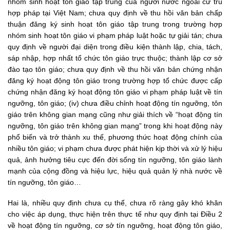
nhóm sinh hoạt tôn giáo tập trung của người nước ngoài cư trú
hợp pháp tại Việt Nam; chưa quy định về thu hồi văn bản chấp
thuận đăng ký sinh hoạt tôn giáo tập trung trong trường hợp
nhóm sinh hoạt tôn giáo vi phạm pháp luật hoặc tự giải tán; chưa
quy định về người đại diện trong điều kiện thành lập, chia, tách,
sáp nhập, hợp nhất tổ chức tôn giáo trực thuộc; thành lập cơ sở
đào tạo tôn giáo; chưa quy định về thu hồi văn bản chứng nhận
đăng ký hoạt động tôn giáo trong trường hợp tổ chức được cấp
chứng nhận đăng ký hoạt động tôn giáo vi phạm pháp luật về tín
ngưỡng, tôn giáo; (iv) chưa điều chỉnh hoạt động tín ngưỡng, tôn
giáo trên không gian mạng cũng như giải thích về “hoạt động tín
ngưỡng, tôn giáo trên không gian mạng” trong khi hoạt động này
phổ biến và trở thành xu thế, phương thức hoạt động chính của
nhiều tôn giáo; vi phạm chưa được phát hiện kịp thời và xử lý hiệu
quả, ảnh hưởng tiêu cực đến đời sống tín ngưỡng, tôn giáo lành
mạnh của cộng đồng và hiệu lực, hiệu quả quản lý nhà nước về
tín ngưỡng, tôn giáo…
Hai là, nhiều quy định chưa cụ thể, chưa rõ ràng gây khó khăn
cho việc áp dụng, thực hiện trên thực tế như quy định tại Điều 2
về hoạt động tín ngưỡng, cơ sở tín ngưỡng, hoạt động tôn giáo,