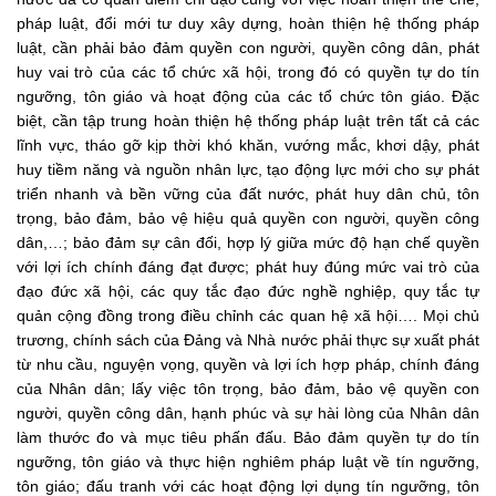
pháp luật, đổi mới tư duy xây dựng, hoàn thiện hệ thống pháp
luật, cần phải bảo đảm quyền con người, quyền công dân, phát
huy vai trò của các tổ chức xã hội, trong đó có quyền tự do tín
ngưỡng, tôn giáo và hoạt động của các tổ chức tôn giáo. Đặc
biệt, cần tập trung hoàn thiện hệ thống pháp luật trên tất cả các
lĩnh vực, tháo gỡ kịp thời khó khăn, vướng mắc, khơi dậy, phát
huy tiềm năng và nguồn nhân lực, tạo động lực mới cho sự phát
triển nhanh và bền vững của đất nước, phát huy dân chủ, tôn
trọng, bảo đảm, bảo vệ hiệu quả quyền con người, quyền công
dân,…; bảo đảm sự cân đối, hợp lý giữa mức độ hạn chế quyền
với lợi ích chính đáng đạt được; phát huy đúng mức vai trò của
đạo đức xã hội, các quy tắc đạo đức nghề nghiệp, quy tắc tự
quản cộng đồng trong điều chỉnh các quan hệ xã hội…. Mọi chủ
trương, chính sách của Đảng và Nhà nước phải thực sự xuất phát
từ nhu cầu, nguyện vọng, quyền và lợi ích hợp pháp, chính đáng
của Nhân dân; lấy việc tôn trọng, bảo đảm, bảo vệ quyền con
người, quyền công dân, hạnh phúc và sự hài lòng của Nhân dân
làm thước đo và mục tiêu phấn đấu. Bảo đảm quyền tự do tín
ngưỡng, tôn giáo và thực hiện nghiêm pháp luật về tín ngưỡng,
tôn giáo; đấu tranh với các hoạt động lợi dụng tín ngưỡng, tôn