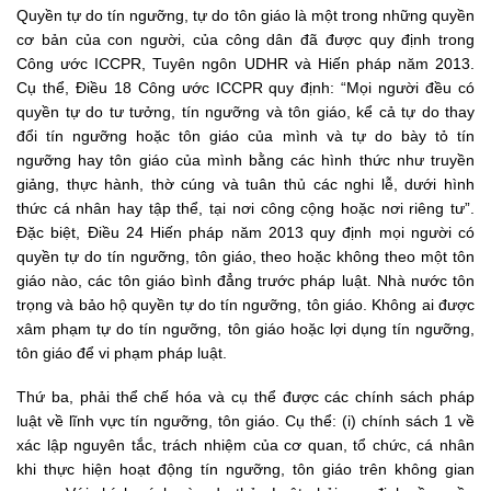
Quyền tự do tín ngưỡng, tự do tôn giáo là một trong những quyền
cơ bản của con người, của công dân đã được quy định trong
Công ước ICCPR, Tuyên ngôn UDHR và Hiến pháp năm 2013.
Cụ thể, Điều 18 Công ước ICCPR quy định: “Mọi người đều có
quyền tự do tư tưởng, tín ngưỡng và tôn giáo, kể cả tự do thay
đổi tín ngưỡng hoặc tôn giáo của mình và tự do bày tỏ tín
ngưỡng hay tôn giáo của mình bằng các hình thức như truyền
giảng, thực hành, thờ cúng và tuân thủ các nghi lễ, dưới hình
thức cá nhân hay tập thể, tại nơi công cộng hoặc nơi riêng tư”.
Đặc biệt, Điều 24 Hiến pháp năm 2013 quy định mọi người có
quyền tự do tín ngưỡng, tôn giáo, theo hoặc không theo một tôn
giáo nào, các tôn giáo bình đẳng trước pháp luật. Nhà nước tôn
trọng và bảo hộ quyền tự do tín ngưỡng, tôn giáo. Không ai được
xâm phạm tự do tín ngưỡng, tôn giáo hoặc lợi dụng tín ngưỡng,
tôn giáo để vi phạm pháp luật.
Thứ ba, phải thể chế hóa và cụ thể được các chính sách pháp
luật về lĩnh vực tín ngưỡng, tôn giáo. Cụ thể: (i) chính sách 1 về
xác lập nguyên tắc, trách nhiệm của cơ quan, tổ chức, cá nhân
khi thực hiện hoạt động tín ngưỡng, tôn giáo trên không gian