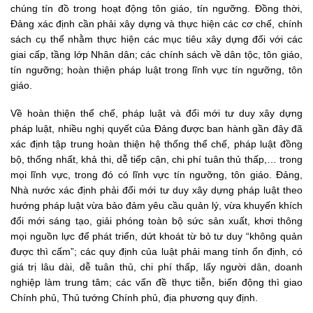
chúng tín đồ trong hoạt động tôn giáo, tín ngưỡng. Đồng thời,
Đảng xác định cần phải xây dựng và thực hiện các cơ chế, chính
sách cụ thể nhằm thực hiện các mục tiêu xây dựng đối với các
giai cấp, tầng lớp Nhân dân; các chính sách về dân tộc, tôn giáo,
tín ngưỡng; hoàn thiện pháp luật trong lĩnh vực tín ngưỡng, tôn
giáo.
Về hoàn thiện thể chế, pháp luật và đổi mới tư duy xây dựng
pháp luật, nhiều nghị quyết của Đảng được ban hành gần đây đã
xác định tập trung hoàn thiện hệ thống thể chế, pháp luật đồng
bộ, thống nhất, khả thi, dễ tiếp cận, chi phí tuân thủ thấp,… trong
mọi lĩnh vực, trong đó có lĩnh vực tín ngưỡng, tôn giáo. Đảng,
Nhà nước xác định phải đổi mới tư duy xây dựng pháp luật theo
hướng pháp luật vừa bảo đảm yêu cầu quản lý, vừa khuyến khích
đổi mới sáng tạo, giải phóng toàn bộ sức sản xuất, khơi thông
mọi nguồn lực để phát triển, dứt khoát từ bỏ tư duy “không quản
được thì cấm”; các quy định của luật phải mang tính ổn định, có
giá trị lâu dài, dễ tuân thủ, chi phí thấp, lấy người dân, doanh
nghiệp làm trung tâm; các vấn đề thực tiễn, biến động thì giao
Chính phủ, Thủ tướng Chính phủ, địa phương quy định.