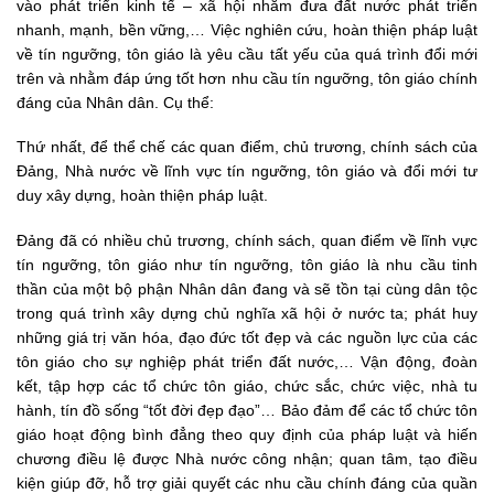
vào phát triển kinh tế – xã hội nhằm đưa đất nước phát triển
nhanh, mạnh, bền vững,… Việc nghiên cứu, hoàn thiện pháp luật
về tín ngưỡng, tôn giáo là yêu cầu tất yếu của quá trình đổi mới
trên và nhằm đáp ứng tốt hơn nhu cầu tín ngưỡng, tôn giáo chính
đáng của Nhân dân. Cụ thể:
Thứ nhất, để thể chế các quan điểm, chủ trương, chính sách của
Đảng, Nhà nước về lĩnh vực tín ngưỡng, tôn giáo và đổi mới tư
duy xây dựng, hoàn thiện pháp luật.
Đảng đã có nhiều chủ trương, chính sách, quan điểm về lĩnh vực
tín ngưỡng, tôn giáo như tín ngưỡng, tôn giáo là nhu cầu tinh
thần của một bộ phận Nhân dân đang và sẽ tồn tại cùng dân tộc
trong quá trình xây dựng chủ nghĩa xã hội ở nước ta; phát huy
những giá trị văn hóa, đạo đức tốt đẹp và các nguồn lực của các
tôn giáo cho sự nghiệp phát triển đất nước,… Vận động, đoàn
kết, tập hợp các tổ chức tôn giáo, chức sắc, chức việc, nhà tu
hành, tín đồ sống “tốt đời đẹp đạo”… Bảo đảm để các tổ chức tôn
giáo hoạt động bình đẳng theo quy định của pháp luật và hiến
chương điều lệ được Nhà nước công nhận; quan tâm, tạo điều
kiện giúp đỡ, hỗ trợ giải quyết các nhu cầu chính đáng của quần