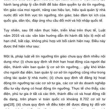
hành lang pháp lý cần thiết để bảo đảm quyền tự do tín ngưỡng,
tôn giáo của mọi người, nâng cao hiệu lực, hiệu quả quản lý nhà
nước đối với lĩnh vực tín ngưỡng, tôn giáo; bảo đảm lợi ích của
quốc gia, dân tộc, đáp ứng nhu cầu đổi mới và hội nhập quốc tế.
Tuy nhiên, sau 08 năm thực hiện, triển khai trên thực tế, Luật
năm 2016 và các văn bản hướng dẫn thi hành đã bộc lộ một số
hạn chế, bất cập, không phù hợp với bối cảnh hiện nay. Điều này
được thể hiện như sau:
Một là, pháp luật về tín ngưỡng tôn giáo chưa quy định nhiều nội
dung như: (i) chưa quy định về thời hạn hoạt động của người đại
diện, thành viên ban quản lý cơ sở tín ngưỡng,… gây khó khăn
cho người đại diện, ban quản lý cơ sở tín ngưỡng cũng như trong
công tác quản lý nhà nước; (ii) chưa quy định về đăng ký hoạt
động tín ngưỡng tại các cơ sở tư gia, các cơ sở do doanh nghiệp
đầu tư xây dựng có hoạt động tín ngưỡng. Thực tế cho thấy, các
điện, phủ tư gia ở tất cả các tỉnh, thành đều có và hoạt động rất
đa dạng, trên phạm vi toàn quốc có khoảng 8.702 cơ sở tư
gia[18]; (iii) chưa quy định về điều kiện để được đăng ký đối với