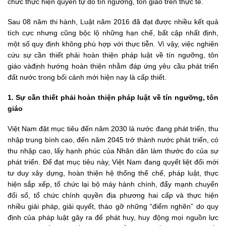
chức thực hiện quyền tự do tín ngưỡng, tôn giáo trên thực tế.
Sau 08 năm thi hành, Luật năm 2016 đã đạt được nhiều kết quả
tích cực nhưng cũng bộc lộ những hạn chế, bất cập nhất định,
một số quy định không phù hợp với thực tiễn. Vì vậy, việc nghiên
cứu sự cần thiết phải hoàn thiện pháp luật về tín ngưỡng, tôn
giáo vàđịnh hướng hoàn thiện nhằm đáp ứng yêu cầu phát triển
đất nước trong bối cảnh mới hiện nay là cấp thiết.
1. Sự cần thiết phải hoàn thiện pháp luật về tín ngưỡng, tôn
giáo
Việt Nam đặt mục tiêu đến năm 2030 là nước đang phát triển, thu
nhập trung bình cao, đến năm 2045 trở thành nước phát triển, có
thu nhập cao, lấy hạnh phúc của Nhân dân làm thước đo của sự
phát triển. Để đạt mục tiêu này, Việt Nam đang quyết liệt đổi mới
tư duy xây dựng, hoàn thiện hệ thống thể chế, pháp luật, thực
hiện sắp xếp, tổ chức lại bộ máy hành chính, đẩy mạnh chuyển
đổi số, tổ chức chính quyền địa phương hai cấp và thực hiện
nhiều giải pháp, giải quyết, tháo gỡ những “điểm nghẽn” do quy
định của pháp luật gây ra để phát huy, huy động mọi nguồn lực