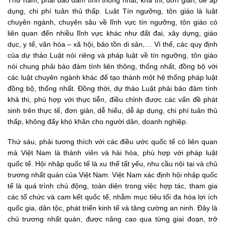
Thứ năm, phải bảo đảm tính thống nhất, khả thi, đơn giản, dễ áp
dụng, chi phí tuân thủ thấp. Luật Tín ngưỡng, tôn giáo là luật
chuyên ngành, chuyên sâu về lĩnh vực tín ngưỡng, tôn giáo có
liên quan đến nhiều lĩnh vực khác như đất đai, xây dựng, giáo
dục, y tế, văn hóa – xã hội, bảo tồn di sản,… Vì thế, các quy định
của dự thảo Luật nói riêng và pháp luật về tín ngưỡng, tôn giáo
nói chung phải bảo đảm tính liên thông, thống nhất, đồng bộ với
các luật chuyên ngành khác để tạo thành một hệ thống pháp luật
đồng bộ, thống nhất. Đồng thời, dự thảo Luật phải bảo đảm tính
khả thi, phù hợp với thực tiễn, điều chỉnh được các vấn đề phát
sinh trên thực tế, đơn giản, dễ hiểu, dễ áp dụng, chi phí tuân thủ
thấp, không đẩy khó khăn cho người dân, doanh nghiệp.
Thứ sáu, phải tương thích với các điều ước quốc tế có liên quan
mà Việt Nam là thành viên và hài hòa, phù hợp với pháp luật
quốc tế. Hội nhập quốc tế là xu thế tất yếu, nhu cầu nội tại và chủ
trương nhất quán của Việt Nam. Việt Nam xác định hội nhập quốc
tế là quá trình chủ động, toàn diện trong việc hợp tác, tham gia
các tổ chức và cam kết quốc tế, nhằm mục tiêu tối đa hóa lợi ích
quốc gia, dân tộc, phát triển kinh tế và tăng cường an ninh. Đây là
chủ trương nhất quán, được nâng cao qua từng giai đoạn, trở