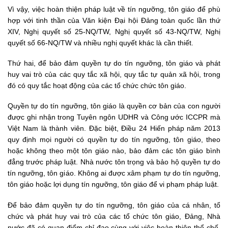
Vì vậy, việc hoàn thiện pháp luật về tín ngưỡng, tôn giáo để phù
hợp với tinh thần của Văn kiện Đại hội Đảng toàn quốc lần thứ
XIV, Nghị quyết số 25-NQ/TW, Nghị quyết số 43-NQ/TW, Nghị
quyết số 66-NQ/TW và nhiều nghị quyết khác là cần thiết.
Thứ hai, để bảo đảm quyền tự do tín ngưỡng, tôn giáo và phát
huy vai trò của các quy tắc xã hội, quy tắc tự quản xã hội, trong
đó có quy tắc hoạt động của các tổ chức chức tôn giáo.
Quyền tự do tín ngưỡng, tôn giáo là quyền cơ bản của con người
được ghi nhận trong Tuyên ngôn UDHR và Công ước ICCPR mà
Việt Nam là thành viên. Đặc biệt, Điều 24 Hiến pháp năm 2013
quy định mọi người có quyền tự do tín ngưỡng, tôn giáo, theo
hoặc không theo một tôn giáo nào, bảo đảm các tôn giáo bình
đẳng trước pháp luật. Nhà nước tôn trọng và bảo hộ quyền tự do
tín ngưỡng, tôn giáo. Không ai được xâm phạm tự do tín ngưỡng,
tôn giáo hoặc lợi dụng tín ngưỡng, tôn giáo để vi phạm pháp luật.
Để bảo đảm quyền tự do tín ngưỡng, tôn giáo của cá nhân, tổ
chức và phát huy vai trò của các tổ chức tôn giáo, Đảng, Nhà
nước đã có quan điểm chỉ đạo cùng với việc hoàn thiện thể chế,