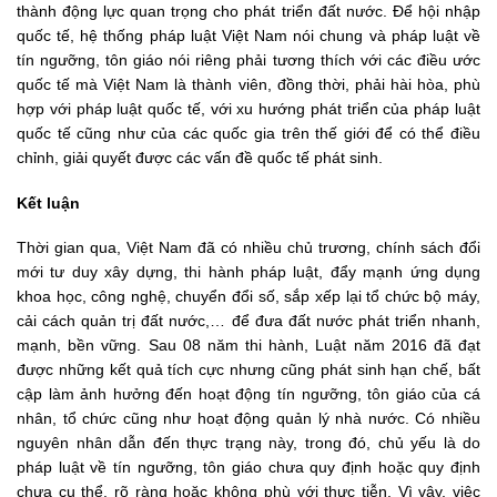
thành động lực quan trọng cho phát triển đất nước. Để hội nhập
quốc tế, hệ thống pháp luật Việt Nam nói chung và pháp luật về
tín ngưỡng, tôn giáo nói riêng phải tương thích với các điều ước
quốc tế mà Việt Nam là thành viên, đồng thời, phải hài hòa, phù
hợp với pháp luật quốc tế, với xu hướng phát triển của pháp luật
quốc tế cũng như của các quốc gia trên thế giới để có thể điều
chỉnh, giải quyết được các vấn đề quốc tế phát sinh.
Kết luận
Thời gian qua, Việt Nam đã có nhiều chủ trương, chính sách đổi
mới tư duy xây dựng, thi hành pháp luật, đẩy mạnh ứng dụng
khoa học, công nghệ, chuyển đổi số, sắp xếp lại tổ chức bộ máy,
cải cách quản trị đất nước,… để đưa đất nước phát triển nhanh,
mạnh, bền vững. Sau 08 năm thi hành, Luật năm 2016 đã đạt
được những kết quả tích cực nhưng cũng phát sinh hạn chế, bất
cập làm ảnh hưởng đến hoạt động tín ngưỡng, tôn giáo của cá
nhân, tổ chức cũng như hoạt động quản lý nhà nước. Có nhiều
nguyên nhân dẫn đến thực trạng này, trong đó, chủ yếu là do
pháp luật về tín ngưỡng, tôn giáo chưa quy định hoặc quy định
chưa cụ thể, rõ ràng hoặc không phù với thực tiễn. Vì vậy, việc