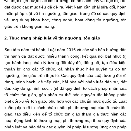
Để thực hiện được các chủ trương, chính sách này và đặc biệt để
đạt được các mục tiêu đã đề ra, Việt Nam cần phải sửa đổi, hoàn
thiện pháp luật về tín ngưỡng, tôn giáo, trong đó có các quy định
về ứng dụng khoa học, công nghệ, hoạt động tín ngưỡng, tôn
giáo trên không gian mạng.
2. Thực trạng pháp luật về tín ngưỡng, tôn giáo
Sau tám năm thi hành, Luật năm 2016 và các văn bản hướng dẫn
thi hành đã đạt được nhiều thành công, kết quả nổi bật như: (i)
tạo hành lang pháp lý tương đối đầy đủ, đồng bộ, tạo điều kiện
thuận lợi cho các tổ chức, cá nhân thực hiện quyền tự do tín
ngưỡng, tôn giáo trên thực tế. Các quy định của Luật tương đối rõ
ràng, minh bạch, dễ tiếp cận, hài hòa với pháp luật dân sự, đất
đai, xây dựng, hình sự…; (ii) đã quy định tư cách pháp nhân của
tổ chức tôn giáo, góp phần cụ thể hóa nguyên tắc không phân
biệt đối xử về tôn giáo, phù hợp với các chuẩn mực quốc tế. Luật
khẳng định rõ tư cách pháp nhân phi thương mại của tổ chức tôn
giáo, tạo điều kiện để tổ chức tôn giáo tham gia thực hiện các
hoạt động kinh tế thương mại, phi thương mại theo quy định của
pháp luật và bảo đảm các quyền lợi pháp lý tương ứng; cho phép