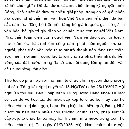
xã hội chủ nghĩa. Để đạt được các mục tiêu trong kỷ nguyên mới,
Đảng, Nhà nước đã đưa ra nhiều giải pháp, trong đó có giải pháp
xây dựng, phát triển nền văn hóa Việt Nam tiên tiến, đậm đà bản
sắc dân tộc, đồng bộ trên nền tảng hệ giá trị quốc gia, hệ giá trị
văn hóa, hệ giá trị gia đình và chuẩn mực con người Việt Nam.
Phát triển toàn diện con người Việt Nam về đạo đức, trí tuệ, ý
thức dân tộc, trách nhiệm công dân; phát triển nguồn lực con
người, phát triển văn hóa thực sự trở thành nền tảng tinh thần,
sức mạnh nội sinh, động lực to lớn cho sự phát triển nhanh, bền
vững của đất nước, trong đó có các nội dung liên quan đến vấn
đề tín ngưỡng, tôn giáo.
Thứ tư, để phù hợp với mô hình tổ chức chính quyền địa phương
hai cấp. Tổng kết Nghị quyết số 18-NQ/TW ngày 25/10/2017 Hội
nghị lần thứ sáu Ban Chấp hành Trung ương Đảng khóa XII một
số vấn đề về tiếp tục đổi mới, sắp xếp tổ chức bộ máy của hệ
thống chính trị tinh, gọn, hoạt động hiệu lực, hiệu quả, Đảng, Nhà
nước đã ban hành nhiều chủ trương, chính sách, pháp luật về
sắp xếp, tổ chức lại bộ máy hành chính nhà nước trong toàn hệ
thống chính trị. Từ ngày 01/7/2025, Việt Nam chính thức vận