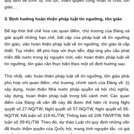
quy định về trình tự, thủ tục, thẩm quyền công nhận tổ chức tôn
giáo,…
3. Định hướng hoàn thiện pháp luật tín ngưỡng, tôn giáo
Để kịp thời thể chế hóa các quan điểm, chủ trương của Đảng và
giải quyết những hạn chế, bất cập của pháp luật về tín ngưỡng
tôn giáo, việc hoàn thiện pháp luật về tín ngưỡng, tôn giáo là cấp
thiết. Tuy nhiên, để phù hợp với thực tiễn, đáp ứng yêu cầu phát
triển đất nước trong kỷ nguyên mới, việc hoàn thiện pháp luật về
tín ngưỡng, tôn giáo cần thực hiện theo một số định hướng sau:
Thứ nhất, việc hoàn thiện pháp luật về tín ngưỡng, tôn giáo phải
phù hợp với quan điểm, chủ trương, chính sách của Đảng về: (i)
xây dựng, hoàn thiện Nhà nước pháp quyền xã hội chủ nghĩa;
xây dựng, hoàn thiện pháp luật trong bối cảnh mới. Các quan
điểm của Đảng về vấn đề này đã được thể hiện rõ trong Nghị
quyết số 27-NQ/TW; Nghị quyết số 57-NQ/TW, Nghị quyết số 66-
NQ/TW, Kết luận số 119-KL/TW, Thông báo số 108-TB/VPTW, Kết
luận số 09-KL/TW. Theo đó, dự thảo Luật chỉ quy định những vấn
đề thuộc thẩm quyền của Quốc hội, mang tính nguyên tắc, có giá