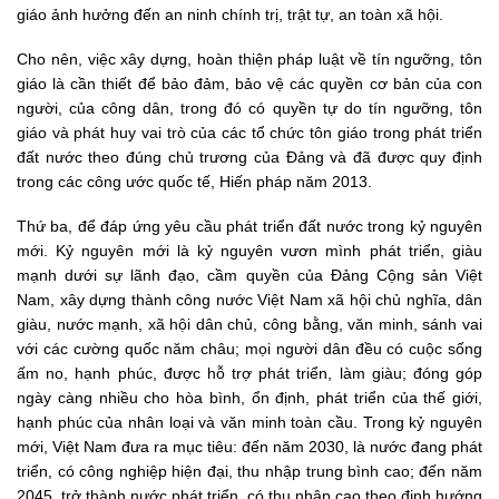
giáo ảnh hưởng đến an ninh chính trị, trật tự, an toàn xã hội.
Cho nên, việc xây dựng, hoàn thiện pháp luật về tín ngưỡng, tôn
giáo là cần thiết để bảo đảm, bảo vệ các quyền cơ bản của con
người, của công dân, trong đó có quyền tự do tín ngưỡng, tôn
giáo và phát huy vai trò của các tổ chức tôn giáo trong phát triển
đất nước theo đúng chủ trương của Đảng và đã được quy định
trong các công ước quốc tế, Hiến pháp năm 2013.
Thứ ba, để đáp ứng yêu cầu phát triển đất nước trong kỷ nguyên
mới. Kỷ nguyên mới là kỷ nguyên vươn mình phát triển, giàu
mạnh dưới sự lãnh đạo, cầm quyền của Đảng Cộng sản Việt
Nam, xây dựng thành công nước Việt Nam xã hội chủ nghĩa, dân
giàu, nước mạnh, xã hội dân chủ, công bằng, văn minh, sánh vai
với các cường quốc năm châu; mọi người dân đều có cuộc sống
ấm no, hạnh phúc, được hỗ trợ phát triển, làm giàu; đóng góp
ngày càng nhiều cho hòa bình, ổn định, phát triển của thế giới,
hạnh phúc của nhân loại và văn minh toàn cầu. Trong kỷ nguyên
mới, Việt Nam đưa ra mục tiêu: đến năm 2030, là nước đang phát
triển, có công nghiệp hiện đại, thu nhập trung bình cao; đến năm
2045, trở thành nước phát triển, có thu nhập cao theo định hướng