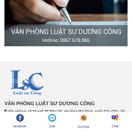
VĂN PHÒNG LUẬT SƯ DƯƠNG CÔNG
Văn phòng: số 10 ngõ 40 Trần Vỹ, phường Mai Dịch, quận Cầu Giấy, Hà
Nội
facebook
Zalo
Chat
Địa chỉ: Số 59A, ngách 58/23, phố Trần Bình, tổ 24 phường Mai Dịch,
Gọi free