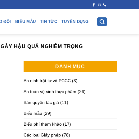
O ĐỔI
BIỂU MẪU
TIN TỨC
TUYỂN DỤNG
G GÂY HẬU QUẢ NGHIÊM TRỌNG
DANH MỤC
An ninh trật tự và PCCC
(3)
An toàn vệ sinh thực phẩm
(26)
Bản quyền tác giả
(11)
Biểu mẫu
(29)
Biểu phí tham khảo
(17)
Các loại Giấy phép
(78)