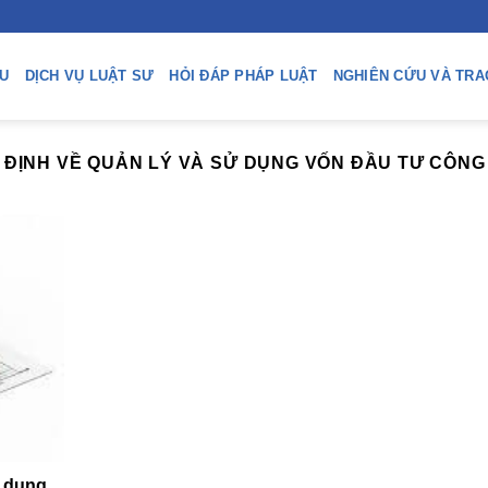
ỆU
DỊCH VỤ LUẬT SƯ
HỎI ĐÁP PHÁP LUẬT
NGHIÊN CỨU VÀ TRA
Y ĐỊNH VỀ QUẢN LÝ VÀ SỬ DỤNG VỐN ĐẦU TƯ CÔN
ử dụng