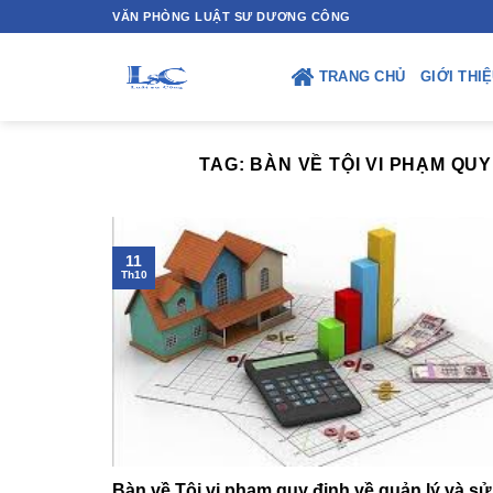
Skip
VĂN PHÒNG LUẬT SƯ DƯƠNG CÔNG
to
content
TRANG CHỦ
GIỚI THI
TAG:
BÀN VỀ TỘI VI PHẠM QU
11
Th10
Bàn về Tội vi phạm quy định về quản lý và s