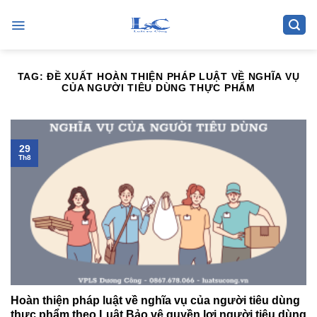
Skip
to
content
TAG:
ĐỀ XUẤT HOÀN THIỆN PHÁP LUẬT VỀ NGHĨA VỤ
CỦA NGƯỜI TIÊU DÙNG THỰC PHẨM
29
Th8
Hoàn thiện pháp luật về nghĩa vụ của người tiêu dùng
thực phẩm theo Luật Bảo vệ quyền lợi người tiêu dùng