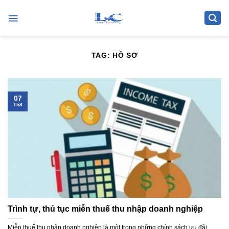
Skip
to
content
TAG:
HỒ SƠ
07
Th8
Trình tự, thủ tục miễn thuế thu nhập doanh nghiệp
Miễn thuế thu nhập doanh nghiệp là một trong những chính sách ưu đãi