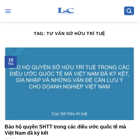
Skip
to
content
TAG:
TƯ VẤN SỞ HỮU TRÍ TUỆ
10
Th1
Bảo hộ quyền SHTT trong các điều ước quốc tế mà
Việt Nam đã ký kết