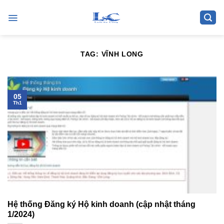
Skip
to
content
TAG:
VĨNH LONG
05
Th1
Hệ thống Đăng ký Hộ kinh doanh (cập nhật tháng
1/2024)