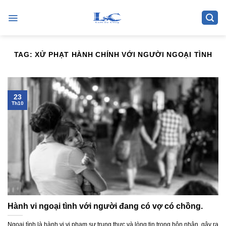
Skip
to
content
TAG:
XỬ PHẠT HÀNH CHÍNH VỚI NGƯỜI NGOẠI TÌNH
23
Th10
Hành vi ngoại tình với người đang có vợ có chồng.
Ngoại tình là hành vi vi phạm sự trung thực và lòng tin trong hôn nhân, gây ra