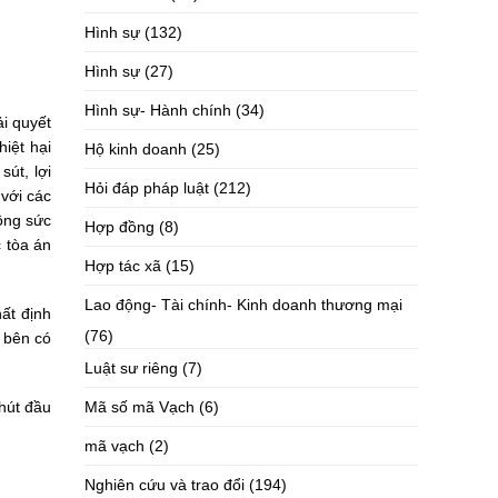
Hình sự
(132)
Hình sự
(27)
Hình sự- Hành chính
(34)
ải quyết
iệt hại
Hộ kinh doanh
(25)
sút, lợi
Hỏi đáp pháp luật
(212)
với các
công sức
Hợp đồng
(8)
c tòa án
Hợp tác xã
(15)
Lao động- Tài chính- Kinh doanh thương mại
ất định
(76)
c bên có
Luật sư riêng
(7)
Mã số mã Vạch
(6)
 hút đầu
mã vạch
(2)
Nghiên cứu và trao đổi
(194)