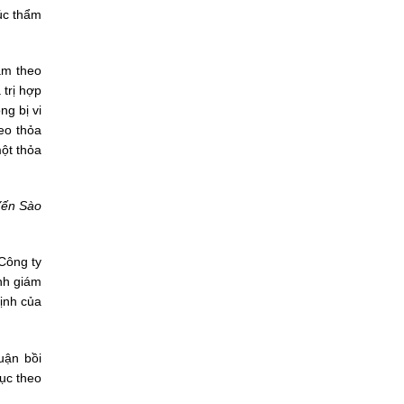
úc thẩm
ạm theo
 trị hợp
g bị vi
eo thỏa
ột thỏa
Yến Sào
Công ty
nh giám
định của
uận bồi
ục theo