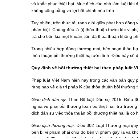
và khắc phục thiệt hại. Mục đích của nhà làm luật khi
không công bằng và lợi bất chính nêu trên.
Tuy nhiên, trên thực tế, ranh giới giữa phạt hợp đồng
phân biệt. Chúng đều là (i) thỏa thuận trước khi vi p
trả cho bên kia một khoản tiền đã thỏa thuận không phụ
Trong nhiều hợp đồng thương mại, bên soạn thảo hợ
thỏa thuận bồi thường thiệt hại ước tính. Điều này sẽ
Quy định về bồi thường thiệt hại theo pháp luật V
Pháp luật Việt Nam hiện nay trong các văn bản quy p
ràng nào về giá trị pháp lý của thỏa thuận bồi thường t
Giao dịch dân sự
: Theo Bộ luật Dân sự 2015, Điều 36
nghĩa vụ phải bồi thường toàn bộ thiệt hại, trừ trườn
dịch dân sự việc thỏa thuận bồi thường thiệt hại là có h
Giao dịch thương mại
: Điều 302 Luật Thương mại quy đị
bên bị vi phạm phải chịu do bên vi phạm gây ra và kh