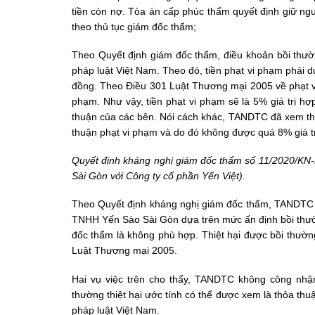
tiền còn nợ. Tòa án cấp phúc thẩm quyết định giữ ng
theo thủ tục giám đốc thẩm;
Theo Quyết định giám đốc thẩm, điều khoản bồi thườn
pháp luật Việt Nam. Theo đó, tiền phạt vi phạm phải dự
đồng. Theo Điều 301 Luật Thương mại 2005 về phạt vi
phạm. Như vậy, tiền phạt vi phạm sẽ là 5% giá trị h
thuận của các bên. Nói cách khác, TANDTC đã xem thỏ
thuận phạt vi phạm và do đó không được quá 8% giá tr
Quyết định kháng nghị giám đốc thẩm số 11/2020/K
Sài Gòn với Công ty cổ phần Yến Việt).
Theo Quyết định kháng nghị giám đốc thẩm, TANDTC ch
TNHH Yến Sào Sài Gòn dựa trên mức ấn định bồi thườn
đốc thẩm là không phù hợp. Thiệt hại được bồi thường 
Luật Thương mại 2005.
Hai vụ việc trên cho thấy, TANDTC không công nhận 
thường thiệt hại ước tính có thể được xem là thỏa t
pháp luật Việt Nam.