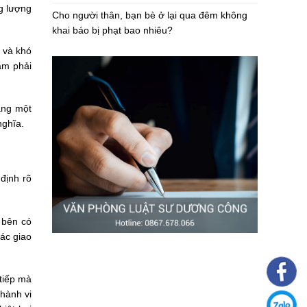
ng lượng
Cho người thân, bạn bè ở lại qua đêm không
khai báo bị phạt bao nhiêu?
h và khó
hạm phải
ằng một
nghĩa.
định rõ
 bên có
các giao
 tiếp mà
hành vi