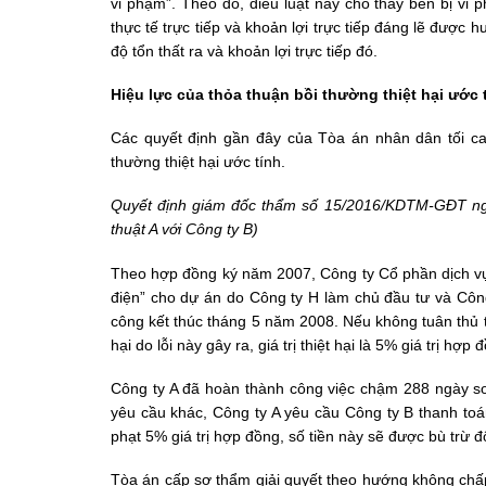
vi phạm”. Theo đó, điều luật này cho thấy bên bị vi 
thực tế trực tiếp và khoản lợi trực tiếp đáng lẽ được
độ tổn thất ra và khoản lợi trực tiếp đó.
Hiệu lực của thỏa thuận bồi thường thiệt hại ước t
Các quyết định gần đây của Tòa án nhân dân tối c
thường thiệt hại ước tính.
Quyết định giám đốc thẩm số 15/2016/KDTM-GĐT ngà
thuật A với Công ty B)
Theo hợp đồng ký năm 2007, Công ty Cổ phần dịch vụ v
điện” cho dự án do Công ty H làm chủ đầu tư và Công 
công kết thúc tháng 5 năm 2008. Nếu không tuân thủ th
hại do lỗi này gây ra, giá trị thiệt hại là 5% giá trị hợp 
Công ty A đã hoàn thành công việc chậm 288 ngày so
yêu cầu khác, Công ty A yêu cầu Công ty B thanh toán
phạt 5% giá trị hợp đồng, số tiền này sẽ được bù trừ đ
Tòa án cấp sơ thẩm giải quyết theo hướng không chấp