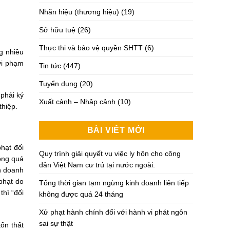
Nhãn hiệu (thương hiệu)
(19)
Sở hữu tuệ
(26)
Thực thi và bảo vệ quyền SHTT
(6)
g nhiều
 vi phạm
Tin tức
(447)
Tuyển dụng
(20)
phải ký
Xuất cảnh – Nhập cảnh
(10)
thiệp.
BÀI VIẾT MỚI
hạt đối
Quy trình giải quyết vụ việc ly hôn cho công
ông quá
dân Việt Nam cư trú tại nước ngoài.
h doanh
 phạt do
Tổng thời gian tạm ngừng kinh doanh liên tiếp
thì “đối
không được quá 24 tháng
Xử phạt hành chính đối với hành vi phát ngôn
sai sự thật
tổn thất