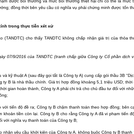
phạm được bồi thường và mức bồi thường thiệt hại chỉ có thể là mức t
 hưởng; đồng thời bên yêu cầu có nghĩa vụ phải chứng minh được tổn t
ính trong thực tiễn xét xử
ao (TANDTC) cho thấy TANDTC không chấp nhận giá trị của thỏa th
y 07/9/2016 của TANDTC (tranh chấp giữa Công ty Cổ phần dịch v
à kỹ thuật A (sau đây gọi tắt là Công ty A) cung cấp gói thầu 3B “Dị
ty B là nhà thầu chính. Giá trị hợp đồng khoảng 5,1 triệu USD; thời 
ời gian hoàn thành, Công ty A phải chi trả cho chủ đầu tư đối với nhữ
đồng;
 với tiến độ đề ra; Công ty B chậm thanh toán theo hợp đồng; bên c
 khoản tiền còn lại. Công ty B cho rằng Công ty A đã vi phạm tiến độ
ối với nghĩa vụ thanh toán của Công ty B;
 nhận yêu cầu khởi kiện của Công ty A, không buộc Công ty B thanh 