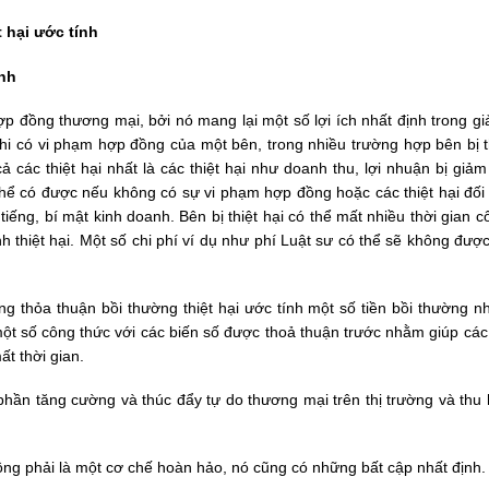
t hại ước tính
ính
p đồng thương mại, bởi nó mang lại một số lợi ích nhất định trong gi
hi có vi phạm hợp đồng của một bên, trong nhiều trường hợp bên bị th
 các thiệt hại nhất là các thiệt hại như doanh thu, lợi nhuận bị giảm 
thể có được nếu không có sự vi phạm hợp đồng hoặc các thiệt hại đối 
 tiếng, bí mật kinh doanh. Bên bị thiệt hại có thể mất nhiều thời gian 
nh thiệt hại. Một số chi phí ví dụ như phí Luật sư có thể sẽ không đượ
 thỏa thuận bồi thường thiệt hại ước tính một số tiền bồi thường nh
 một số công thức với các biến số được thoả thuận trước nhằm giúp cá
t thời gian.
 phần tăng cường và thúc đẩy tự do thương mại trên thị trường và thu
hông phải là một cơ chế hoàn hảo, nó cũng có những bất cập nhất định.