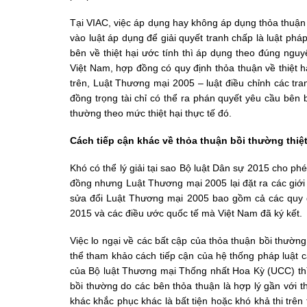
Tại VIAC, việc áp dụng hay không áp dụng thỏa thuận 
vào luật áp dụng để giải quyết tranh chấp là luật p
bên về thiệt hại ước tính thì áp dụng theo đúng nguy
Việt Nam, hợp đồng có quy định thỏa thuận về thiệt h
trên, Luật Thương mại 2005 – luật điều chỉnh các tra
đồng trọng tài chỉ có thể ra phán quyết yêu cầu bên 
thường theo mức thiệt hại thực tế đó.
Cách tiếp cận khác về thỏa thuận bồi thường thiệt
Khó có thể lý giải tại sao Bộ luật Dân sự 2015 cho ph
đồng nhưng Luật Thương mại 2005 lại đặt ra các giới 
sửa đổi Luật Thương mại 2005 bao gồm cả các quy đị
2015 và các điều ước quốc tế mà Việt Nam đã ký kết.
Việc lo ngại về các bất cập của thỏa thuận bồi thường
thể tham khảo cách tiếp cận của hệ thống pháp luật cá
của Bộ luật Thương mại Thống nhất Hoa Kỳ (UCC) thì 
bồi thường do các bên thỏa thuận là hợp lý gần với th
khác khắc phục khác là bất tiện hoặc khó khả thi trên 