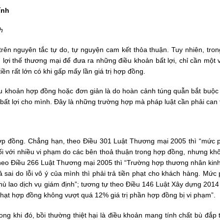
ính
h
ên nguyên tắc tự do, tự nguyện cam kết thỏa thuận. Tuy nhiên, tron
h, lợi thế thương mại để đưa ra những điều khoản bất lợi, chỉ cần một
ền rất lớn có khi gấp mấy lần giá trị hợp đồng.
iều khoản hợp đồng hoặc đơn giản là do hoàn cảnh túng quẫn bắt buộc 
 bất lợi cho mình. Đây là những trường hợp mà pháp luật cần phải can 
hợp đồng. Chẳng hạn, theo Điều 301 Luật Thương mại 2005 thì “mức p
i với nhiều vi phạm do các bên thoả thuận trong hợp đồng, nhưng kh
 theo Điều 266 Luật Thương mại 2005 thì “Trường hợp thương nhân kin
 sai do lỗi vô ý của mình thì phải trả tiền phạt cho khách hàng. Mức
ù lao dịch vụ giám định”; tương tự theo Điều 146 Luật Xây dựng 2014 
hạt hợp đồng không vượt quá 12% giá trị phần hợp đồng bị vi phạm”.
ng khi đó, bồi thường thiệt hại là điều khoản mang tính chất bù đắp 