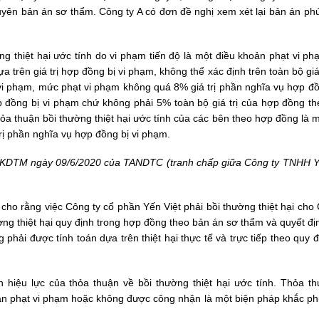
uyên bản án sơ thẩm. Công ty A có đơn đề nghị xem xét lại bản án ph
g thiệt hại ước tính do vi phạm tiến độ là một điều khoản phạt vi ph
a trên giá trị hợp đồng bị vi phạm, không thể xác định trên toàn bộ giá
 phạm, mức phạt vi phạm không quá 8% giá trị phần nghĩa vụ hợp đồn
ợp đồng bị vi phạm chứ không phải 5% toàn bộ giá trị của hợp đồng th
a thuận bồi thường thiệt hại ước tính của các bên theo hợp đồng là m
ị phần nghĩa vụ hợp đồng bị vi phạm.
N-KDTM ngày 09/6/2020 của TANDTC (tranh chấp giữa Công ty TNHH 
o rằng việc Công ty cổ phần Yến Việt phải bồi thường thiệt hại cho 
g thiệt hại quy định trong hợp đồng theo bản án sơ thẩm và quyết đị
phải được tính toán dựa trên thiệt hại thực tế và trực tiếp theo quy 
hiệu lực của thỏa thuận về bồi thường thiệt hại ước tính. Thỏa th
huận phạt vi phạm hoặc không được công nhận là một biện pháp khắc ph