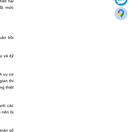
hiệt hại
hất, mức
uận bồi
ụ và kỹ
ch vụ cơ
gian thi
ng thiệt
ạnh các
 nên bị
toán số