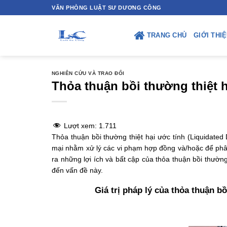
Skip
VĂN PHÒNG LUẬT SƯ DƯƠNG CÔNG
to
content
TRANG CHỦ
GIỚI THI
NGHIÊN CỨU VÀ TRAO ĐỔI
Thỏa thuận bồi thường thiệt h
Lượt xem:
1.711
Thỏa thuận bồi thường thiệt hại ước tính (Liquidate
mại nhằm xử lý các vi phạm hợp đồng và/hoặc để phân b
ra những lợi ích và bất cập của thỏa thuận bồi thường
đến vấn đề này.
Giá trị pháp lý của thỏa thuận b