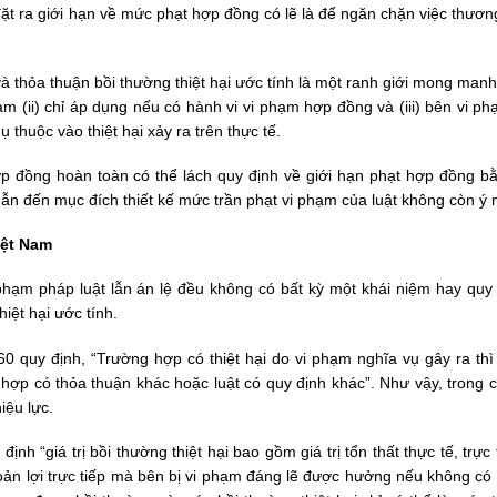
 đặt ra giới hạn về mức phạt hợp đồng có lẽ là để ngăn chặn việc thươ
 và thỏa thuận bồi thường thiệt hại ước tính là một ranh giới mong man
hạm (ii) chỉ áp dụng nếu có hành vi vi phạm hợp đồng và (iii) bên vi p
 thuộc vào thiệt hại xảy ra trên thực tế.
p đồng hoàn toàn có thể lách quy định về giới hạn phạt hợp đồng b
 dẫn đến mục đích thiết kế mức trần phạt vi phạm của luật không còn ý 
iệt Nam
hạm pháp luật lẫn án lệ đều không có bất kỳ một khái niệm hay quy 
hiệt hại ước tính.
0 quy định, “Trường hợp có thiệt hại do vi phạm nghĩa vụ gây ra thì
g hợp có thỏa thuận khác hoặc luật có quy định khác”. Như vậy, trong 
iệu lực.
nh “giá trị bồi thường thiệt hại bao gồm giá trị tổn thất thực tế, trực
oản lợi trực tiếp mà bên bị vi phạm đáng lẽ được hưởng nếu không có 