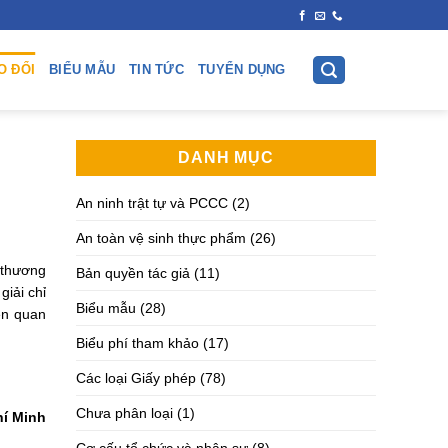
O ĐỔI
BIỂU MẪU
TIN TỨC
TUYỂN DỤNG
DANH MỤC
An ninh trật tự và PCCC
(2)
An toàn vệ sinh thực phẩm
(26)
 thương
Bản quyền tác giả
(11)
giải chỉ
Biểu mẫu
(28)
iên quan
Biểu phí tham khảo
(17)
Các loại Giấy phép
(78)
Chưa phân loại
(1)
hí Minh