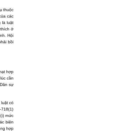
hụ thuộc
của các
 là luật
 thích ở
nh. Hội
phải bồi
phạt hợp
 lúc cần
 Dân sự
 luật có
2-718(1)
(i) mức
các biện
hông hợp