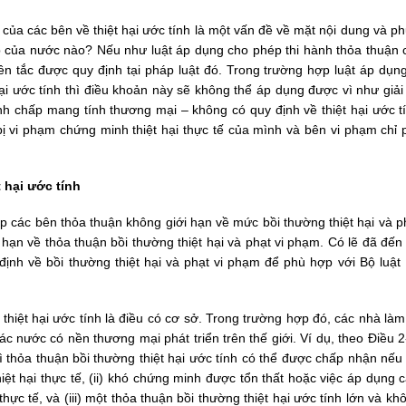
của các bên về thiệt hại ước tính là một vấn đề về mặt nội dung và p
háp của nước nào? Nếu như luật áp dụng cho phép thi hành thỏa thuận 
ên tắc được quy định tại pháp luật đó. Trong trường hợp luật áp dụng
ại ước tính thì điều khoản này sẽ không thể áp dụng được vì như giải
nh chấp mang tính thương mại – không có quy định về thiệt hại ước tí
bị vi phạm chứng minh thiệt hại thực tế của mình và bên vi phạm chỉ 
 hại ước tính
ép các bên thỏa thuận không giới hạn về mức bồi thường thiệt hại và 
hạn về thỏa thuận bồi thường thiệt hại và phạt vi phạm. Có lẽ đã đến
nh về bồi thường thiệt hại và phạt vi phạm để phù hợp với Bộ luật
 thiệt hại ước tính là điều có cơ sở. Trong trường hợp đó, các nhà làm
c nước có nền thương mại phát triển trên thế giới. Ví dụ, theo Điều 
thỏa thuận bồi thường thiệt hại ước tính có thể được chấp nhận nếu 
iệt hại thực tế, (ii) khó chứng minh được tổn thất hoặc việc áp dụng 
thực tế, và (iii) một thỏa thuận bồi thường thiệt hại ước tính lớn và k