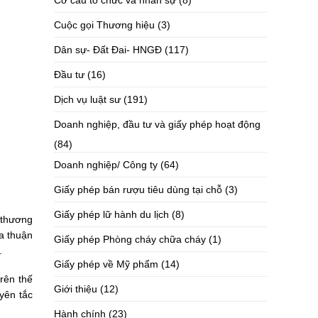
Cơ cấu tổ chức và nhân sự
(8)
Cuộc gọi Thương hiệu
(3)
Dân sự- Đất Đai- HNGĐ
(117)
Đầu tư
(16)
Dịch vụ luật sư
(191)
Doanh nghiệp, đầu tư và giấy phép hoạt động
(84)
Doanh nghiệp/ Công ty
(64)
Giấy phép bán rượu tiêu dùng tại chỗ
(3)
Giấy phép lữ hành du lịch
(8)
 thương
a thuận
Giấy phép Phòng cháy chữa cháy
(1)
.
Giấy phép về Mỹ phẩm
(14)
trên thế
Giới thiệu
(12)
yên tắc
Hành chính
(23)