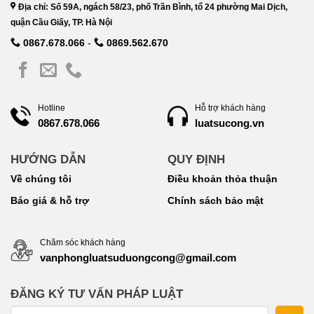
Địa chỉ: Số 59A, ngách 58/23, phố Trần Bình, tổ 24 phường Mai Dịch,
quận Cầu Giấy, TP. Hà Nội
0867.678.066
-
0869.562.670
Hotline
Hỗ trợ khách hàng
luatsucong.vn
0867.678.066
HƯỚNG DẪN
QUY ĐỊNH
Về chúng tôi
Điều khoản thỏa thuận
Báo giá & hỗ trợ
Chính sách bảo mật
Chăm sóc khách hàng
vanphongluatsuduongcong@gmail.com
ĐĂNG KÝ TƯ VẤN PHÁP LUẬT