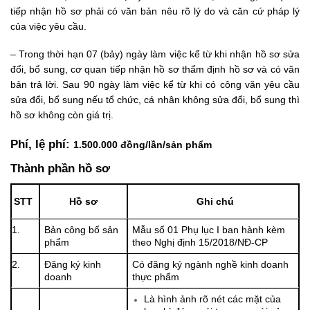
tiếp nhận hồ sơ phải có văn bản nêu rõ lý do và căn cứ pháp lý
của việc yêu cầu.
– Trong thời hạn 07 (bảy) ngày làm việc kể từ khi nhận hồ sơ sửa
đổi, bổ sung, cơ quan tiếp nhận hồ sơ thẩm định hồ sơ và có văn
bản trả lời. Sau 90 ngày làm việc kể từ khi có công văn yêu cầu
sửa đổi, bổ sung nếu tổ chức, cá nhân không sửa đổi, bổ sung thì
hồ sơ không còn giá trị.
Phí, lệ phí:
1.500.000 đồng/lần/sản phẩm
Thành phần hồ sơ
STT
Hồ sơ
Ghi chú
1.
Bản công bố sản
Mẫu số 01 Phụ lục I ban hành kèm
phẩm
theo
Nghị định 15/2018/NĐ-CP
2.
Đăng ký kinh
Có đăng ký ngành nghề kinh doanh
doanh
thực phẩm
Là hình ảnh rõ nét các mặt của