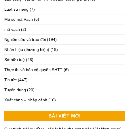
Luật sư riêng
(7)
Mã số mã Vạch
(6)
mã vạch
(2)
Nghiên cứu và trao đổi
(194)
Nhãn hiệu (thương hiệu)
(19)
Sở hữu tuệ
(26)
Thực thi và bảo vệ quyền SHTT
(6)
Tin tức
(447)
Tuyển dụng
(20)
Xuất cảnh – Nhập cảnh
(10)
BÀI VIẾT MỚI
Quy trình giải quyết vụ việc ly hôn cho công dân Việt Nam cư trú